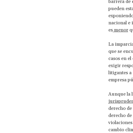
barrera de 
pueden esta
exponiendo 
nacional e 
es
menor
qu
La imparcia
que se enc
casos en el
exigir resp
litigantes a
empresa pú
Aunque la l
jurispruden
derecho de 
derecho de 
violaciones
cambio clim