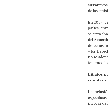
sustantivos
de las emis
En 2023, ci
países, ent
se criticab
del Acuerdo
derechos hu
y los Derec
no se adopt
teniendo lo
Litigios 
cuentas d
La inclusión
específicas
invocar de