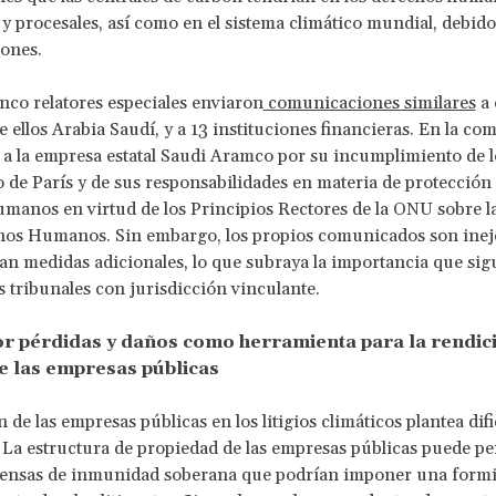
 y procesales, así como en el sistema climático mundial, debid
iones.
nco relatores especiales enviaron
comunicaciones similares
a 
re ellos Arabia Saudí, y a 13 instituciones financieras. En la c
a a la empresa estatal Saudi Aramco por su incumplimiento de l
 de París y de sus responsabilidades en materia de protección 
manos en virtud de los Principios Rectores de la ONU sobre 
hos Humanos. Sin embargo, los propios comunicados son ineje
an medidas adicionales, lo que subraya la importancia que si
s tribunales con jurisdicción vinculante.
por pérdidas y daños como herramienta para la rendic
e las empresas públicas
 de las empresas públicas en los litigios climáticos plantea dif
. La estructura de propiedad de las empresas públicas puede pe
fensas de inmunidad soberana que podrían imponer una formi