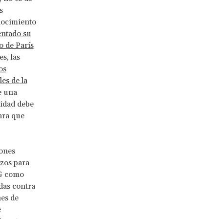
s
onocimiento
ntado su
 de París
s, las
os
les de
la
re una
lidad debe
ara que
iones
rzos para
NG como
das contra
nes de
e