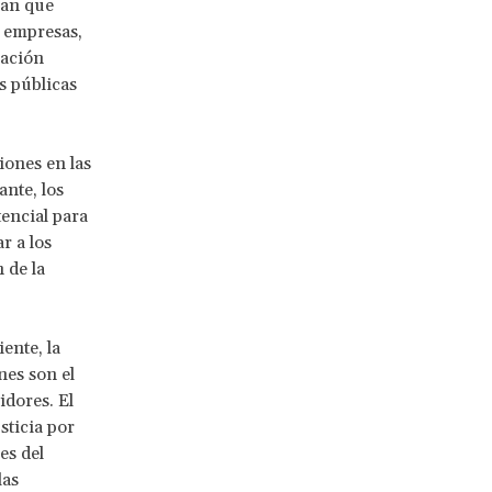
an que
s empresas,
lación
s públicas
iones en las
ante, los
encial para
r a los
 de la
ente, la
es son el
idores. El
sticia por
es del
las