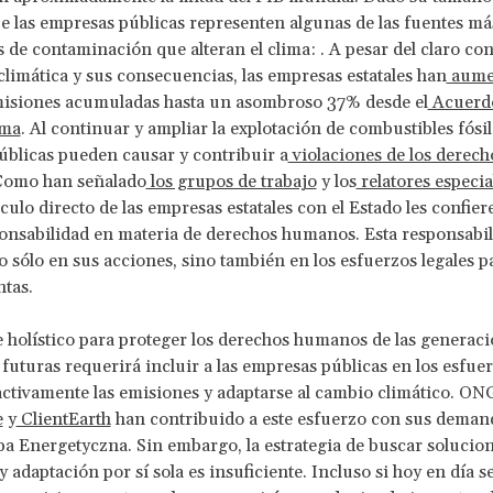
e las empresas públicas representen algunas de las fuentes má
 de contaminación que alteran el clima: . A pesar del claro c
s climática y sus consecuencias, las empresas estatales han
aume
isiones acumuladas hasta un asombroso 37% desde el
Acuerdo
ima
. Al continuar y ampliar la explotación de combustibles fósile
blicas pueden causar y contribuir a
violaciones de los derech
Como han señalado
los grupos de trabajo
y los
relatores especia
ínculo directo de las empresas estatales con el Estado les confie
onsabilidad en materia de derechos humanos. Esta responsabi
no sólo en sus acciones, sino también en los esfuerzos legales p
tas.
holístico para proteger los derechos humanos de las generac
 futuras requerirá incluir a las empresas públicas en los esfue
activamente las emisiones y adaptarse al cambio climático. O
e
y
ClientEarth
han contribuido a este esfuerzo con sus deman
a Energetyczna. Sin embargo, la estrategia de buscar solucio
 adaptación por sí sola es insuficiente. Incluso si hoy en día s