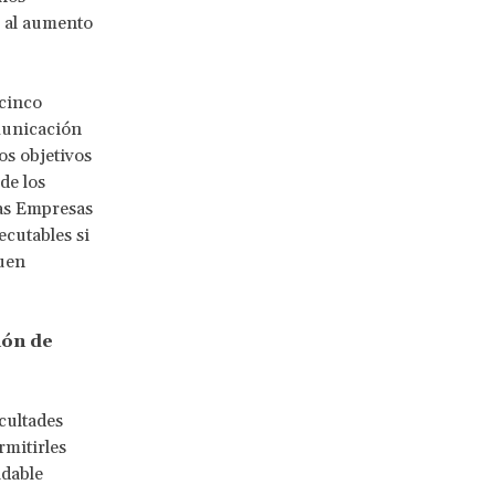
o al aumento
cinco
omunicación
os objetivos
de los
las Empresas
cutables si
guen
ión de
icultades
rmitirles
dable