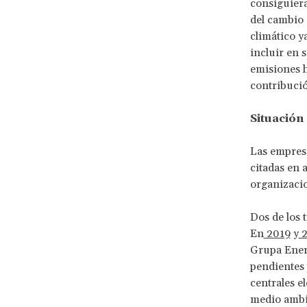
consiguiera
del cambio 
climático y
incluir en 
emisiones h
contribució
Situación 
Las empresa
citadas en 
organizacio
Dos de los 
En
2019
y
2
Grupa Energ
pendientes 
centrales e
medio ambie