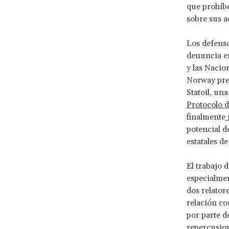
que prohíbe
sobre sus a
Los defenso
denuncia e
y las Nacio
Norway pre
Statoil, un
Protocolo d
finalmente
potencial d
estatales d
El trabajo 
especialmen
dos relator
relación co
por parte d
repercusion