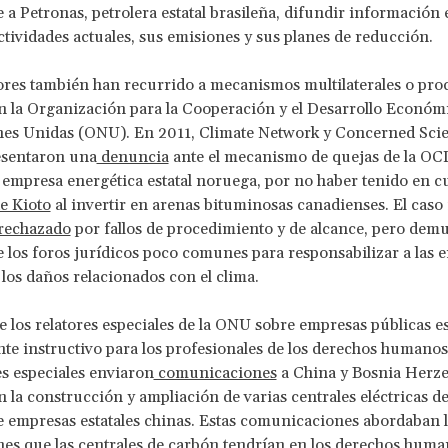
 a Petronas, petrolera estatal brasileña, difundir información
ctividades actuales, sus emisiones y sus planes de reducción.
res también han recurrido a mecanismos multilaterales o pro
n la Organización para la Cooperación y el Desarrollo Econó
nes Unidas (ONU). En 2011, Climate Network y Concerned Scie
sentaron una
denuncia
ante el mecanismo de quejas de la OC
a empresa energética estatal noruega, por no haber tenido en c
e Kioto
al invertir en arenas bituminosas canadienses. El caso
rechazado
por fallos de procedimiento y de alcance, pero demu
e los foros jurídicos poco comunes para responsabilizar a las 
e los daños relacionados con el clima.
de los relatores especiales de la ONU sobre empresas públicas e
te instructivo para los profesionales de los derechos humanos
es especiales enviaron
comunicaciones
a China y Bosnia Herz
n la construcción y ampliación de varias centrales eléctricas d
e empresas estatales chinas. Estas comunicaciones abordaban l
es que las centrales de carbón tendrían en los derechos hum