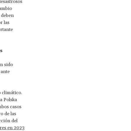
esastrosos
cambio
s deben
r las
ortante
os
an sido
 ante
 climático.
a Polska
mbos casos
o de las
cción del
res en 2023