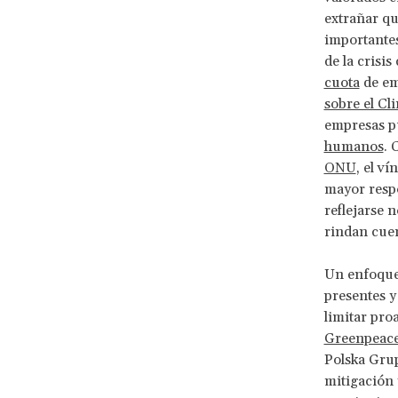
extrañar qu
importantes
de la crisi
cuota
de em
sobre el Cl
empresas pú
humanos
. 
ONU
, el v
mayor resp
reflejarse 
rindan cuen
Un enfoque 
presentes y
limitar pro
Greenpeac
Polska Grup
mitigación y