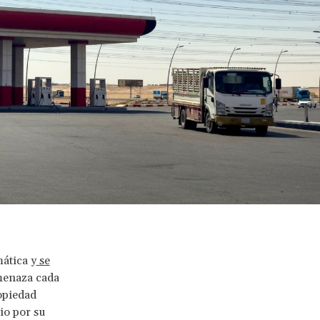
mática y
se
amenaza cada
opiedad
io por su