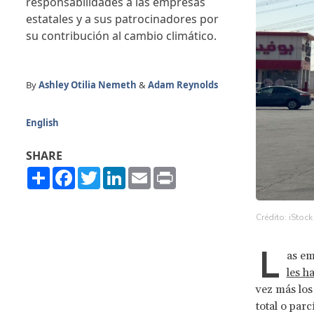
responsabilidades a las empresas
estatales y a sus patrocinadores por
su contribución al cambio climático.
By
Ashley Otilia Nemeth
&
Adam Reynolds
English
SHARE
Share
Facebook
Twitter
LinkedIn
Email
Print
Crédito: iStock
L
as em
les h
vez más los
total o par