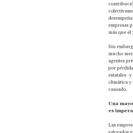
contribució
colectivame
desempeñar 
empresas pú
más que el 
Sin embargo
mucho menos
agentes pri
por pérdida
estatales -
climática y
causado.
Una mayor
es impera
Las empres
valorados e