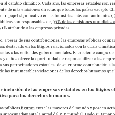
n al cambio climático. Cada año, las empresas estatales son re
nte de más emisiones directas que
todos los países excepto Ch
un papel significativo en las industrias más contaminantes ( ),
blicas son responsables del
33% de las emisiones mundiales 
31% atribuido a las empresas privadas.
, a pesar de sus contribuciones, las empresas públicas ocupa
 destacado en los litigios relacionados con la crisis climática
vados o las entidades gubernamentales. El creciente campo de lo
s y daños ofrece la oportunidad de responsabilizar a las empre
y a sus patrocinadores estatales- de su enorme contribución a la 
 de las innumerables violaciones de los derechos humanos que
 inclusión de las empresas estatales en los litigios c
tiva para los derechos humanos.
as públicas
figuran
entre las mayores del mundo y poseen acti
n aproximadamente la mitad del PIB mundial. Dado su tamaño,