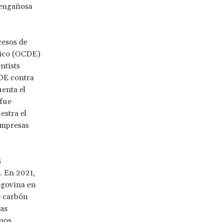
 engañosa
cesos de
mico (OCDE)
ntists
DE contra
uenta el
 fue
estra el
empresas
s
. En 2021,
egovina en
e carbón
as
anos