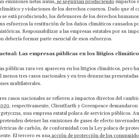
n emisiones netas nulas,
se seguirían produciendo
impactos d
climático y violaciones de los derechos conexos. Dado que el 
a se está produciendo, los defensores de los derechos humano
sus esfuerzos la restitución de los daños climáticos causados po
istóricas. Responsabilizar a las empresas estatales por su imp
n debería formar parte esencial de esos esfuerzos.
actual:
Las empresas públicas en los litigios climátic
s públicas rara vez aparecen en los litigios climáticos, pero h
al menos tres casos nacionales y en tres denuncias presentadas
nes multilaterales.
tres casos nacionales se refieren a impactos directos del cambio
020
, respectivamente, ClientEarth y Greenpeace demandaron 
etyczna, una empresa estatal polaca de servicios públicos. A
pretenden detener las emisiones de gases de efecto invernader
léctricas de carbón, de conformidad con la Ley polaca de prote
nte. El tercero es una
acción de protección de los consumido