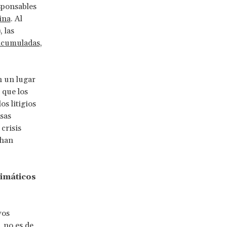
sponsables
ina
. Al
 las
acumuladas
,
n un lugar
 que los
s litigios
sas
crisis
 han
limáticos
vos
 no es de