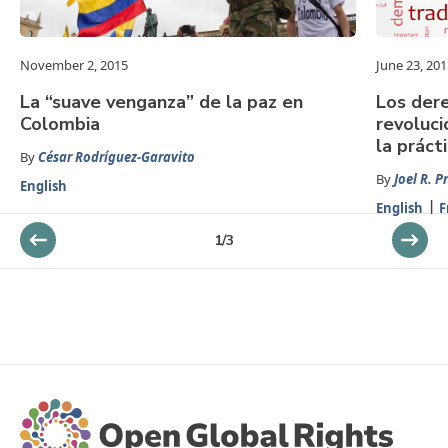
November 2, 2015
June 23, 201
La “suave venganza” de la paz en
Los der
Colombia
revoluci
la práct
By
César Rodríguez-Garavito
By
Joel R. P
English
English
F
1
/
3