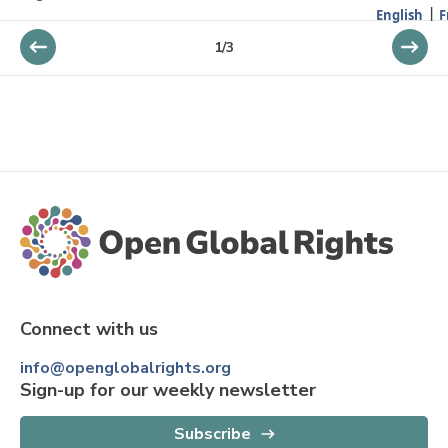
English
F
1
/
3
Connect with us
info@openglobalrights.org
Sign-up for our weekly newsletter
Subscribe