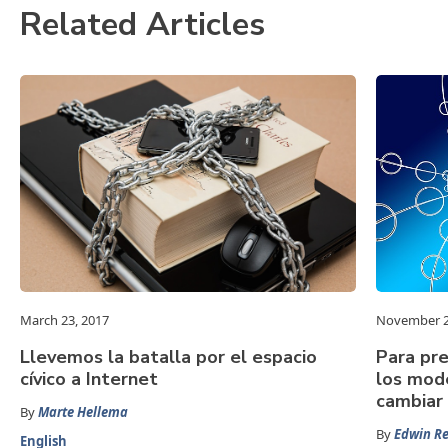
Related Articles
March 23, 2017
November 2
Llevemos la batalla por el espacio
Para pr
cívico a Internet
los mode
cambiar
By
Marte Hellema
By
Edwin R
English