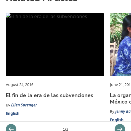
August 24, 2016
June 21, 201
El fin de la era de las subvenciones
La orga
México 
By
Ellen Sprenger
By
Jenny Ba
English
English
1
/
3