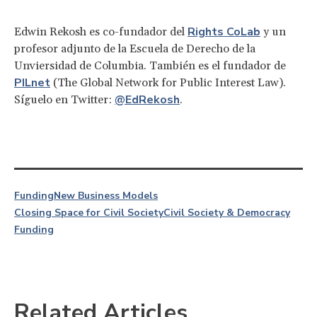
Rights CoLab
Edwin Rekosh es co-fundador del
y un
profesor adjunto de la Escuela de Derecho de la
Unviersidad de Columbia. También es el fundador de
PILnet
(The Global Network for Public Interest Law).
@EdRekosh
Síguelo en Twitter:
.
Funding
New Business Models
Closing Space for Civil Society
Civil Society & Democracy
Funding
Related Articles