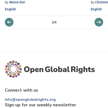
By
Maina Kiai
By
Christia
English
English
1
/
4
Connect with us
info@openglobalrights.org
Sign-up for our weekly newsletter