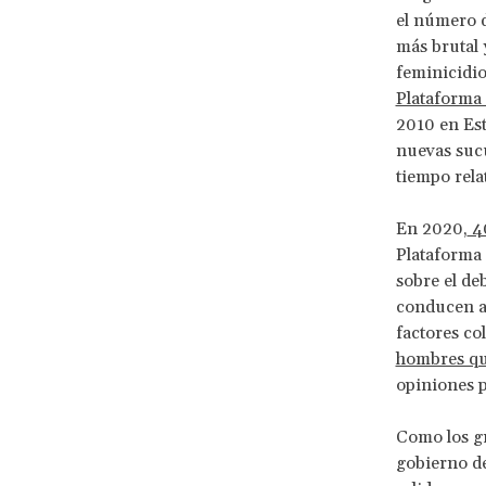
el número d
más brutal 
feminicidio
Plataforma 
2010 en Est
nuevas sucu
tiempo rela
En 2020,
4
Plataforma 
sobre el de
conducen al
factores col
hombres que
opiniones p
Como los gr
gobierno de