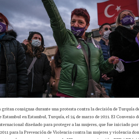
 gritan consignas durante una protesta contra la decisión de Turquía de
 Estambul en Estambul, Turquía, el 24 de marzo de 2021. El Convenio d
ternacional diseñado para proteger a las mujeres, que fue iniciado por
2011 para la Prevención de Violencia contra las mujeres y violencia dom