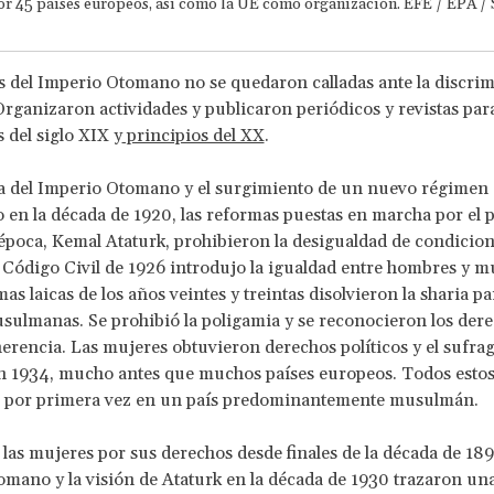
or 45 países europeos, así como la UE como organización. EFE / EPA
 del Imperio Otomano no se quedaron calladas ante la discrim
 Organizaron actividades y publicaron periódicos y revistas para
s del siglo XIX y
principios del XX
.
da del Imperio Otomano y el surgimiento de un nuevo régimen
 en la década de 1920, las reformas puestas en marcha por el 
 época, Kemal Ataturk, prohibieron la desigualdad de condicion
 Código Civil de 1926 introdujo la igualdad entre hombres y mu
as laicas de los años veintes y treintas disolvieron la sharia pa
ulmanas. Se prohibió la poligamia y se reconocieron los der
herencia. Las mujeres obtuvieron derechos políticos y el sufra
n 1934, mucho antes que muchos países europeos. Todos estos
 por primera vez en un país predominantemente musulmán.
 las mujeres por sus derechos desde finales de la década de 189
mano y la visión de Ataturk en la década de 1930 trazaron una