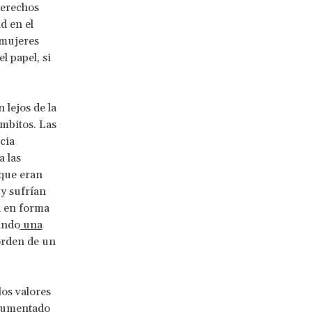
derechos
ad en el
 mujeres
l papel, si
 lejos de la
mbitos. Las
cia
a las
 que eran
y sufrían
n en forma
ando
una
orden de un
os valores
 aumentado