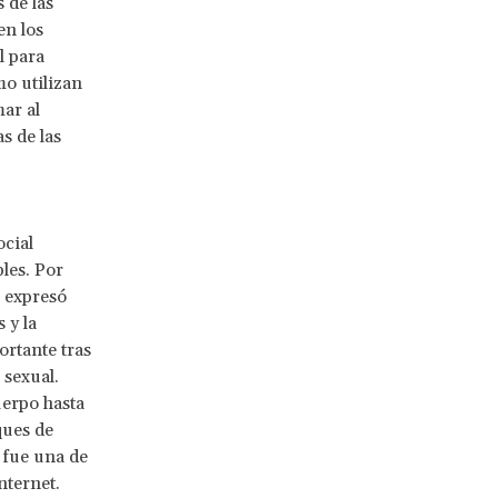
 de las
en los
l para
mo utilizan
mar al
s de las
ocial
les. Por
expresó
 y la
rtante tras
 sexual.
uerpo hasta
ques de
 fue una de
nternet.