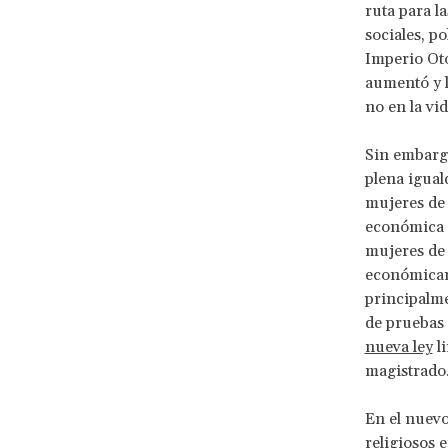
ruta para l
sociales, po
Imperio Oto
aumentó y l
no en la vid
Sin embargo
plena igual
mujeres de 
económica e
mujeres de 
económicam
principalme
de pruebas 
nueva ley
li
magistrado
En el nuevo
religiosos 