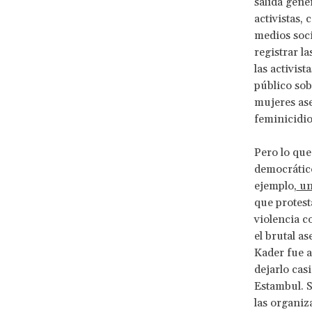
salida gener
activistas,
medios soci
registrar l
las activis
público sob
mujeres ase
feminicidio
Pero lo que
democrático
ejemplo,
un 
que protesta
violencia c
el brutal as
Kader fue a
dejarlo cas
Estambul. S
las organiz