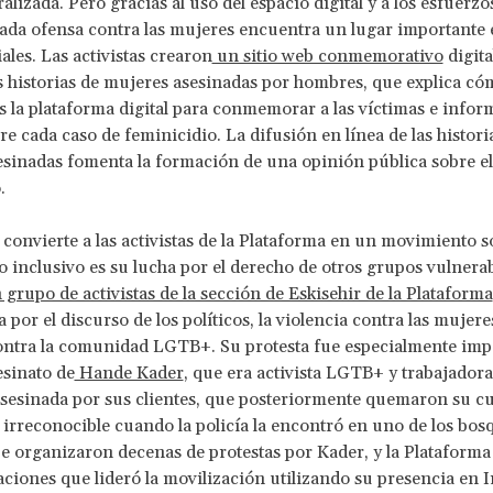
alizada. Pero gracias al uso del espacio digital y a los esfuerzos
 cada ofensa contra las mujeres encuentra un lugar importante 
ales. Las activistas crearon
un sitio web conmemorativo
digita
as historias de mujeres asesinadas por hombres, que explica có
tas la plataforma digital para conmemorar a las víctimas e infor
re cada caso de feminicidio. La difusión en línea de las historia
sinadas fomenta la formación de una opinión pública sobre el
.
 convierte a las activistas de la Plataforma en un movimiento s
 inclusivo es su lucha por el derecho de otros grupos vulnerab
grupo de activistas de la sección de Eskisehir de la Plataforma
 por el discurso de los políticos, la violencia contra las mujeres
ontra la comunidad LGTB+. Su protesta fue especialmente impo
esinato de
Hande Kader
, que era activista LGTB+ y trabajadora
sesinada por sus clientes, que posteriormente quemaron su c
i irreconocible cuando la policía la encontró en uno de los bos
e organizaron decenas de protestas por Kader, y la Plataforma
aciones que lideró la movilización utilizando su presencia en I