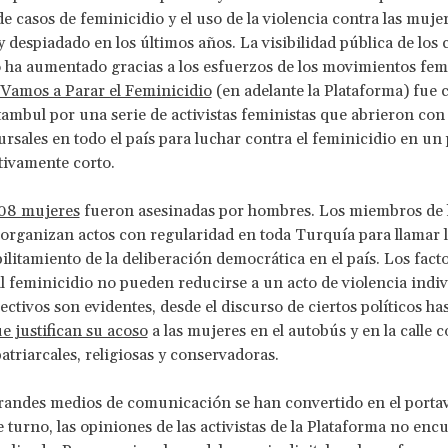
e casos de feminicidio y el uso de la violencia contra las muje
y despiadado en los últimos años. La visibilidad pública de los 
 ha aumentado gracias a los esfuerzos de los movimientos femi
Vamos a Parar el Feminicidio
(en adelante la Plataforma) fue 
ambul por una serie de activistas feministas que abrieron con 
rsales en todo el país para luchar contra el feminicidio en un
tivamente corto.
08 mujeres
fueron asesinadas por hombres. Los miembros de 
organizan actos con regularidad en toda Turquía para llamar 
bilitamiento de la deliberación democrática en el país. Los fact
 feminicidio no pueden reducirse a un acto de violencia indiv
ectivos son evidentes, desde el discurso de ciertos políticos ha
 justifican su acoso
a las mujeres en el autobús y en la calle 
atriarcales, religiosas y conservadoras.
andes medios de comunicación se han convertido en el portav
 turno, las opiniones de las activistas de la Plataforma no en