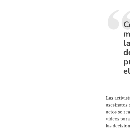
C
m
l
d
p
e
Las activis
asesinatos 
actos se re
videos para
las decision