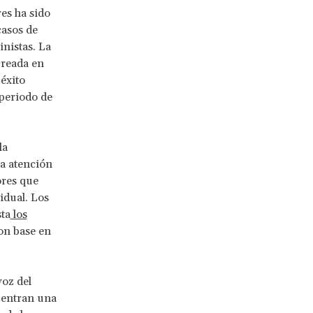
res ha sido
casos de
nistas. La
creada en
éxito
 periodo de
la
la atención
ores que
idual. Los
sta
los
con base en
oz del
cuentran una