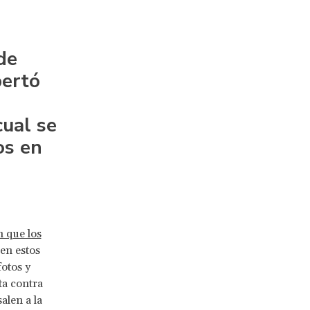
de
pertó
cual se
os en
 que los
 en estos
fotos y
ta contra
alen a la