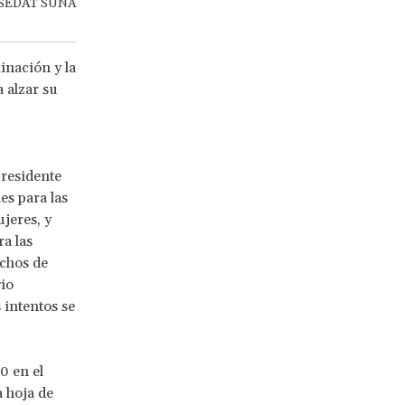
 / SEDAT SUNA
inación y la
 alzar su
presidente
es para las
jeres, y
ra las
echos de
gio
 intentos se
0 en el
 hoja de