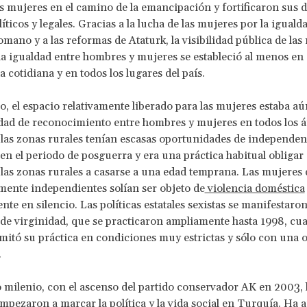
as mujeres en el camino de la emancipación y fortificaron sus 
líticos y legales. Gracias a la lucha de las mujeres por la iguald
mano y a las reformas de Ataturk, la visibilidad pública de las
a igualdad entre hombres y mujeres se estableció al menos en e
a cotidiana y en todos los lugares del país.
, el espacio relativamente liberado para las mujeres estaba aún
dad de reconocimiento entre hombres y mujeres en todos los á
las zonas rurales tenían escasas oportunidades de independen
n el periodo de posguerra y era una práctica habitual obligar 
las zonas rurales a casarse a una edad temprana. Las mujeres
ente independientes solían ser objeto de
violencia doméstica
nte en silencio. Las políticas estatales sexistas se manifestaro
de virginidad, que se practicaron ampliamente hasta 1998, cu
mitó su práctica en condiciones muy estrictas y sólo con una 
.
 milenio, con el ascenso del partido conservador AK en 2003, l
empezaron a marcar la política y la vida social en Turquía. Ha