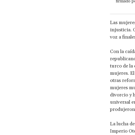
firmado p
Las mujeres
injusticia.
voz a finale
Con la caí
republicano
turco de la
mujeres. El
otras reform
mujeres mus
divorcio y 
universal e
produjeron
La lucha de
Imperio Oto