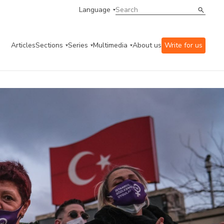
Language
Articles
Sections
Series
Multimedia
About us
Write for us