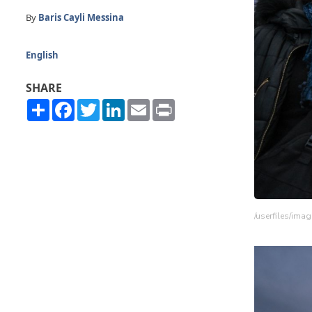
By
Baris Cayli Messina
English
SHARE
Share
Facebook
Twitter
LinkedIn
Email
Print
/userfiles/im