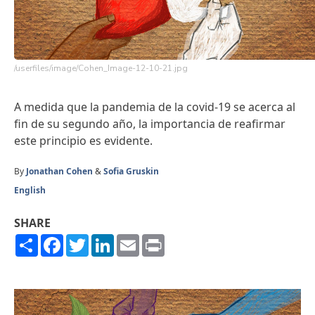
/userfiles/image/Cohen_Image-12-10-21.jpg
A medida que la pandemia de la covid-19 se acerca al
fin de su segundo año, la importancia de reafirmar
este principio es evidente.
By
Jonathan Cohen
&
Sofia Gruskin
English
SHARE
Share
Facebook
Twitter
LinkedIn
Email
Print