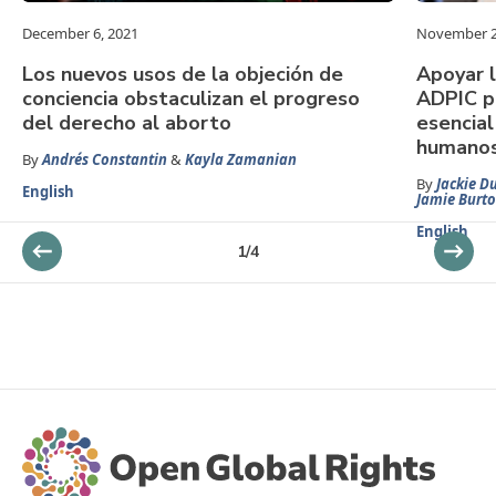
December 6, 2021
November 2
Los nuevos usos de la objeción de
Apoyar l
conciencia obstaculizan el progreso
ADPIC pa
del derecho al aborto
esencial
humanos
By
Andrés Constantin
&
Kayla Zamanian
By
Jackie D
English
Jamie Burt
English
1
/
4