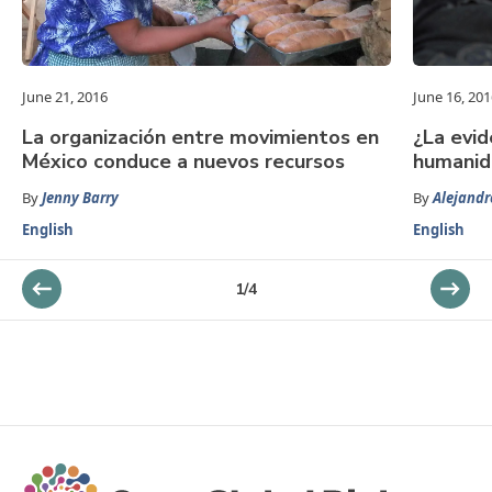
June 21, 2016
June 16, 201
La organización entre movimientos en
¿La evid
México conduce a nuevos recursos
humanid
By
Jenny Barry
By
Alejand
English
English
1
/
4