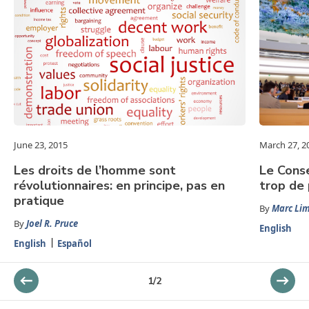
June 23, 2015
March 27, 2
Les droits de l’homme sont
Le Conse
révolutionnaires: en principe, pas en
trop de 
pratique
By
Marc Li
By
Joel R. Pruce
English
English
Español
1
/
2