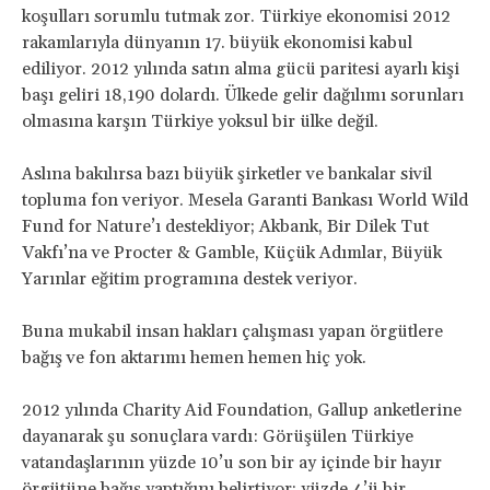
koşulları sorumlu tutmak zor. Türkiye ekonomisi 2012
rakamlarıyla dünyanın 17. büyük ekonomisi kabul
ediliyor. 2012 yılında satın alma gücü paritesi ayarlı kişi
başı geliri 18,190 dolardı. Ülkede gelir dağılımı sorunları
olmasına karşın Türkiye yoksul bir ülke değil.
Aslına bakılırsa bazı büyük şirketler ve bankalar sivil
topluma fon veriyor. Mesela Garanti Bankası World Wild
Fund for Nature’ı destekliyor; Akbank, Bir Dilek Tut
Vakfı’na ve Procter & Gamble, Küçük Adımlar, Büyük
Yarınlar eğitim programına destek veriyor.
Buna mukabil insan hakları çalışması yapan örgütlere
bağış ve fon aktarımı hemen hemen hiç yok.
2012 yılında Charity Aid Foundation, Gallup anketlerine
dayanarak şu sonuçlara vardı: Görüşülen Türkiye
vatandaşlarının yüzde 10’u son bir ay içinde bir hayır
örgütüne bağış yaptığını belirtiyor; yüzde 4’ü bir