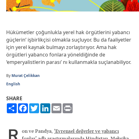
Hükümetler çoğunlukla yerel hak örgütlerini yabancı
güçlerin’ işbirlikçisi olmakla suçluyor. Bu da faaliyetler
için yerel kaynak bulmayı zorlaştırıyor. Ama hak
örgütleri yabanco fonlara yöneldiğinde de
‘emperyalistlerin parası’ nı kullanmakla suçlanabiliyor.
By
Murat Çelikkan
English
SHARE
Share
Facebook
Twitter
LinkedIn
Email
Print
R
on ve Pandya,
‘Evrensel değerler ve yabancı
fonlar’
adlı araştırmalarında Hindistan, Meksika