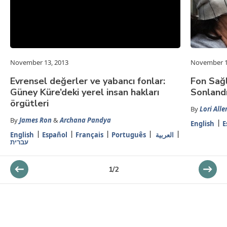
November 13, 2013
November 1
Evrensel değerler ve yabancı fonlar:
Fon Sağl
Güney Küre’deki yerel insan hakları
Sonland
örgütleri
By
Lori Alle
By
James Ron
&
Archana Pandya
English
E
English
Español
Français
Português
العربية
עברית
1
/
2