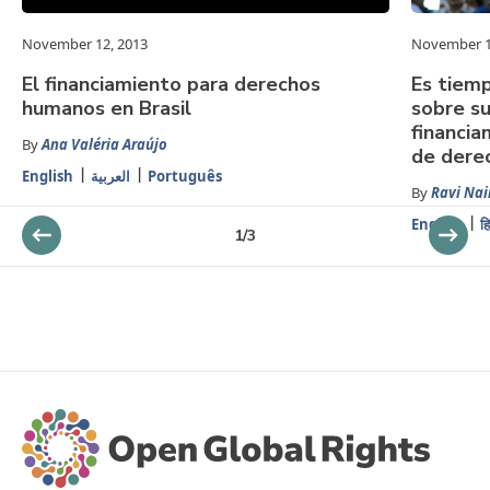
November 12, 2013
November 1
El financiamiento para derechos
Es tiemp
humanos en Brasil
sobre su
financia
By
Ana Valéria Araújo
de dere
English
العربية
Português
By
Ravi Nai
English
हि
1
/
3