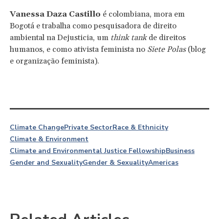
Vanessa Daza Castillo
é colombiana, mora em
Bogotá e trabalha como pesquisadora de direito
ambiental na Dejusticia, um
think tank
de direitos
humanos, e como ativista feminista no
Siete Polas
(blog
e organização feminista).
Climate Change
Private Sector
Race & Ethnicity
Climate & Environment
Climate and Environmental Justice Fellowship
Business
Gender and Sexuality
Gender & Sexuality
Americas