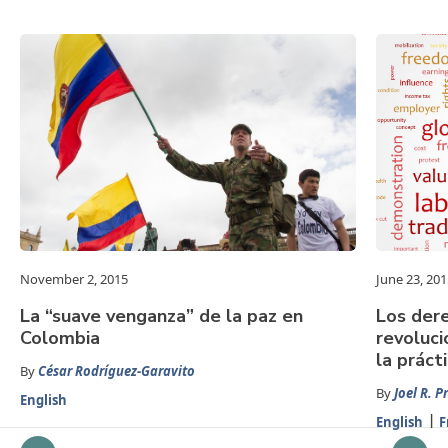
November 2, 2015
June 23, 201
La “suave venganza” de la paz en
Los der
Colombia
revoluci
la práct
By
César Rodríguez-Garavito
By
Joel R. P
English
English
F