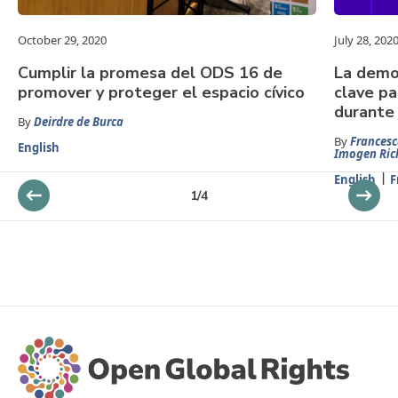
October 29, 2020
July 28, 202
Cumplir la promesa del ODS 16 de
La democ
promover y proteger el espacio cívico
clave pa
durante
By
Deirdre de Burca
By
Francesc
English
Imogen Ri
English
F
1
/
4