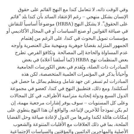
وفي الوقت ذاته، لا تتعامل كندا مع النهج القائم على حقوق
الإنسان بشكل منهجي – رغم الإعتقاد السائد بأن كندا بلد "قائم
على الحقوق". لا يشكل النهج (HRBA) موضوعاً أساسياً للنقاش
في صياغة القوانين أو صنع السياسات أو في المجال الأكاديمي أو
مؤسسات تمويل البحوث في كندا، على الرغم من إهتمام
الجمهور المتزايد بقضايا جوهرية ومنهجية مثل العنصرية وأوجه
عدم المساواة والحاجة إلى المصالحة وتكافؤ الفرص. تطرح
بعض المنظمات نهج HRBA (كما أسلفنا أعلاه) في بعض
المبادرات ذات الصلة، ويُقدم في بعض الكورسات الجامعية
وأحياناً يذكر في المؤتمرات العلمية المتخصصة، لكن هذه
المبادرات لم تسفر عن جهد شامل ومنظم يماثل ما حصل في
أسكتلندا. ومع ذلك، فتطبيق النهج في كندا، كعضو في مجموعة
الدول السبع ودولة إتحادية مترامية الأطراف، في كل المجالات
وعلى كل المستويات – سوف يوفر إشارات مرجعية مهمة، إن
لم يكن نموذجاً للآخرين لإتباعه. والواقع أن هذا النهج ينطوي على
إمكانات هائلة لكندا وغيرها من الدول لإعادة صياغة وحل القضايا
الملحة، بما في ذلك العلاقات مع الأقليات المتنوعة والشعوب
الأصلية والمهاجرين الدائمين والمؤقتين والسياسات الإجتماعية