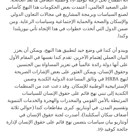
على الصعيد العالمي، أعتمدت بعض الحكومات هذا النهج كأساس
لصنع السياسات وبرمجة المشاريع في مجالات التعاون الدولي
والإسكان والصحة والحماية الإجتماعية وسياسات الرعاية. ومن
ضمن الدول التي أتخذت خطوات في هذا الإتجاه تأتي نيوزيلندا
وكندا.
ويبدو أن كندا في وضع جيد لتطبيق هذا النهج، ويمكن أن يعزز
البيان العملي إهتمام الآخرين. تقدم كندا نفسها في المقام الأول
على أنها دولة رائدة عالمياً في تعزيز المساواة بين الجنسين
وحقوق الإنسان، ويمكن العثور على بعض الإشارات الصريحة
لنهج HRBA في وثائق المساعدة الدولية الكندية وضمن
الإستراتيجية الوطنية للإسكان. وقد دعت عدد من المنظمات
الكندية إلى تبني نهج قائم على حقوق الإنسان للسياسات
المرتبطة بالأمن القومي والمخدرات والهجرة والخدمات التنموية
وتقسيم المدن. في أونتاريو، كبرى مقاطعات كندا (حوالي ثلاثة
أضعاف سكان أسكتلندا)، أصدرت لجنة حقوق الإنسان في
أونتاريو بيان سياسات يتضمن نهج قائم على حقوق الإنسان لإدارة
جائحة كوفيد-19.