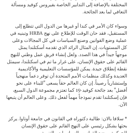
المختلفة بالإضافة إلى التدابير الخاصة بفيروس كوفيد ومسألة
التعافي لما بعد الجائحة.
وسواء كان الأمر في كندا أو غيرها من الدول التي تتطلع إلى
المستقبل، فقد حان الوقت للإطلاع على نهج HRBA وتبنيه في
عملية وضع القوانين وصنع السياسات في كل المجالات وعلى
كل المستويات. إن المثال الرائد الذي تقدمه أسكتلندا يمثل
موجهاً جيداً في هذا الصدد. ولعل إنشاء فريق عمل وطني للنهج
القائم على حقوق الإنسان، على غرار ما تم في اسكتلندا، سيمثل
نقطة إنطلاق جيدة. يمكن للمؤسسات التعليمية والأكاديمية
العديدة وكذلك منظمات الأمم المتحدة أن توفر دعماً منهجياً
وإستشارياً رصيناً. إن كان العالم حقاً يسعى "للبناء على نحو
أفضل" بعد جائحة كوفيد-19 كما تعتزم مجموعة الدول السبع،
فإن إسكتلندا تقدم نموذجاً مهماً لفعل ذلك. وعلى العالم أن يتبعها
الآن.
* سلافا بالان: طالبة دكتوراه في القانون في جامعة أوتاوا. يركز
بحثها بشكل رئيسي على النهج القائم على حقوق الإنسان
للحوكمة ووضع القوانين والسياسيات والتنمية.