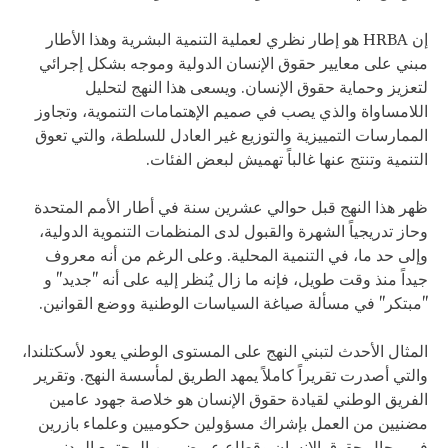
إن HRBA هو إطار نظري لعملية التنمية البشرية وهذا الأطار
مبني على معايير حقوق الإنسان الدولية وموجه بشكل إجرائي
لتعزيز وحماية حقوق الإنسان. ويسعى هذا النهج لتحليل
اللامساواة والذي يصب في صميم الإهتمامات التنموية، وتجاوز
الممارسات التمييزية والتوزيع غير العادل للسلطة، والتي تعوق
التنمية وتنتج عنها غالباً تهميش لبعض الفئات.
ظهر هذا النهج قبل حوالي عشرين سنة في أطار الأمم المتحدة
وحاز تدريجياً الشهرة والقبول لدى المنظمات التنموية الدولية،
وإلى حد ما، في التنمية المحلية. وعلى الرغم من أنه معروف
جيداً منذ وقت طويل، فإنه ما زال يُنظر إليه على أنه "جديد" و
"مبتكر" في مسألة صياغة السياسات الوطنية ووضع القوانين.
المثال الأحدث لتبني النهج على المستوى الوطني يعود لأسكتلندا،
والتي أصدرت تقريراً كاملاً يمهد الطريق لمأسسة النهج. وتقرير
الفريق الوطني لقيادة حقوق الإنسان هو خلاصة جهود عامين
مضنيين من العمل بإشراك مسؤولين حكوميين وعلماء بازرين
في مجال حقوق الإنسان وقطاع عريض من المجتمع المدني.