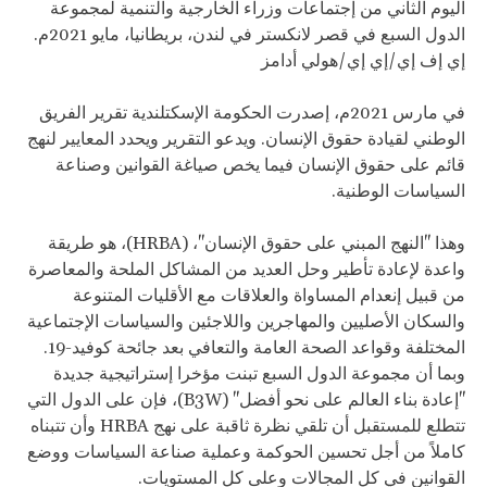
اليوم الثاني من إجتماعات وزراء الخارجية والتنمية لمجموعة
الدول السبع في قصر لانكستر في لندن، بريطانيا، مايو 2021م.
إي إف إي/إي إي/هولي أدامز
في مارس 2021م، إصدرت الحكومة الإسكتلندية تقرير الفريق
الوطني لقيادة حقوق الإنسان. ويدعو التقرير ويحدد المعايير لنهج
قائم على حقوق الإنسان فيما يخص صياغة القوانين وصناعة
السياسات الوطنية.
وهذا "النهج المبني على حقوق الإنسان"، (HRBA)، هو طريقة
واعدة لإعادة تأطير وحل العديد من المشاكل الملحة والمعاصرة
من قبيل إنعدام المساواة والعلاقات مع الأقليات المتنوعة
والسكان الأصليين والمهاجرين واللاجئين والسياسات الإجتماعية
المختلفة وقواعد الصحة العامة والتعافي بعد جائحة كوفيد-19.
وبما أن مجموعة الدول السبع تبنت مؤخرا إستراتيجية جديدة
"إعادة بناء العالم على نحو أفضل" (B3W)، فإن على الدول التي
تتطلع للمستقبل أن تلقي نظرة ثاقبة على نهج HRBA وأن تتبناه
كاملاً من أجل تحسين الحوكمة وعملية صناعة السياسات ووضع
القوانين في كل المجالات وعلى كل المستويات.