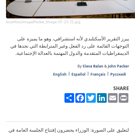
/userfiles/image/Packer_Image-07-23-21.jpg
يبرز التقرير الأسكتلندي لأنه استشرافي، وهو ما يميزه على
التوجهات القائمة على رد الفعل وغير المترابطة التي نجدها في
الديمقراطيات المتقدمة والدول المهتمة بالعدالة الإجتماعية.
By
Slava Balan
&
John Packer
English
Español
Français
Русский
SHARE
Share
Facebook
Twitter
LinkedIn
Email
Print
لتعليق على الصورة: الوزراء يحضرون إفتتاح الجلسة العامة في