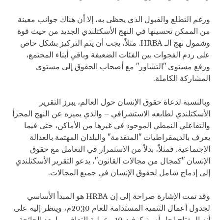
ورغم التطلع والقبول الذي يحظى به، إلا أن هناك جوانب معينة
من الممكن تحسينها في النهج الأسكتلندي الجديد من حيث قوة
وشمول نهج الـ HRBA. مثلاً، يجب أن يتم التركيز بشكل خاص
على ردم الفجوات بين الفئات الضعيفة وباقي أبناء المجتمع،
ورفع مستوى "التشاور" مع أصحاب الحقوق إلى مستوى
المشاركة الكاملة.
وبالنسبة لدعاة حقوق الإنسان حول العالم، يبرز التقرير
الأسكتلندي لطابعه الاستشرافي – والذي يميزه عن النهج المجزأ
والتفاعلي النمطي الموجود في غيرها من الأماكن، حتى فيما
يعرف بالديمقراطيات "المتقدمة" والبلدان المهتمة بالعدالة
الإجتماعية. فمثلاً، بدلاً من الاستمرار في التعامل مع حقوق
الإنسان "كمجال من مجالات القانون"، يدعو التقرير الأسكتلندي
إلى إدماج شامل لحقوق الإنسان في جميع المجالات.
وقد تمت الإشارة صراحة إلى إن HRBA هو المبدأ الأساسي
لجدول أعمال التنمية المستدامة للعام 2030م، وينظر إليه على
أنه المفتاح لحل أزمة كوفيد-19 وعملية التعافي ما بعد الجائحة.