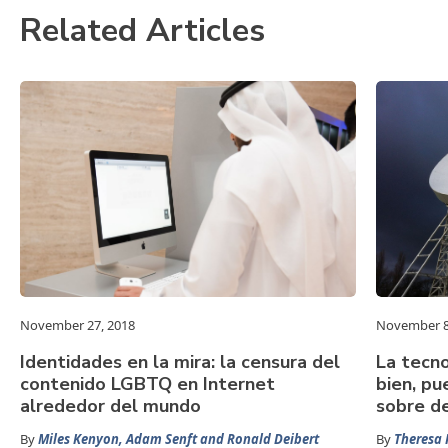
Related Articles
November 27, 2018
November 8
Identidades en la mira: la censura del
La tecno
contenido LGBTQ en Internet
bien, p
alrededor del mundo
sobre d
By
Miles Kenyon, Adam Senft and Ronald Deibert
By
Theresa 