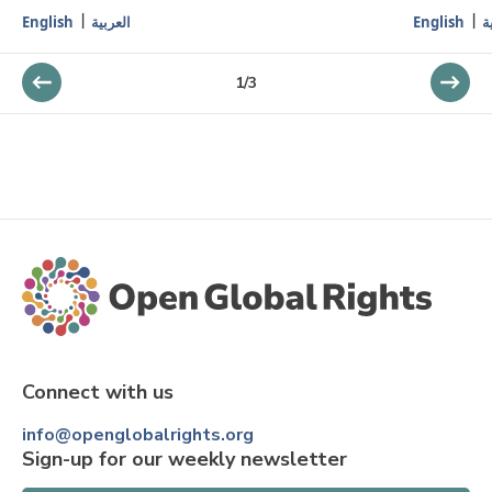
English
العربية
English
ة
1
/
3
Connect with us
info@openglobalrights.org
Sign-up for our weekly newsletter