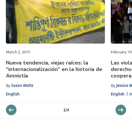
March 2, 2015
February 10
Nueva tendencia, viejas raíces: la
Las viol
“internacionalización” en la historia de
derecho
Amnistía
coopera
By
Susan Waltz
By
Jessica 
English
English
ת
1
/
4