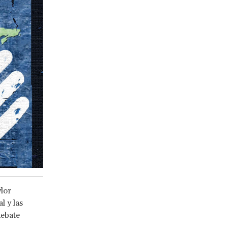
lor
l y las
debate