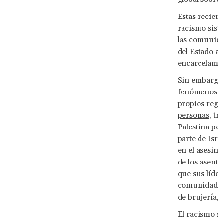
Estas recie
racismo sis
las comuni
del Estado a
encarcelam
Sin embargo
fenómenos 
propios reg
personas
, 
Palestina pe
parte de Is
en el asesi
de los
asen
que sus líd
comunidade
de brujería
El racismo 