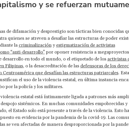
apitalismo y se refuerzan mutuame
s de difamación y desprestigio son tácticas bien conocidas q
ntra quienes se atreven a desafiar las estructuras de poder exist
diante la
criminalización
y
estigmatización de activistas
omo “anti-desarrollo”
por oponer resistencia a megaproyectos
e desarrollo en todo el mundo, o el etiquetado de los
activistas
en Filipinas
, o la desacreditación de las
defensoras de los dere
Centroamérica que desafían las estructuras patriarcales
. Est
ustifican el uso de la violencia estatal, en última instancia enc
bo por la policía y los militares.
a violencia estatal está íntimamente ligada a patrones más ampl
y despojo sistémicos. En muchas comunidades empobrecidas y 
o, el Estado solo está presente a través de la violencia. Esto ha
puesto en evidencia por la pandemia de la covid-19. Las comu
as se ven afectadas de manera desproporcionada por la pand