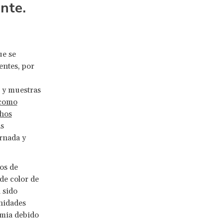
nte.
ue se
entes, por
 y muestras
 como
chos
as
arnada y
ios de
de color de
 sido
nidades
emia debido