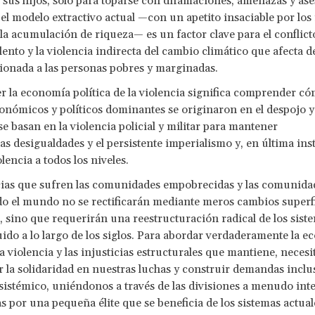
 sus hijos, sólo para toparse con difamaciones, amenazas y ase
el modelo extractivo actual —con un apetito insaciable por los
 la acumulación de riqueza— es un factor clave para el conflicto
lento y la violencia indirecta del cambio climático que afecta 
ionada a las personas pobres y marginadas.
la economía política de la violencia significa comprender c
onómicos y políticos dominantes se originaron en el despojo y 
se basan en la violencia policial y militar para mantener
as desigualdades y el persistente imperialismo y, en última ins
lencia a todos los niveles.
cias que sufren las comunidades empobrecidas y las comunida
do el mundo no se rectificarán mediante meros cambios superfi
as, sino que requerirán una reestructuración radical de los sist
ido a lo largo de los siglos. Para abordar verdaderamente la 
 la violencia y las injusticias estructurales que mantiene, neces
 la solidaridad en nuestras luchas y construir demandas inclu
istémico, uniéndonos a través de las divisiones a menudo inte
 por una pequeña élite que se beneficia de los sistemas actual