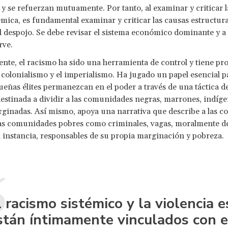
 y se refuerzan mutuamente. Por tanto, al examinar y criticar l
témica, es fundamental examinar y criticar las causas estructura
l despojo. Se debe revisar el sistema económico dominante y a
irve.
nte, el racismo ha sido una herramienta de control y tiene pr
l colonialismo y el imperialismo. Ha jugado un papel esencial p
ueñas élites permanezcan en el poder a través de una táctica de
estinada a dividir a las comunidades negras, marrones, indíge
ginadas. Así mismo, apoya una narrativa que describe a las 
 las comunidades pobres como criminales, vagas, moralmente 
a instancia, responsables de su propia marginación y pobreza.
l racismo sistémico y la violencia e
stán íntimamente vinculados con e