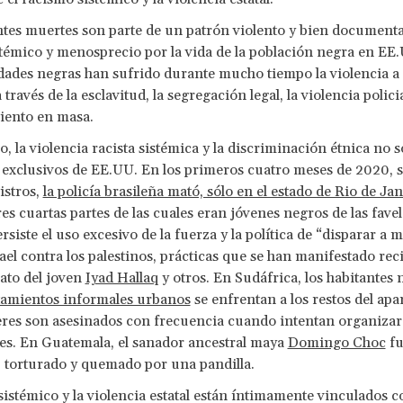
ntes muertes son parte de un patrón violento y bien document
témico y menosprecio por la vida de la población negra en EE
dades negras han sufrido durante mucho tiempo la violencia 
 través de la esclavitud, la segregación legal, la violencia policia
iento en masa.
, la violencia racista sistémica y la discriminación étnica no 
exclusivos de EE.UU. En los primeros cuatro meses de 2020, 
istros,
la policía brasileña mató, sólo en el estado de Rio de Ja
tres cuartas partes de las cuales eran jóvenes negros de las fave
rsiste el uso excesivo de la fuerza y ​​la política de “disparar a 
rael contra los palestinos, prácticas que se han manifestado re
nato del joven
Iyad Hallaq
y otros. En Sudáfrica, los habitantes 
tamientos informales urbanos
se enfrentan a los restos del apar
eres son asesinados con frecuencia cuando intentan organizar
s. En Guatemala, el sanador ancestral maya
Domingo Choc
fu
, torturado y quemado por una pandilla.
sistémico y la violencia estatal están íntimamente vinculados c