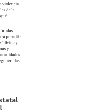
a violencia
les de la
 qué
ofundas
ara permitir
 “divide y
nas y
comunidades
degeneradas
statal
l