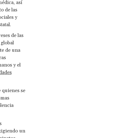
médica, así
o de las
ciales y
tatal.
eses de las
 global
rte de una
ras
manos y el
dades
.
e quienes se
smas
olencia
s
exigiendo un