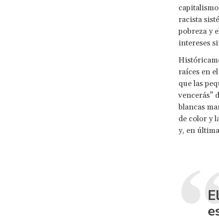
capitalismo
racista sis
pobreza y e
intereses s
Históricame
raíces en e
que las peq
vencerás” d
blancas mar
de color y
y, en últim
E
e