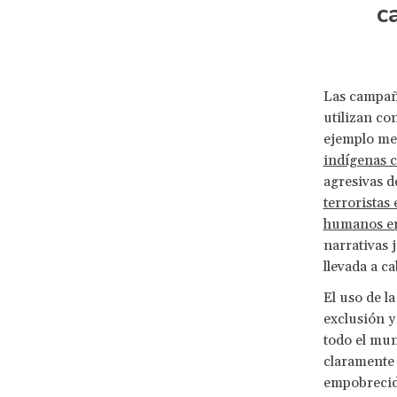
c
Las campaña
utilizan co
ejemplo me
indígenas c
agresivas d
terroristas 
humanos en 
narrativas j
llevada a ca
El uso de l
exclusión 
todo el mund
claramente 
empobrecid