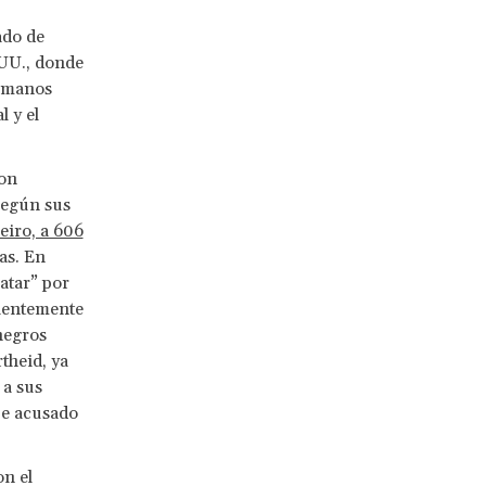
ado de
.UU., donde
a manos
l y el
son
según sus
neiro, a 606
las. En
matar” por
cientemente
negros
theid, ya
 a sus
e acusado
on el