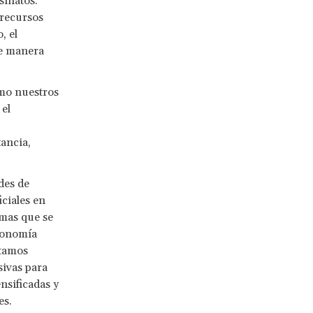
sinatos.
 recursos
, el
de manera
ómo nuestros
el
tancia,
des de
ciales en
emas que se
economía
itamos
sivas para
nsificadas y
es.