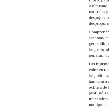
futuro para
Así mismo, 
naturales y
despojo vio
desproporc
Comprender 
sistemas ec
genocidio, 
las profund
generan vio
Las injusti
color en to
las polític
han constru
política de
profundizar
un cambio s
manipuladas