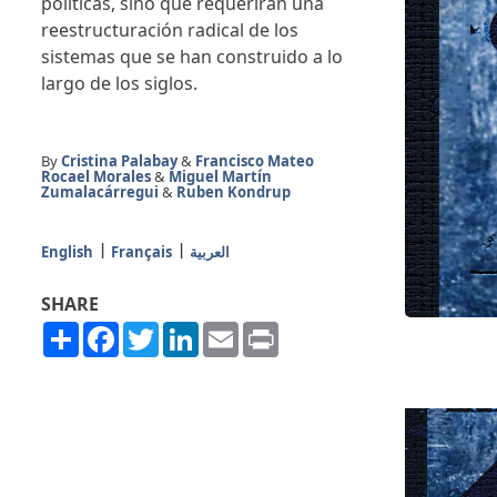
políticas, sino que requerirán una
reestructuración radical de los
sistemas que se han construido a lo
largo de los siglos.
By
Cristina Palabay
&
Francisco Mateo
Rocael Morales
&
Miguel Martín
Zumalacárregui
&
Ruben Kondrup
English
Français
العربية
SHARE
Share
Facebook
Twitter
LinkedIn
Email
Print