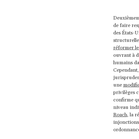
Deuxièmemen
de faire re
des États-U
structurell
réformer le
ouvrant à d
humains da
Cependant,
jurispruden
une
modifi
privilèges 
confirme qu
niveau indi
Roach
, la 
injonctions
ordonnances