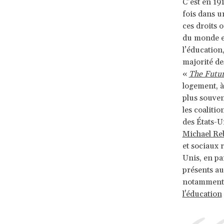
C’est en 19
fois dans u
ces droits 
du monde en
l’éducation,
majorité d
«
The Futur
logement, à
plus souven
les coaliti
des États-U
Michael Reb
et sociaux 
Unis, en pa
présents au
notamment d
l'éducation