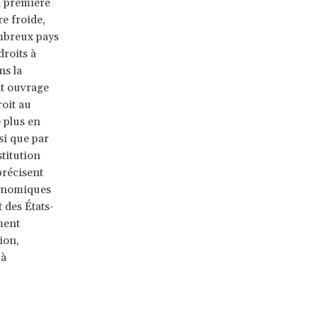
a première
re froide,
ombreux pays
roits à
ns la
t ouvrage
roit au
 plus en
si que par
stitution
précisent
conomiques
 des États-
ment
ion,
 à