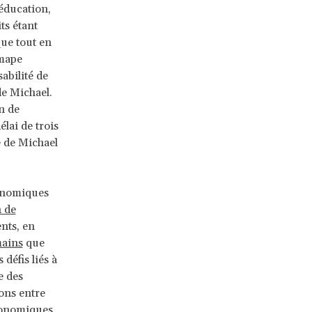
’éducation,
its étant
ue tout en
omape
abilité de
de Michael.
n de
lai de trois
e de Michael
conomiques
n de
nts, en
mains
que
 défis liés à
e des
ons entre
économiques