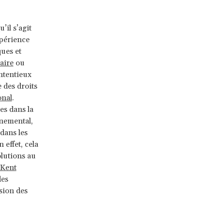
il s’agit
xpérience
ues et
aire
ou
ntentieux
 des droits
onal
.
s dans la
rnemental,
dans les
 effet, cela
olutions au
Kent
des
sion des