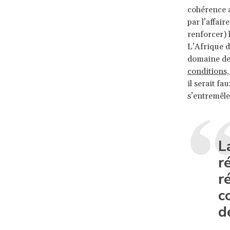
cohérence a
par l’affai
renforcer) 
L’Afrique d
domaine de 
conditions,
il serait fa
s’entremêle
L
r
r
c
d