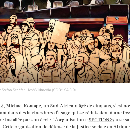
: Stefan Schäfer, Lich/Wikimedia (CC BY-SA 3.0)
4, Michael Komape, un Sud-Africain âgé de cinq ans, s’est no
nt dans des latrines hors d’usage qui se réduisaient à une fos
e installée par son école. L’organisation «
SECTION27
» se sai
e. Cette organisation de défense de la justice sociale en Afrique