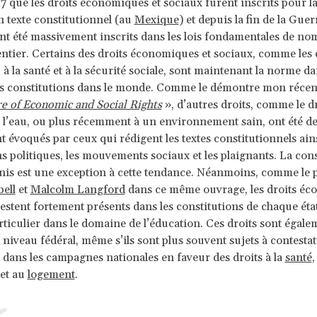
17 que les droits économiques et sociaux furent inscrits pour l
n texte constitutionnel (au
Mexique
) et depuis la fin de la Guer
ont été massivement inscrits dans les lois fondamentales de n
tier. Certains des droits économiques et sociaux, comme les d
 à la santé et à la sécurité sociale, sont maintenant la norme da
es constitutions dans le monde. Comme le démontre mon récen
e of Economic and Social Rights
», d’autres droits, comme le d
 l’eau, ou plus récemment à un environnement sain, ont été de
t évoqués par ceux qui rédigent les textes constitutionnels ain
ons politiques, les mouvements sociaux et les plaignants. La con
nis est une exception à cette tendance. Néanmoins, comme le 
ell
et
Malcolm Langford
dans ce même ouvrage, les droits é
restent fortement présents dans les constitutions de chaque état
rticulier dans le domaine de l’éducation. Ces droits sont égale
 niveau fédéral, même s’ils sont plus souvent sujets à contestat
ans les campagnes nationales en faveur des droits à la
santé
,
et au
logement
.