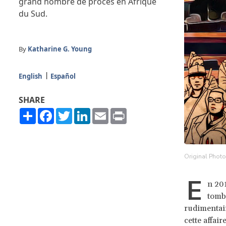
grand nombre de procès en Afrique
du Sud.
By
Katharine G. Young
English
Español
SHARE
Share
Facebook
Twitter
LinkedIn
Email
Print
Original Photo
E
n 201
tomba
rudimentair
cette affair