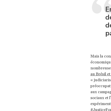
E
d
d
p
Mais la cons
économique
nombreuses 
au Brésil e
« judiciari
préoccupati
aux campag
sociaux et 
expérimenté
#JusticeFo