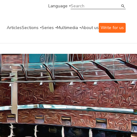
Language
Articles
Sections
Series
Multimedia
About us
Write for us