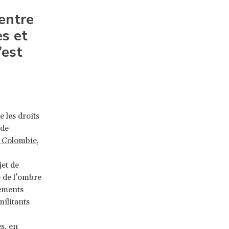
 entre
es et
’est
e les droits
 de
 Colombie,
jet de
e de l’ombre
ements
militants
s, en