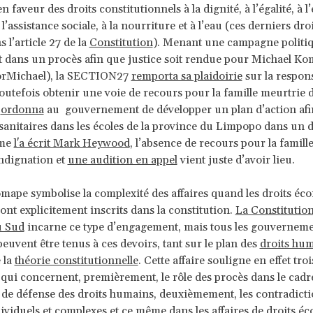
faveur des droits constitutionnels à la dignité, à l’égalité, à l
à l’assistance sociale, à la nourriture et à l’eau (ces derniers dro
s l’article 27 de la
Constitution
). Menant une campagne politiq
 dans un procès afin que justice soit rendue pour Michael K
orMichael), la SECTION27
remporta sa plaidoirie
sur la respons
 toutefois obtenir une voie de recours pour la famille meurtrie 
l
ordonna
au gouvernement de développer un plan d’action afi
 sanitaires dans les écoles de la province du Limpopo dans un dé
mme
l'a écrit Mark Heywood
, l’absence de recours pour la famill
indignation et
une audition en appel
vient juste d’avoir lieu.
omape symbolise la complexité des affaires quand les droits é
sont explicitement inscrits dans la constitution.
La Constitutio
u Sud
incarne ce type d’engagement, mais tous les gouverneme
peuvent être tenus à ces devoirs, tant sur le plan des
droits hu
 la
théorie constitutionnelle
. Cette affaire souligne en effet trois
 qui concernent, premièrement, le rôle des procès dans le cadr
e défense des droits humains, deuxièmement, les contradicti
ividuels et complexes et ce même dans les affaires de droits 