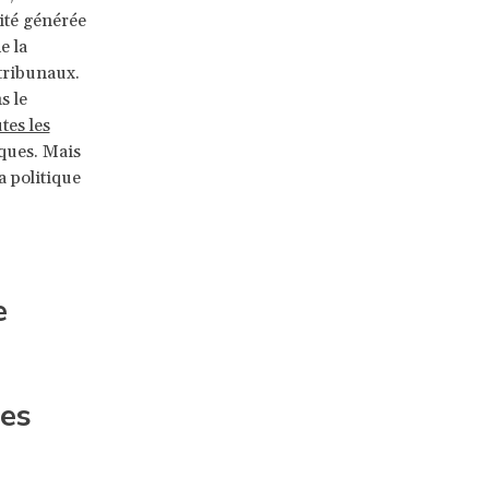
ité générée
e la
 tribunaux.
s le
tes les
iques. Mais
a politique
e
les