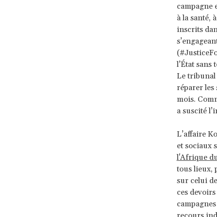
campagne en 
à la santé, 
inscrits dan
s’engageant
(#JusticeF
l’État sans
Le tribuna
réparer les
mois. Co
a suscité l’
L’affaire K
et sociaux 
l'Afrique d
tous lieux, 
sur celui de
ces devoirs
campagnes d
recours ind