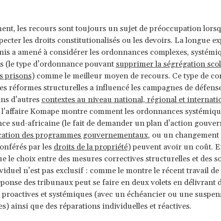
t, les recours sont toujours un sujet de préoccupation lorsqu’
specter les droits constitutionalisés ou les devoirs. La longue e
nis a amené à considérer les ordonnances complexes, systémiq
es (le type d’ordonnance pouvant
supprimer la ségrégation scol
s prisons
) comme le meilleur moyen de recours. Ce type de co
es réformes structurelles a influencé les campagnes de défense
ns d’autres
contextes au niveau national, régional et internati
 l’affaire Komape montre comment les ordonnances systémique
ce sud-africaine (le fait de demander un plan d’action gouve
cation des programmes gouvernementaux
, ou un changement 
conférés par les
droits de la propriété
) peuvent avoir un coût. En
e le choix entre des mesures correctives structurelles et des s
viduel n’est pas exclusif : comme le montre le récent travail de
réponse des tribunaux peut se faire en deux volets en délivrant 
 proactives et systémiques (avec un échéancier ou une suspen
) ainsi que des réparations individuelles et réactives.