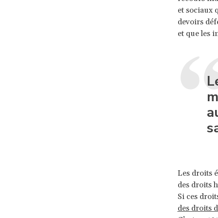
et sociaux q
devoirs déf
et que les 
L
m
a
s
Les droits 
des droits 
Si ces droi
des droits 