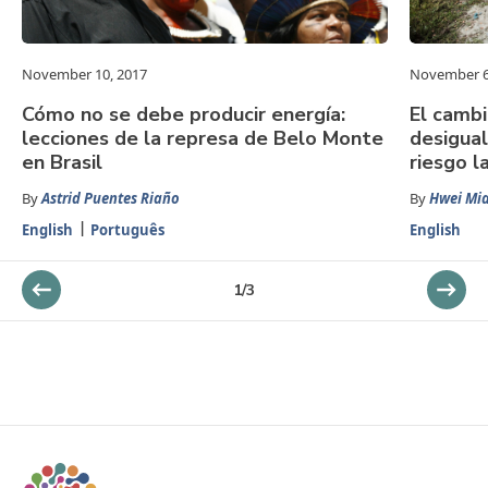
November 10, 2017
November 6
Cómo no se debe producir energía:
El cambi
lecciones de la represa de Belo Monte
desigua
en Brasil
riesgo l
By
Astrid Puentes Riaño
By
Hwei Mi
English
Português
English
1
/
3