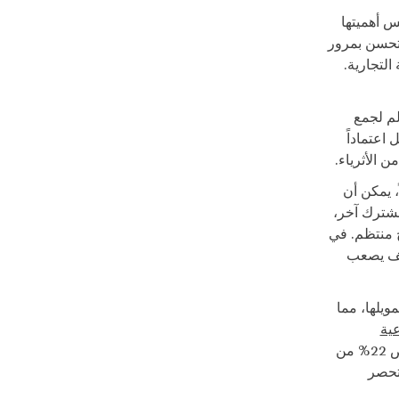
س أهميتها
يتحسن بمرور
التجارية.
لم لجمع
اعتماداً
 الأثرياء.
، يمكن أن
انح منتظم في المؤسسة في عام 2015 وفي عام 2016 يشترك 100 مشترك آخر،
ً من العام الماضي. إذن أغلق عام 2016 بوجود 180 مانح منتظم. في
مو المتضاعف يصعب
ويلها، مما
عية
يطالب جميع الشركات الهادفة للربح والتي يفوق ربحها حداً معيناً أن تخصص 22% من
 تحصر