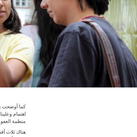
كما أوضحت
س
اهتمام وعلينا
منظمة العفو ا
هناك ثلاث أقس