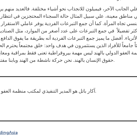
 علي الجانب الآخر، فيميلون للانجذاب نحو أشياء مختلفة. فالعديد منهم ير
في مناطق معينة، علي سبيل المثال حالة السجناء المحتجزين في انتظار 
نسي تجاه المرأة. كما أن جمع التبرعات الفردية يوفر عاملي الاستقرار وا
أكثر تفضيلاً في جمع التبرعات على عدد أصغر من الموارد، مثل الصناديق
لأثرياء. أفضل ما يميز جمع التبرعات الفردية أنه بطريقة ما يفوق الدافع ا
اً جامعاً للأفراد الذين يستثمرون في هدف واحد: خلق مجتمعاً يحترم الح
 العفو الدولي بالهند ليس مهمة بيروقراطية تعنى فقط بمراقبة ومعا
حقوق الإنسان بالهند. نحن حركة ناشطة من الهند وبابنا مفتوح للمشاركة.
آكار باتل هو المدير التنفيذي لمكتب منظمة العفو الدولية بالهند.
ding
Asia