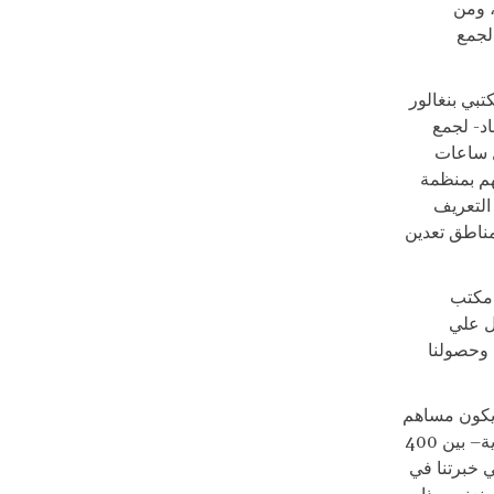
، ومن
 لجمع
بي بنغالور
اد- لجمع
ل ساعات
هم بمنظمة
دثة حوالي 15 دقيقة وتشمل التعريف
مناطق تعدين
 مكتب
مل علي
 وحصولنا
 يكون مساهم
بشكل منتظم. من يرد المشاركة، يملىء استمارة ببياناته البنكية ويختار القيمة الشهرية– بين 400
علي خبرتنا في