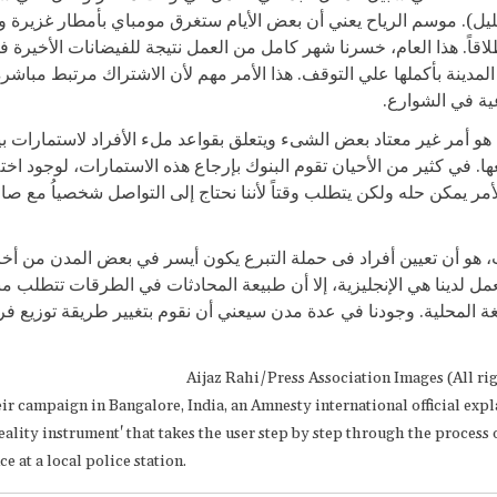
يل). موسم الرياح يعني أن بعض الأيام ستغرق مومباي بأمطار غزيرة ولا
لاقاً. هذا العام، خسرنا شهر كامل من العمل نتيجة للفيضانات الأخيرة 
لمدينة بأكملها علي التوقف. هذا الأمر مهم لأن الاشتراك مرتبط مباش
ية في الشوارع.
 هو أمر غير معتاد بعض الشىء ويتعلق بقواعد ملء الأفراد لاستمارات بيا
عها. في كثير من الأحيان تقوم البنوك بإرجاع هذه الاستمارات، لوجود اخ
الأمر يمكن حله ولكن يتطلب وقتاً لأننا نحتاج إلى التواصل شخصياُ مع ص
ث، هو أن تعيين أفراد فى حملة التبرع يكون أيسر في بعض المدن من أخر
مل لدينا هي الإنجليزية، إلا أن طبيعة المحادثات في الطرقات تتطلب من
غة المحلية. وجودنا في عدة مدن سيعني أن نقوم بتغيير طريقة توزيع ف
Aijaz Rahi/Press Association Images (All ri
eir campaign in Bangalore, India, an Amnesty international official expl
 reality instrument' that takes the user step by step through the process
ce at a local police station.