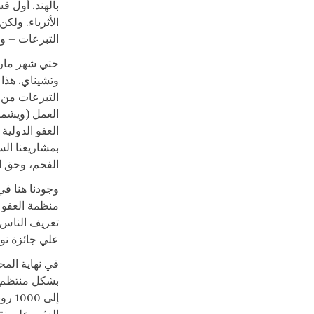
بالهند. أول 
الأثرياء. ولك
التبرعات – وه
حتي شهر مارس
وتشيناي. هذا 
التبرعات من 
العمل (ويشمل
بمشاريعنا الس
الفحم، وحق ا
وجودنا هنا ف
منظمة العفو ا
تعريف الناس 
علي جائزة نوب
في نهاية الم
إلى 