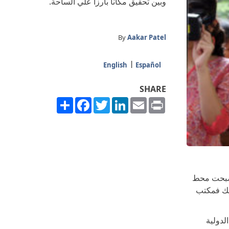
وبين تحقيق مكاناً بارزاً علي الساحة.
By
Aakar Patel
English
Español
SHARE
Share
Facebook
Twitter
LinkedIn
Email
Print
أصبحت محط
ذلك فمكتب
لدولية