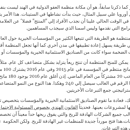
 كما ذكرنا سابقاً، هو أن مكانة منظمة العفو الدولية في الهند ليست بنف
وروبا علي سبيل المثال، حيث بدأت نشاطها في الستينات. هذا الأمر 
ي الوقت الحالي علينا أن نجذب الأفراد إلي "المنتج" فضلا ً عن العلامة 
برامج التي نقدمها وليس اسمنا الذي سيجذب المساهمين.
منتظمة هو الطريقة التي تتبعها الكثير من المؤسسات الخيرية حول العا
 طريقة يسهل إعادة تطبيقها في مدن أخري كما أنها تجعل المنظمة أقل 
الضخمة سواء كانت من الصناديق الاستئمانية الخيرية والمؤسسات أو من
د، يمكن للمنح المنتظمة أن تنتج ريعاً يتزايد بشكل متضاعف كل عام. مثلاً
يشترك 100 م
ولكن قد انسحب 20 مشتركا
عام 2017 هذا الرقم في الغالب سيصل إلي 240 وهكذا. هذا النوع من الن
راتيجتي جمع التبرعات الأخريتين.
، فعادة ما تقوم الصناديق الاستئمانية الخيرية والمؤسسات بتخصيص تم
 لمشروعات بعينها. فحديثاً
القانون الهندي بخصوص المسئولية الاجتما
عات،هذا فتح مورداً جديدة للمنظمات غير الهادفة للربح. ولكن الحكومة
ذه التبرعات.