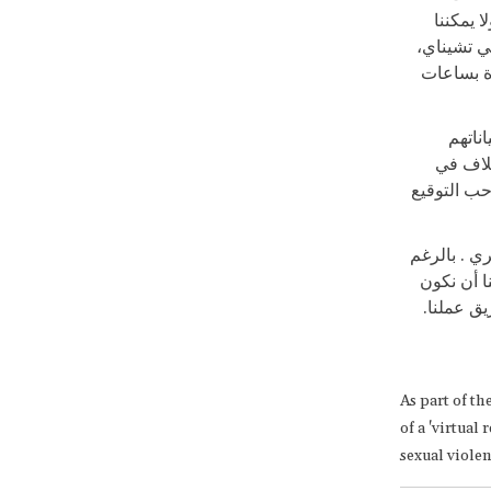
 يمكننا
في تشيناي،
رة بساعات
ناتهم
تلاف في
احب التوقيع
ي . بالرغم
ا أن نكون
ريق عملنا.
As part of th
of a 'virtual
sexual violen