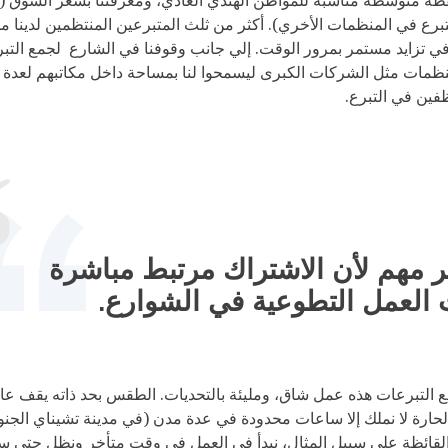
قطة متوسطة مناسبة للمواطن الهندي العادي، ومعرفتنا بسعر السوق (و
لتبرع في المنظمات الأخري). أكثر من ثلث المتبرعين المنتظمين لدينا م
في تزايد مستمر بمرور الوقت. إلي جانب وقوفنا في الشارع لجمع التب
نظمات مثل الشركات الكبرى ليسمحوا لنا بمساحة داخل مكاتبهم لعدة أي
فين في التبرع.
مر مهم لأن الاشتراك مرتبط مباشرة
العمل التطوعية في الشوارع.
 التبرعات هذه عمل شاق، ومليئة بالتحديات. الطقس بحد ذاته يقف عائقا
لحارة لا نملك إلا ساعات محدودة في عدة مدن (في مدينة تشيناي الجنوب
القائظة علي سبيل المثال، نبدأ في العمل في وقت متأخر ونظل حتي 