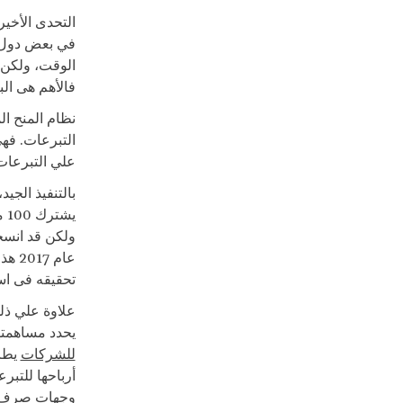
التحدى الأخير
في بعض دول أ
الوقت، ولكن ف
فالأهم هى ال
نظام المنح ال
التبرعات. فهي
علي التبرعات 
بالتنفيذ الجي
تحقيقه فى است
علاوة علي ذلك
يحدد مساهمتها
للشركات
أرباحها للتبر
وجهات صرف ه