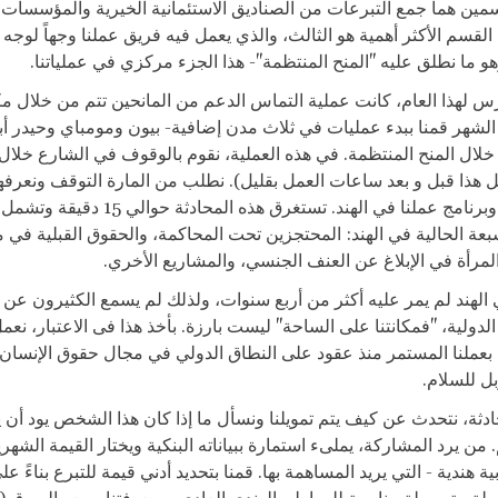
قسمين هما جمع التبرعات من الصناديق الاستئمانية الخيرية والمؤسسات
ن القسم الأكثر أهمية هو الثالث، والذي يعمل فيه فريق عملنا وجهاً لوجه
و ما نطلق عليه "المنح المنتظمة"- هذا الجزء مركزي في عملياتنا.
 لهذا العام، كانت عملية التماس الدعم من المانحين تتم من خلال مكت
الشهر قمنا ببدء عمليات في ثلاث مدن إضافية- بيون ومومباي وحيدر أب
خلال المنح المنتظمة. في هذه العملية، نقوم بالوقوف في الشارع خلا
 هذا قبل و بعد ساعات العمل بقليل). نطلب من المارة التوقف ونعرف
العفو الدولية وبرنامج عملنا في الهند. تستغرق هذه المحا
بعة الحالية في الهند: المحتجزين تحت المحاكمة، والحقوق القبلية في 
لمرأة في الإبلاغ عن العنف الجنسي، والمشاريع الأخري.
ي الهند لم يمر عليه أكثر من أربع سنوات، ولذلك لم يسمع الكثيرون عن
لدولية، "فمكانتنا على الساحة" ليست بارزة. بأخذ هذا فى الاعتبار، نع
بعملنا المستمر منذ عقود على النطاق الدولي في مجال حقوق الإنسان
ل للسلام.
حادثة، نتحدث عن كيف يتم تمويلنا ونسأل ما إذا كان هذا الشخص يود أن
1000 روبية هندية - التي يريد المساهمة بها. قمنا بتحديد أدني قيمة للتبرع بناءً 