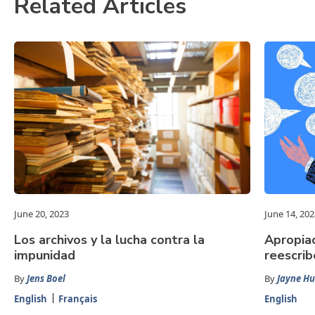
Related Articles
June 20, 2023
June 14, 202
Los archivos y la lucha contra la
Apropiac
impunidad
reescrib
By
Jens Boel
By
Jayne Hu
English
Français
English