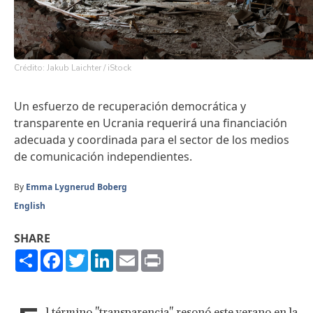
Crédito: Jakub Laichter / iStock
Un esfuerzo de recuperación democrática y
transparente en Ucrania requerirá una financiación
adecuada y coordinada para el sector de los medios
de comunicación independientes.
By
Emma Lygnerud Boberg
English
SHARE
Share
Facebook
Twitter
LinkedIn
Email
Print
l término "transparencia" resonó este verano en la