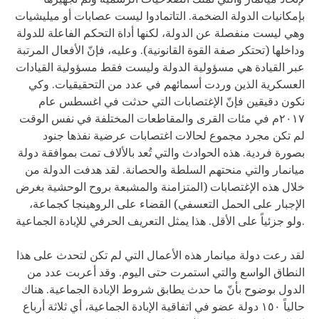
بإمكانيات الدولة الضخمة. التاتمادوا ليست عصابات أو ميليشيات
وهي ليست منفصلة عن الدولة، لكنها أداة التحكم الفاعلة للدولة
وداخلها (تحتكر صفة القوة القانونية). وعليه، فإنّ الأفعال المرتبة
عبر القيادة هي مسؤولية الدولة وليست فقط مسؤولية القيادات
العسكرية الذين وردت أسمائهم في عدد من التحقيقيات. وكي
نكون دقيقين فإنّ الإغتصابات التي حدثت في اغسطس عام
٢٠١٧م في مئات القرى والمقاطعات المختلفة في نفس الوقت
لم تكن مجرد مجموع لحالات اغتصابات عرضية نفذها جنود
بصورة فردية. هذه الحوادث والتي تُعد بالألاف تمت بموافقة دولة
ميانمار والتي منحتهم السلطة والحصانة. لقد هدفت الدولة من
خلال هذه الإغتصابات (المتزامنة والمشبعة بروح الوحشية بغرض
الإجبار على الحمل التعسفي) القضاء على الروهينجا كجماعة،
ولو جزئياً على الأقل. هذا يمثل التعريف الحرفي للإبادة الجماعية.
لقد رعت دولة ميانمار هذه الأعمال التي لم تكن لتحدث على هذا
النطاق الواسع والتي استمرت حتى اليوم. وقد أعربت عدد من
الدول بوضوح بأنّ ما حدث يطابق شروط الإبادة الجماعية. هناك
حالياً ١٥٠ دولة عضو في اتفاقية الإبادة الجماعية، أي ثلاثة أرباع