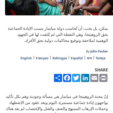
يمكن، بل يجب، أن تُحاسب دولة ميانمار بسبب الإبادة الجماعية
بحق الروهينجا، وهي النقطة التي لم يُلتفت لها في الجهود
الوهمية لملاحقة وتوقيع محاكمات دولية بحق الأفراد.
By
John Packer
English
Français
Rohingya
Español
বাংলা
Türkçe
SHARE
Share
Facebook
Twitter
LinkedIn
Email
Print
إنّ محنة الروهينجا في ميانمار هي مسألة وجودية وهم بكل تأكيد
يواجهون إبادة جماعية مستمرة. اليوم وبعد عقود من الإضطهاد
وحملات الإرهاب الممنهج والعنف والقتل والإغتصاب لم يعد هناك