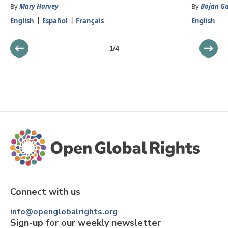
By
Mary Harvey
By
Bojan Ga
English
Español
Français
English
1
/
4
Connect with us
info@openglobalrights.org
Sign-up for our weekly newsletter