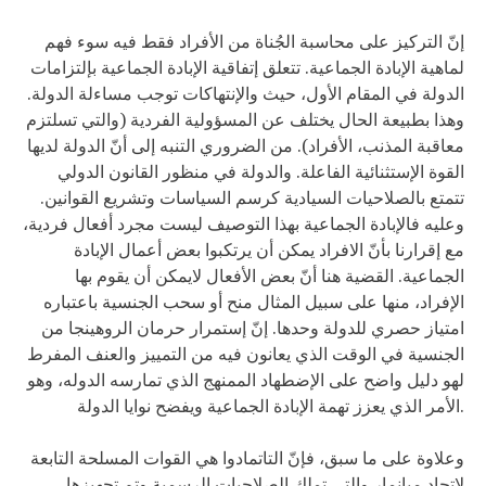
إنّ التركيز على محاسبة الجُناة من الأفراد فقط فيه سوء فهم
لماهية الإبادة الجماعية. تتعلق إتفاقية الإبادة الجماعية بإلتزامات
الدولة في المقام الأول، حيث والإنتهاكات توجب مساءلة الدولة.
وهذا بطبيعة الحال يختلف عن المسؤولية الفردية (والتي تسلتزم
معاقبة المذنب، الأفراد). من الضروري التنبه إلى أنّ الدولة لديها
القوة الإستثنائية الفاعلة. والدولة في منظور القانون الدولي
تتمتع بالصلاحيات السيادية كرسم السياسات وتشريع القوانين.
وعليه فالإبادة الجماعية بهذا التوصيف ليست مجرد أفعال فردية،
مع إقرارنا بأنّ الافراد يمكن أن يرتكبوا بعض أعمال الإبادة
الجماعية. القضية هنا أنّ بعض الأفعال لايمكن أن يقوم بها
الإفراد، منها على سبيل المثال منح أو سحب الجنسية باعتباره
امتياز حصري للدولة وحدها. إنّ إستمرار حرمان الروهينجا من
الجنسية في الوقت الذي يعانون فيه من التمييز والعنف المفرط
لهو دليل واضح على الإضطهاد الممنهج الذي تمارسه الدوله، وهو
الأمر الذي يعزز تهمة الإبادة الجماعية ويفضح نوايا الدولة.
وعلاوة على ما سبق، فإنّ التاتمادوا هي القوات المسلحة التابعة
لإتحاد ميانمار والتي تملك الصلاحيات الرسمية وتم تجهيزها