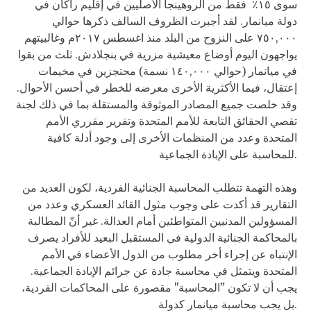
سوى ١٥٪ فقط من الروهينجا الأصليين في إقليم راكان في
دولة ميانمار. لقد أجبرت الظروف السالف ذكرها حوالي
٧٥٠,٠٠٠ على النزوح من البلد منذ اغسطس ٢٠١٧م وغالبيتهم
يواجهون اليوم أوضاع معيشية مزرية في بنجلادش. ثلث من بقوا
في ميانمار (حوالي ١٤٠,٠٠٠ نسمة) محتجزين في مخيمات
إعتقال، فيما الأكثرية الأخرى معرضه للخطر في أحسن الأحوال.
وقد خلصت جميع المصادر الموثوقة والمستقلة بما في ذلك لجنة
تقصي الحقائق التابعة للأمم المتحدة وتقرير مقرري الأمم
المتحدة وعدد من المنظمات الأخرى إلى وجود أدلة كافية
للمحاسبة على الإبادة الجماعية.
وهذه التهمة تتطلب المحاسبة الجنائية الفردية، لكون العديد من
التقارير قد أكدت على وجوب مثول القائد العسكري وعدد من
المسؤولين المدنيين المتواطئين أمام العدالة. غير أنّ المطالبة
بالمحاكمة الجنائية الدولية في المستقبل البعيد للأفراد يصرف
الإنتباه عن إجراء أخر مطلوب من الدول الأعضاء في الأمم
المتحدة ويتمثل في محاسبة جادة عن جرائم الإبادة الجماعية.
يجب أن لا تكون ”المحاسبة" مقصورة على المحاكمات الفردية،
بل يجب محاسبة ميانمار كدولة.