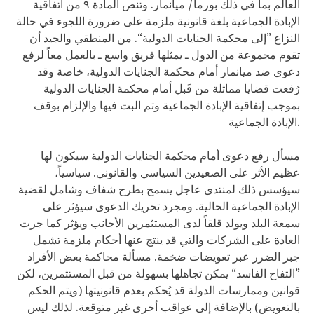
العالم بما في ذلك بورما/ ميانمار. وتنص المادة ٩ من اتفاقية
الإبادة الجماعية بلغة قانونية ملزمة على ضرورة اللجوء في حالة
النزاع ”إلى محكمة الجنايات الدولية“. من المنطقي والجيد أن
تقوم مجموعة من الدول ـ يمثلها فريق واسع ـ بالعمل معاً لرفع
دعوى ضد ميانمار أمام محكمة الجنايات الدولية، خاصة وقد
رُفعت قضايا مماثلة من قَبل أمام محكمة الجنايات الدولية
بموجب إتفاقية الإبادة الجماعية وتم البت فيها والإلزام بوقف
الإبادة الجماعية.
مسأل رفع دعوى أمام محكمة الجنايات الدولية سيكون لها
عظيم الأثر على الصعيدين السياسي والقانوني. سياسياً،
سيؤسس ذلك لمنتدى عاجل يسمح بطرح شفاف وشامل لقضية
الإبادة الجماعية الحالية. ومجرد تحريك الدعوى سيؤثر على
سمعة البلد ويولد قلقاً لدى المستثمرين الأجانب ويؤثر كما جرت
العادة على الشركات والتي قد ينتج عنها أحكام ملزمة تشمل
جبر الضرر عبر تعويضات ضخمة. مسألة محاكمة بعض الأفراد
”التفاح الفاسد“ يمكن تجاهلها بسهولة من قبل المستثمرين، لكن
قوانين وممارسات الدولة قد يُحكم بعدم قانونيتها (ويتم الحكم
بالتعويض) بالإضافة إلى عواقب أخرى غير متوقعة. لذلك ليس