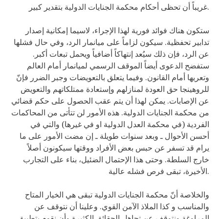
غريباً أن تحظى أحكام محكمة الجنايات الدولية بتقدير كبير.
ستكون هناك فوائد فورية لهذا الإجراء، لاسيما إمكانية إصدار
تدابير تحفظية. سيكون لزاماً على ميانمار الرد، وفي حال فشلها
عن الرد، فإن ذلك سيُعد إنتهاكاً أضافياً ويحمل تبعات أكبر.
ستفضح الدعوى أيضاً الموقف الرسمي لميانمار أمام العالم
وتعريها أمام القانون. وفيما يتعلق بالتعويضات وجبر الضرر فإنّ
للروهينجا حق العودة لمنازلهم وإستعادة ممتلكاتهم والتعويض
عن الإصابات. يمكن لهذا أن يتم عقب الحصول على حكم قضائي
من محكمة الجنايات الدولية. هذه الأمور لن تتأتى من المحاكمات
الفردية (في محكمة العدل الدولية او في غيرها) والتي في
أحسن الأحوال ـ وبعد سنوات طويلة ـ إن مضت الأمور على ما
يرام قد تسفر عن حبس بعض الأفراد ووقتها سيكونون أصلاً
خارج السلطة. وحتى هذا الإحتمال الضئيل، بناء على التجارب
الأخيرة، تبقى فرص فشله عالية.
والخلاصة أنّ محكمة الجنايات الدولية تبقى هي الخيار المتاح
والمناسب و كذا الملاذ الآمن القوي. وعلينا أن نتوقف عن
المراوغة ونتوقف عن تجاهل الحقائق الكثيرة وأن نقوم بتطبيق