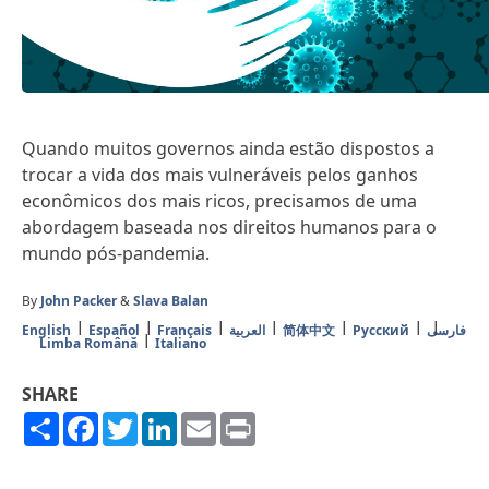
Quando muitos governos ainda estão dispostos a
trocar a vida dos mais vulneráveis pelos ganhos
econômicos dos mais ricos, precisamos de uma
abordagem baseada nos direitos humanos para o
mundo pós-pandemia.
By
John Packer
&
Slava Balan
English
Español
Français
العربية
简体中文
Русский
فارسی
Limba Română
Italiano
SHARE
Share
Facebook
Twitter
LinkedIn
Email
Print