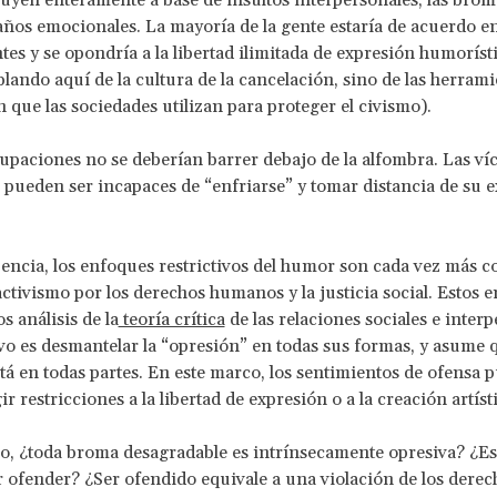
ruyen enteramente a base de insultos interpersonales, las bro
ños emocionales. La mayoría de la gente estaría de acuerdo e
tes y se opondría a la libertad ilimitada de expresión humoríst
lando aquí de la cultura de la cancelación, sino de las herrami
 que las sociedades utilizan para proteger el civismo).
upaciones no se deberían barrer debajo de la alfombra. Las ví
 pueden ser incapaces de “enfriarse” y tomar distancia de su 
ncia, los enfoques restrictivos del humor son cada vez más 
activismo por los derechos humanos y la justicia social. Estos 
s análisis de la
teoría crítica
de las relaciones sociales e interp
vo es desmantelar la “opresión” en todas sus formas, y asume q
tá en todas partes. En este marco, los sentimientos de ofensa 
gir restricciones a la libertad de expresión o a la creación artíst
o, ¿toda broma desagradable es intrínsecamente opresiva? ¿
 ofender? ¿Ser ofendido equivale a una violación de los derec