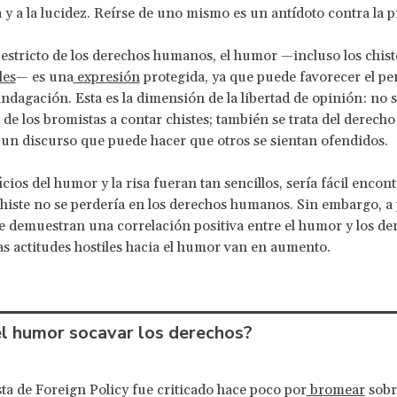
a y a la lucidez. Reírse de uno mismo es un antídoto contra la 
 estricto de los derechos humanos, el humor —incluso los chis
les
— es una
expresión
protegida, ya que puede favorecer el p
 indagación. Esta es la dimensión de la libertad de opinión: no s
 de los bromistas a contar chistes; también se trata del derecho
 un discurso que puede hacer que otros se sientan ofendidos.
icios del humor y la risa fueran tan sencillos, sería fácil encon
chiste no se perdería en los derechos humanos. Sin embargo, a 
 demuestran una correlación positiva entre el humor y los de
s actitudes hostiles hacia el humor van en aumento.
l humor socavar los derechos?
ta de Foreign Policy fue criticado hace poco por
bromear
sobr