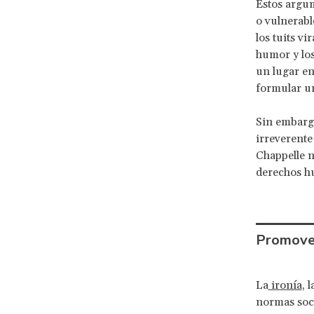
Estos argum
o vulnerabl
los tuits vi
humor y lo
un lugar en
formular un
Sin embargo
irreverente
Chappelle n
derechos h
Promover
La
ironía
, l
normas soci