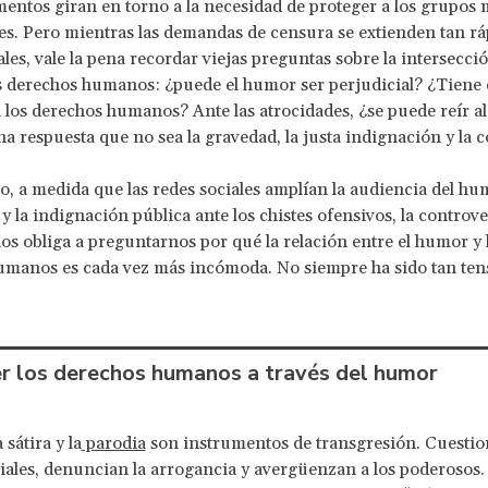
entos giran en torno a la necesidad de proteger a los grupos
es. Pero mientras las demandas de censura se extienden tan r
rales, vale la pena recordar viejas preguntas sobre la intersecció
s derechos humanos: ¿puede el humor ser perjudicial? ¿Tiene
 los derechos humanos? Ante las atrocidades, ¿se puede reír a
a respuesta que no sea la gravedad, la justa indignación y la
, a medida que las redes sociales amplían la audiencia del hu
 y la indignación pública ante los chistes ofensivos, la controve
os obliga a preguntarnos por qué la relación entre el humor y 
umanos es cada vez más incómoda. No siempre ha sido tan ten
 los derechos humanos a través del humor
a sátira y la
parodia
son instrumentos de transgresión. Cuestio
ales, denuncian la arrogancia y avergüenzan a los poderosos.