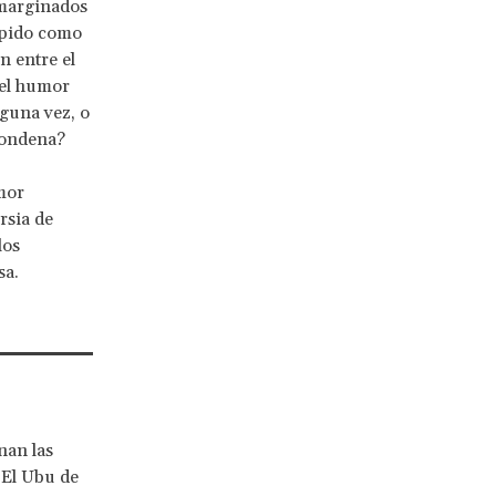
 marginados
ápido como
n entre el
 el humor
lguna vez, o
 condena?
mor
rsia de
los
sa.
nan las
 El Ubu de