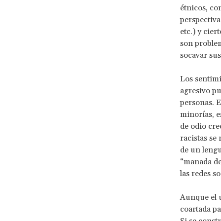
étnicos, co
perspectiva 
etc.) y cie
son problem
socavar sus
Los sentimi
agresivo pu
personas. 
minorías, e
de odio cre
racistas se
de un lengu
“manada de 
las redes so
Aunque el u
coartada par