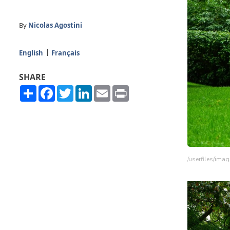
By
Nicolas Agostini
English
Français
SHARE
Share
Facebook
Twitter
LinkedIn
Email
Print
/userfiles/im