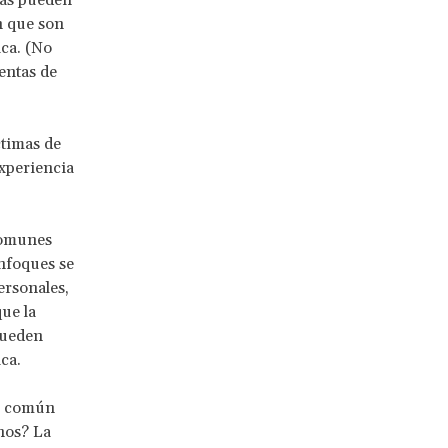
mas pueden
n que son
ica. (No
entas de
ctimas de
experiencia
comunes
enfoques se
ersonales,
ue la
pueden
ica.
Es común
hos? La