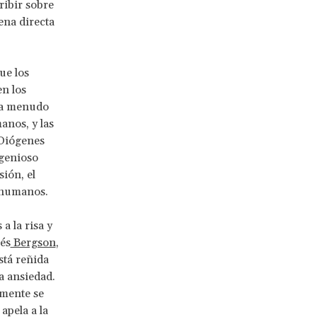
ibir sobre
ena directa
ue los
n los
a a menudo
anos, y las
 Diógenes
ngenioso
sión, el
s humanos.
a la risa y
cés
Bergson
,
stá reñida
la ansiedad.
lmente se
apela a la