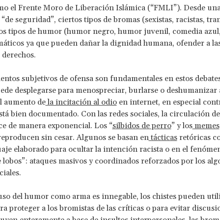
mo el Frente Moro de Liberación Islámica (“FMLI”). Desde un
“de seguridad”, ciertos tipos de bromas (sexistas, racistas, tra
rtos tipos de humor (humor negro, humor juvenil, comedia azul
áticos ya que pueden dañar la dignidad humana, ofender a la
 derechos.
entos subjetivos de ofensa son fundamentales en estos debate
ede desplegarse para menospreciar, burlarse o deshumanizar a
El aumento de
la incitación al odio
en internet, en especial contr
stá bien documentado. Con las redes sociales, la circulación de
ce de manera exponencial. Los “
silbidos de perro
” y los
memes
 reproducen sin cesar. Algunos se basan en
tácticas
retóricas c
aje elaborado para ocultar la intención racista o en el fenómen
lobos”: ataques masivos y coordinados reforzados por los alg
ciales.
so del humor como arma es innegable, los chistes pueden uti
a proteger a los bromistas de las críticas o para evitar discusi