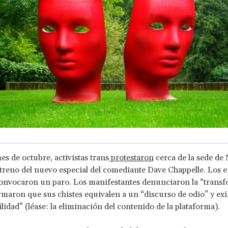
es de octubre, activistas trans
protestaron
cerca de la sede de N
streno del nuevo especial del comediante Dave Chappelle. Los 
convocaron un paro. Los manifestantes denunciaron la “transfo
rmaron que sus chistes equivalen a un “discurso de odio” y ex
lidad” (léase: la eliminación del contenido de la plataforma).