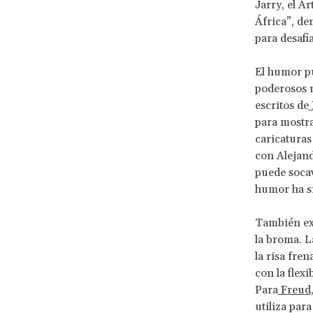
Jarry, el Ar
África”, de
para desafi
El humor pu
poderosos m
escritos de
para mostra
caricaturas
con Alejan
puede socav
humor ha si
También exis
la broma. La
la risa fre
con la flexi
Para
Freud
utiliza para