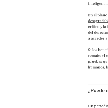
inteligenci
En el plano
desagradab
crítico y la
del derecho
a acceder a
Si los benef
remate: el 
pruebas que
humanos, la
¿Puede e
Un periodis