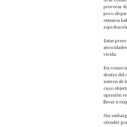
Si se const
provocar da
poco elegan
estamos hab
reprobación
Estas preoc
atrocidades
vivida.
En consecue
dentro del 
nutren de lo
cuyo objeti
opresión es
llevar a exi
Sin embarg
ofender por