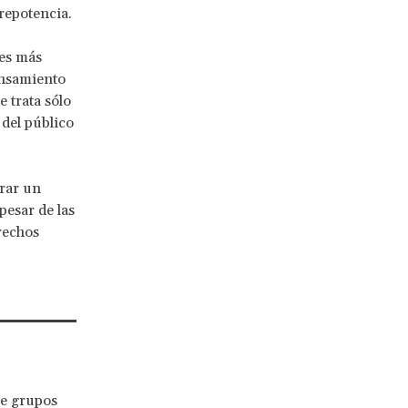
prepotencia.
tes más
ensamiento
e trata sólo
 del público
trar un
pesar de las
rechos
e grupos