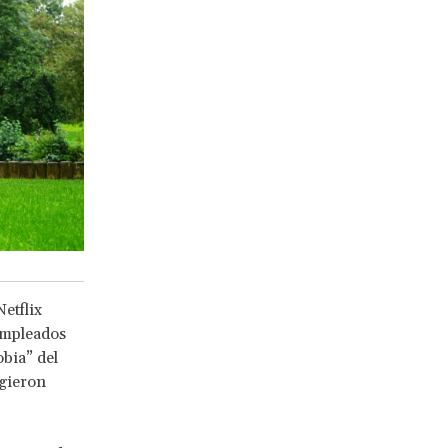
etflix
empleados
bia” del
igieron