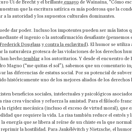
turo Ui de Brecht y el brillante
ensayo
de Wainaina, “Cómo escr
muestran que la escritura satírica es más poderosa que la cond
ar a la autoridad y los supuestos culturales dominantes.
ede dar poder. Incluso los impotentes pueden ser más listos q
ediante el ingenio o la autoafirmación desafiante (pensemos e
Frederick Douglass
y
contra la esclavitud
). El humor se utiliz
r la naturaleza grotesca de las violaciones de los derechos hum
 han hecho
temblar
a los autoritarios. Y desde el encuentro de
dro Magno (“me quitas el sol”), sabemos que un comentario i
ar las diferencias de estatus social. Por su potencial de subver
do históricamente uno de los mejores aliados de los derecho
ten beneficios sociales, intelectuales y psicológicos asociados 
 risa crea vínculos y refuerza la amistad. Para el filósofo fran
na la rigidez mecánica (incluso el exceso de virtud moral), que e
bilidad que requiere la vida. La risa también reduce el estrés y 
, la energía que se libera al reírse de un chiste es la que norma
 reprimir la hostilidad. Para Jankélévitch y Nietzsche, el humor 