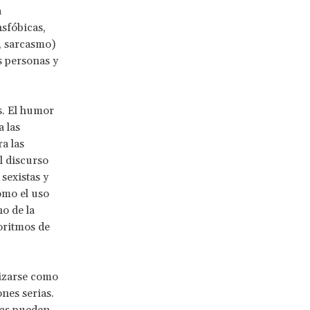
a
nsfóbicas,
, sarcasmo)
s personas y
s. El humor
 las
a las
l discurso
sexistas y
omo el uso
o de la
oritmos de
lizarse como
ones serias.