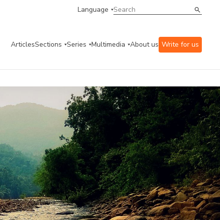
Language
Articles
Sections
Series
Multimedia
About us
Write for us