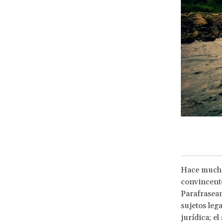
Hace mucho
convincente
Parafrasean
sujetos leg
jurídica; e