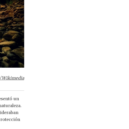
/Wikimedia
esentó un
naturaleza.
sideraban
protección