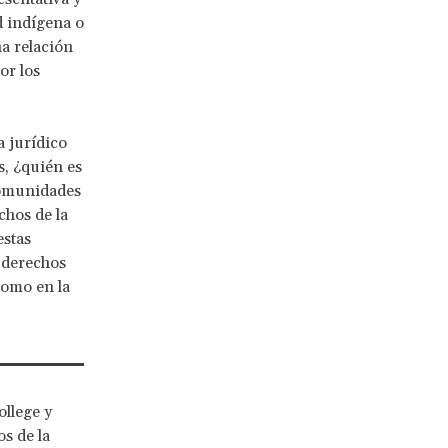
 indígena o
a relación
or los
a jurídico
s, ¿quién es
comunidades
chos de la
estas
 derechos
como en la
ollege y
s de la