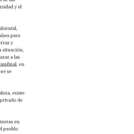
sidad y el
biental,
aíses para
rras y
a situación,
azar a las
implipal
, en
que se
leza, existe
 privado de
ineras en
el pueblo