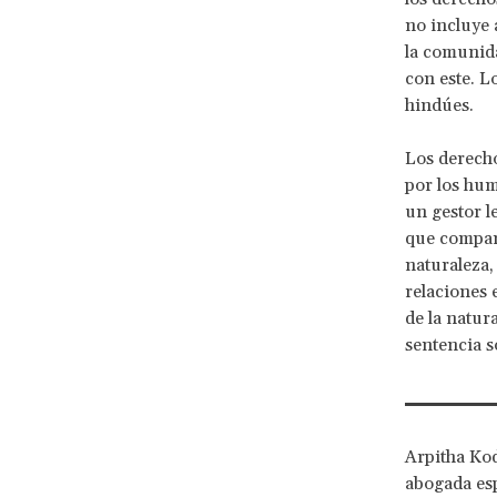
no incluye
la comunida
con este. L
hindúes.
Los derecho
por los hum
un gestor l
que compart
naturaleza,
relaciones 
de la natur
sentencia s
Arpitha Kod
abogada esp