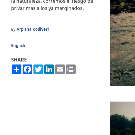
la naturaleza, corremos el riesgo de
privar más a los ya marginados.
By
Arpitha Kodiveri
English
SHARE
Share
Facebook
Twitter
LinkedIn
Email
Print