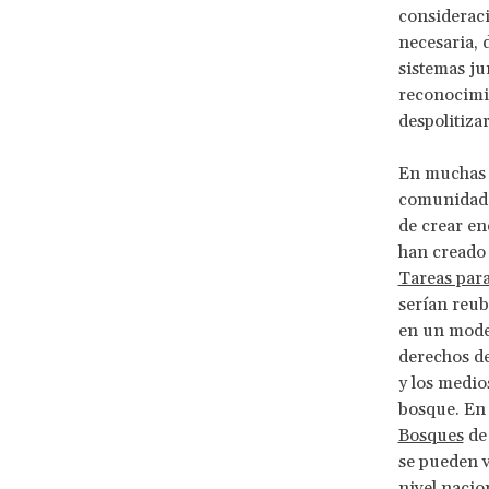
consideraci
necesaria, 
sistemas ju
reconocimie
despolitiza
En muchas p
comunidades
de crear en
han creado 
Tareas para
serían reub
en un model
derechos de
y los medio
bosque. En 
Bosques
de 
se pueden v
nivel nacio