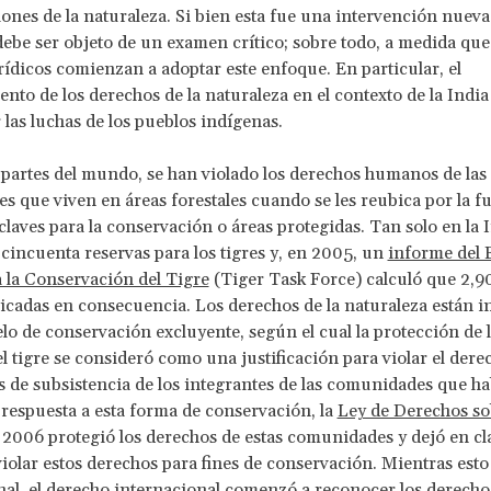
ones de la naturaleza. Si bien esta fue una intervención nueva
debe ser objeto de un examen crítico; sobre todo, a medida q
rídicos comienzan a adoptar este enfoque. En particular, el
nto de los derechos de la naturaleza en el contexto de la India
r las luchas de los pueblos indígenas.
artes del mundo, se han violado los derechos humanos de las
 que viven en áreas forestales cuando se les reubica por la fu
claves para la conservación o áreas protegidas. Tan solo en la I
cincuenta reservas para los tigres y, en 2005, un
informe del 
 la Conservación del Tigre
(Tiger Task Force) calculó que 2,9
icadas en consecuencia. Los derechos de la naturaleza están i
o de conservación excluyente, según el cual la protección de 
l tigre se consideró como una justificación para violar el derec
s de subsistencia de los integrantes de las comunidades que ha
respuesta a esta forma de conservación, la
Ley de Derechos so
2006 protegió los derechos de estas comunidades y dejó en cl
iolar estos derechos para fines de conservación. Mientras esto
nal, el derecho internacional comenzó a reconocer los derechos