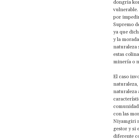
dongria ko
vulnerable.
por impedir
Supremo dec
ya que dich
y la morada 
naturaleza 
estas colina
minería o n
El caso inv
naturaleza,
naturaleza a
característ
comunidades
con las mon
Niyamgiri n
gestor y si
diferente c