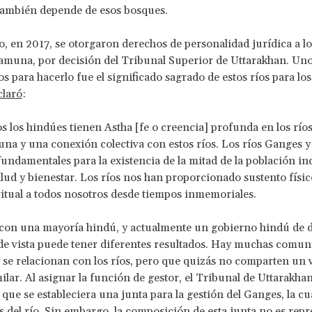
también depende de esos bosques.
o, en 2017, se otorgaron derechos de personalidad jurídica a lo
muna, por decisión del Tribunal Superior de Uttarakhan. Uno
 para hacerlo fue el significado sagrado de estos ríos para los
claró
:
s los hindúes tienen Astha [fe o creencia] profunda en los río
na y una conexión colectiva con estos ríos. Los ríos Ganges
fundamentales para la existencia de la mitad de la población in
alud y bienestar. Los ríos nos han proporcionado sustento físic
ritual a todos nosotros desde tiempos inmemoriales.
 con una mayoría hindú, y actualmente un gobierno hindú de 
de vista puede tener diferentes resultados. Hay muchas comu
se relacionan con los ríos, pero que quizás no comparten un 
ilar. Al asignar la función de gestor, el Tribunal de Uttarakha
ue se estableciera una junta para la gestión del Ganges, la cua
s del río. Sin embargo, la composición de esta junta no es repr