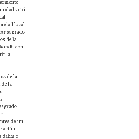
larmente
unidad votó
nal
nidad local,
gar sagrado
os de la
a kondh con
ir la
os de la
 de la
s
as
 sagrado
de
antes de un
elación
 dalits o