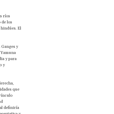
s ríos
 de los
 hindúes. El
s Ganges y
 y Yamuna
dia y para
o y
derecha,
nidades que
vínculo
nd
l definiría
esentativa y