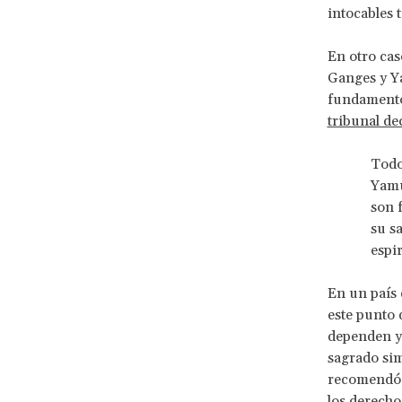
intocables 
En otro cas
Ganges y Ya
fundamentos
tribunal de
Todo
Yamu
son 
su s
espi
En un país
este punto 
dependen y 
sagrado sim
recomendó q
los derecho