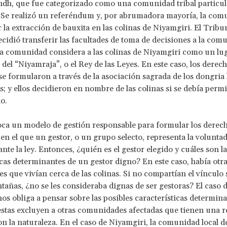
ndh, que fue categorizado como una comunidad tribal particu
 Se realizó un referéndum y, por abrumadora mayoría, la com
 la extracción de bauxita en las colinas de Niyamgiri. El Tribu
idió transferir las facultades de toma de decisiones a la comu
a comunidad considera a las colinas de Niyamgiri como un lu
del “Niyamraja”, o el Rey de las Leyes. En este caso, los derech
se formularon a través de la asociación sagrada de los dongri
s; y ellos decidieron en nombre de las colinas si se debía permit
o.
oca un modelo de gestión responsable para formular los derech
 en el que un gestor, o un grupo selecto, representa la voluntad
nte la ley. Entonces, ¿quién es el gestor elegido y cuáles son la
icas determinantes de un gestor digno? En este caso, había otr
 que vivían cerca de las colinas. Si no compartían el vínculo
tañas, ¿no se les consideraba dignas de ser gestoras? El caso 
os obliga a pensar sobre las posibles características determin
 estas excluyen a otras comunidades afectadas que tienen una r
on la naturaleza. En el caso de Niyamgiri, la comunidad local de