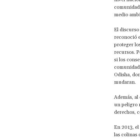
comunidades
medio ambi
El discurso
reconoció e
proteger lo
recursos. P
si los cons
comunidades
Odisha, don
mudaran.
Además, al 
un peligro 
derechos, c
En 2013, el
las colinas