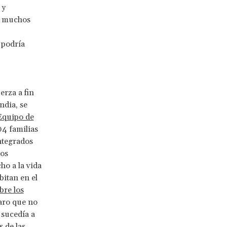
 y
ue muchos
 podría
erza a fin
ndia, se
Equipo de
04 familias
ntegrados
los
ho a la vida
bitan en el
bre los
aro que no
 sucedía a
 de las