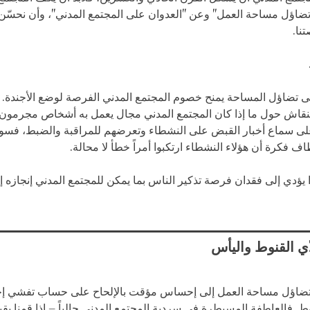
ضاؤل مساحة العمل" وعن "العدوان على المجتمع المدني"، وأن نحسّن 
نا.
لى تضاؤل المساحة يمنح خصوم المجتمع المدني الفرصة لوضع الأجندة. ف
بنقاش حول ما إذا كان المجتمع المدني مجال يعمل به أشخاص مجرمون أم
على سماع أخبار القبض على النشطاء وتعرضهم للمراقبة والضبط، ف
اف فكرة أن هؤلاء النشطاء ارتكبوا أمراً خطأ لا محالة.
ا يؤدي إلى فقدان فرصة تذكير الناس بما يمكن للمجتمع المدني إنجازه إذا
ي القنوط واليأس
تضاؤل مساحة العمل إلى إحساس مؤقت بالإلحاح على حساب تفشي إ
ط. فالعاطفة المسيطرة في سردية المجتمع المدني حالياً – إذا قمنا بقي