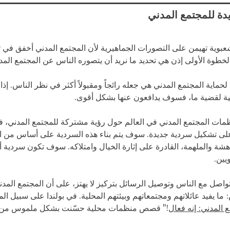
دة للمجتمع المدني
عبوية تهيمن على التصورات الجماهيرية لأن المجتمع المدني أخفق في 
 الخطوة الأولى إذن هي تحديد ما نريد أن يتصوره الناس عن المجتمع المد
ماية المجتمع المدني هي جعله رائجاً ومقبولاً أكثر في نظر الناس. إذا
 لقضية ما، فسوف يدافعون عنها بشكل أقوى.
ظمات المجتمع المدني في العالم حول رؤية مشتركة للمجتمع المدني،
 على تشكيل سردية جديدة. سوف يتم بناء هذه السردية على أساس من
دهشة والملهمة، القادرة على إثارة الخيال وامتلاكه. سوف تكون سردية 
يين.
واصل مع الناس وتوصيل الرسائل بتركيز لا يهتز، على أن المجتمع المدن
: ما يفيد عائلاتهم ومجتمعاتهم وبيئتهم المحلية. في بولندا على سبيل ال
 المدني: إنه فعال
!" قصص منظمات محلية حسّنت بشكل ملموس من ح