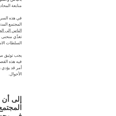
متابعة المحا
في هذه السرد
المجتمع المد
الناس إلى ا
تغذّي منحنى س
السلطات الاست
يجب توثيق موج
فيه هذه القصص
أمر قد يؤدي 
الأحوال.
إلى أن 
المجتمع