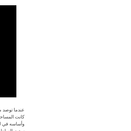
عندما توصد مس
كانت المساحات
وأساسه في لح