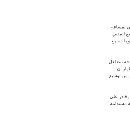
يئ لمسافة
مع المدني –
كومات، مع
احة تتضاءل
هار أن
د من توسيع
 قادر على
ة مستدامة