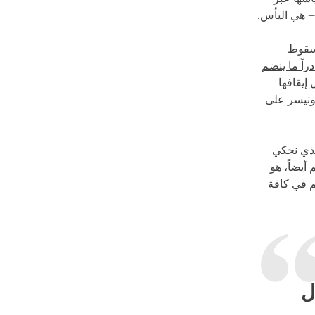
– هي اليأس.
وسقوط
دراً ما ينضم
إيقافها
 وتيسر على
الذي نحكي
أيضاً، هو
م في كافة
ل