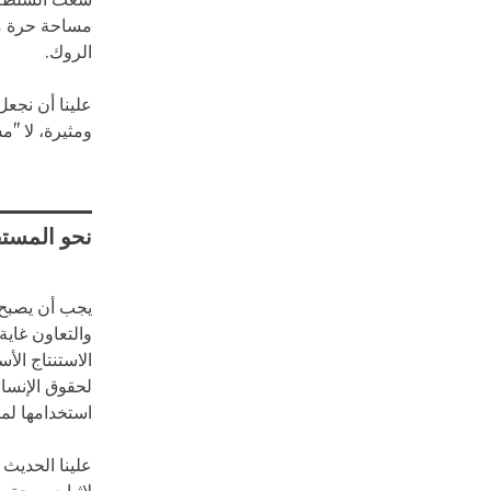
سعت السلطة إ
مساحة حرة م
الروك.
علينا أن نجع
ومثيرة، لا "م
نحو المستق
يجب أن يصبح 
والتعاون غاية
الاستنتاج الأ
لحقوق الإنسا
استخدامها لمن
علينا الحديث 