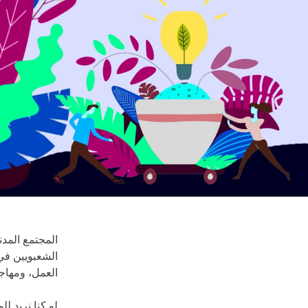
المجتمع المد
الشعبويين في
العمل، ومهاج
لو كنا نريد ل