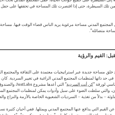
لى السيطرة على جميع جوانب الحياة، عمل المجتمع المدني تحت الأر
ن تلك السيطرة، حتى إذا اقتصرت تلك المساحة في تحققها على حفل
ل المجتمع المدني مساحة مرغوبة يريد الناس قضاء الوقت فيها. مساحة
ساحة متضائلة".
بل: القيم والرؤية
خلق مساحة جديدة عبر استراتيجيات معتمدة على الثقافة والمجتمع ال
 في حد ذاتها لمنظمات المجتمع المدني الراغبة في تغيير السردية. كان ه
ساسي لورقة "
كن أنت السردية
" التي أعدها مشروع
JustLabs
والصندوق
ن، والتي سلطت الضوء على سبل وأدوات يمكن لمنظمات المجتمع الم
اوئة – بدلاً من تغذية – السرديات الشعبوية الخاصة بالأزمة والنزاع وال
عن القيم التي يدافع عنها المجتمع المدني ويمثلها. ففي أحيان كثيرة ن