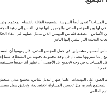
الجميع.
المساحة" تغذي أيضاً السردية الشعبوية القائلة بانقسام المجتمع، وته
ي لها بين المجتمع المدني والجمهور. إنها تؤدي بالناس إلى رؤية المجت
من الأساس – بصفته فئة من المهنيين الذين يتمثل عملهم في انتقاد الح
ات المحلية التي ينتمي إليها الناس.
لناس أنفسهم مشمولين في عمل المجتمع المدني، فلن يفهموا أن المس
ع، إنما سيرونها تتضاءل في وجه مجموعة نخبوية من النشطاء. علينا إظ
فل المساحات في وجه
الجميع
. بل الأفضل، أن نظهر أننا جميعاً سنستفي
تمعية.
ط الضوء على التهديدات، علينا
إظهار البديل للناس
: مجتمع مدني منتعش
ة للمجتمع بأسره، مثل تحسين المساواة الاقتصادية، وتحقيق سبل معيش
تمع العالمي.