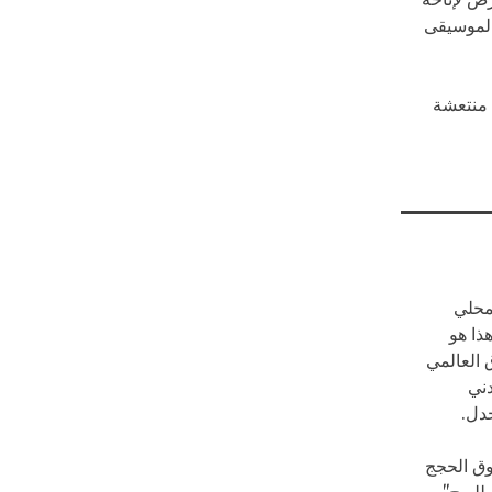
ض لإتاحة
 لموسيقى
 منتعشة
محلي
ذا هو
 العالمي
دني
جدل.
سوق الحجج