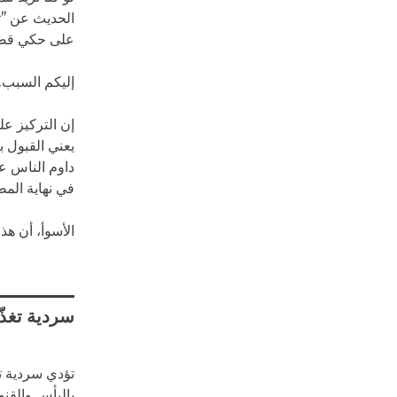
الحديث عن "ت
على حكي قصت
إليكم السبب.
إن التركيز ع
يعني القبول 
داوم الناس 
في نهاية المط
الأسوأ، أن هذ
سردية تغذّ
تؤدي سردية 
باليأس والقنو