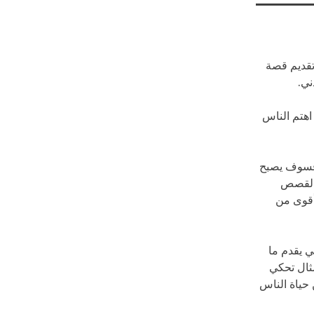
تقديم قصة
ني.
 اهتم الناس
 فسوف يصبح
 القصص
أقوى من
ي يقدم ما
مثال تحكي
ياة الناس