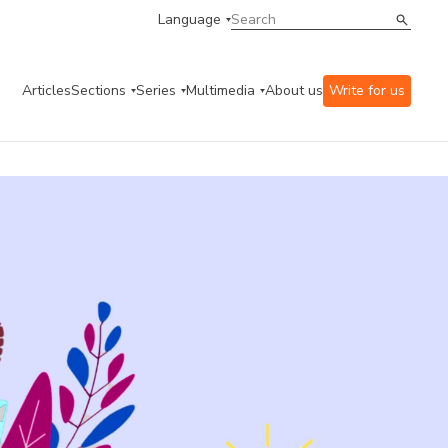
Language
Articles
Sections
Series
Multimedia
About us
Write for us