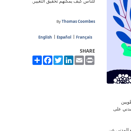
للناس كيف يمكنهم تحقيق التغيير.
By
Thomas Coombes
English
Español
Français
SHARE
Share
Facebook
Twitter
LinkedIn
Email
Print
ويين
مدني على
ع المدني عن