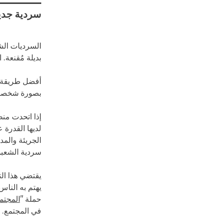
سردية جدي
السرديات الش
بديلة مُقنعة.
أفضل طريقة لح
بصورة شخصية
إذا اتحدت من
لديها القدرة
الجريئة والم
سردية الشعبو
يقتضي هذا الت
يهتم به الناس
حملة "
المجتمع
في المجتمع.