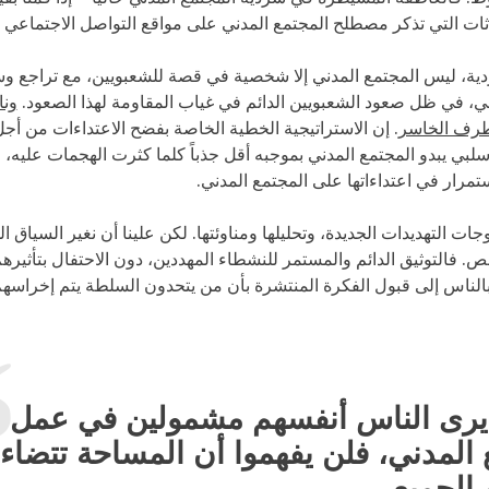
دثات التي تذكر مصطلح المجتمع المدني على مواقع التواصل الاجتماعي 
ية، ليس المجتمع المدني إلا شخصية في قصة للشعبويين، مع تراجع 
ني، في ظل صعود الشعبويين الدائم في غياب المقاومة لهذا الصعود.
ونا
لطرف الخاسر
. إن الاستراتيجية الخطية الخاصة بفضح الاعتداءات من أجل 
لبي يبدو المجتمع المدني بموجبه أقل جذباً كلما كثرت الهجمات عليه،
مرار في اعتداءاتها على المجتمع المدني.
ات التهديدات الجديدة، وتحليلها ومناوئتها. لكن علينا أن نغير السياق 
. فالتوثيق الدائم والمستمر للنشطاء المهددين، دون الاحتفال بتأثيرهم 
بالناس إلى قبول الفكرة المنتشرة بأن من يتحدون السلطة يتم إخراسه
يرى الناس أنفسهم مشمولين في عمل
 المدني، فلن يفهموا أن المساحة تتضاء