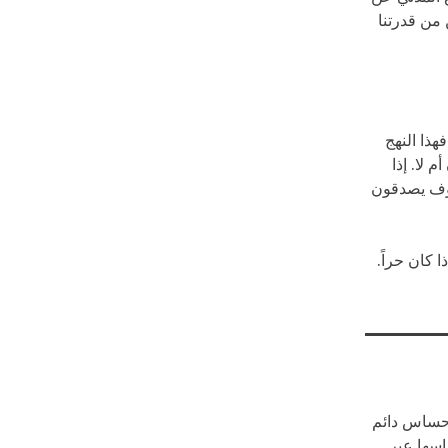
من قدرتنا
هذا النهج
 لا. إذا
سوف يصدقون
 كان حراً.
حساس دائم
اسها عبر