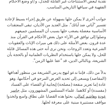
نقدية لبعض الاستنتاجات غير القابلة للجدل، و/أو وضع الأحكام
الفقهية في سياقها التاريخي المناسب.
جوانب أخرى لا يمكن حلها بسهولة عن طريق إجراء بسيط لإعادة
تفسير "آياتي ضد آياتك". مثل العديد من الأديان، تبقى المعتقدات
الأساسية معضلة يصعب حلها بسبب أن المسلمين جميعهم
وصلوا إلى توافق في الآراء حول بعض الأحكام في القرآن منذ
عدة قرون. بعض الأمثلة على ذلك هي ميراث الإناث والعقوبات
الشرعية وتعدد الزوجات. ونحن نرى أنه حتى هذه المسائل قابلة
للحل، ولا يمكن حلها باستخدام النظريات العلمانية أو بالحجة بأن
الشريعة، وبالتالي الدين، قد "عفا عليها الزمن".
بدلاً من ذلك، فإننا ندعو لنهج يدرس الشريعة من منظور أهدافها
(المقاصد) ويسعى إلى تحديد الغرض المرجو في أحكامها، وهو
عادة إما تعزيز منفعة (مصلحة) إيجابية أو القضاء على الفساد
(مفسدة) أو كلاهما. علماء المسلمين المشهورون، مثل
جاسر
عودة
و
هاشم كمالي
، بحثوا هذه القضايا على نطاق واسع واتخذوا
مواقف مستنيرة مبنية على معرفة لحلها.