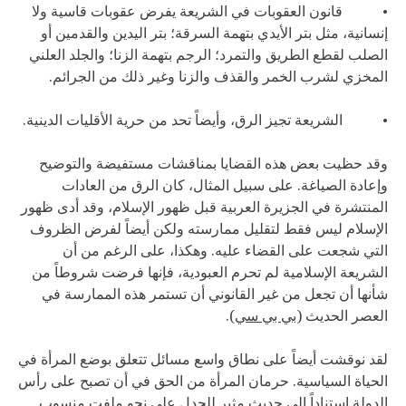
• قانون العقوبات في الشريعة يفرض عقوبات قاسية ولا
إنسانية، مثل بتر الأيدي بتهمة السرقة؛ بتر اليدين والقدمين أو
الصلب لقطع الطريق والتمرد؛ الرجم بتهمة الزنا؛ والجلد العلني
المخزي لشرب الخمر والقذف والزنا وغير ذلك من الجرائم.
• الشريعة تجيز الرق، وأيضاً تحد من حرية الأقليات الدينية.
وقد حظيت بعض هذه القضايا بمناقشات مستفيضة والتوضيح
وإعادة الصياغة. على سبيل المثال، كان الرق من العادات
المنتشرة في الجزيرة العربية قبل ظهور الإسلام، وقد أدى ظهور
الإسلام ليس فقط لتقليل ممارسته ولكن أيضاً لفرض الظروف
التي شجعت على القضاء عليه. وهكذا، على الرغم من أن
الشريعة الإسلامية لم تحرم العبودية، فإنها فرضت شروطاً من
شأنها أن تجعل من غير القانوني أن تستمر هذه الممارسة في
العصر الحديث (
بي بي سي
).
لقد نوقشت أيضاً على نطاق واسع مسائل تتعلق بوضع المرأة في
الحياة السياسية. حرمان المرأة من الحق في أن تصبح على رأس
الدولة استناداً إلى حديث مثير للجدل على نحو ملفت منسوب