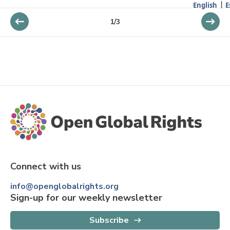
English
E
1
/
3
Connect with us
info@openglobalrights.org
Sign-up for our weekly newsletter
Subscribe