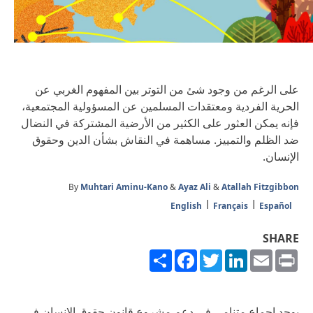
على الرغم من وجود شئ من التوتر بين المفهوم الغربي عن
الحرية الفردية ومعتقدات المسلمين عن المسؤولية المجتمعية،
فإنه يمكن العثور على الكثير من الأرضية المشتركة في النضال
ضد الظلم والتمييز. مساهمة في النقاش بشأن الدين وحقوق
الإنسان.
By
Muhtari Aminu-Kano
&
Ayaz Ali
&
Atallah Fitzgibbon
English
Français
Español
SHARE
Share
Facebook
Twitter
LinkedIn
Email
Print
يوجد إجماع متنامي في دعم مشروع قانون حقوق الإنسان في