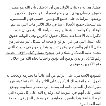
عملياً، هذا له دلالتان. الأولى هي أن الاعتقاد بأن الله هو مصدر
حقوق الإنسان يؤدي إلى وضع تصورات عن حقوق الآخرين
بوصفها التزامات على جميع المؤمنين. حسب فهم المسلمين،
يتم تسجيل جميع الأفعال (بما في ذلك الالتزامات التي لم يتم
الوفاء بها) والمحاسبة عليها يوم القيامة. الثانية هي أن هذه
الالتزامات الاجتماعية تشكل حقوق الآخرين وفي النهاية حقوق
الله علينا، التي هي في الواقع واضحة لنا بشكل غير مباشر من
خلال الخلق والمجتمع. يظهر تفسير هذا بوضوح في حديث النبي
محمد عليه الصلاة والسلام في
صحيح مسلم كتاب 032، الحديث
رقم 6232
، والذي يوضح أننا نؤدي واجباتنا تجاه الله من خلال
منح الآخرين حقوقهم.
النموذج الإسلامي، على الرغم من أنه غالباً ما تحترمه وتعجب به
الدول العلمانية وذلك لتركيزه على الالتزامات الاجتماعية، فهو
مثير للجدل للسبب ذاته، أنه يستند إلى مصادر سماوية، ووضع
البشر على أنهم في عبودية لله، وقدرة الله على كل شيء التي
تلزم الطاعة. هذا يناقض المفاهيم الغربية عن الحق في الحرية
المطلقة للفرد.