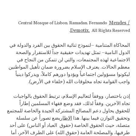
Mendes /
Central Mosque of Lisbon. Ramadan. Fernando
Demotix.
All Rights Reserved.
المحاكاة المتنامية –لنموذج ثنائية الحقوق بين الفرد والدولة في
الدول النامية– تمثل تهديدات حقيقية جداً للاستقرار والصحة
الاجتماعية لهذه المجتمعات، والتي لن تتمكن من النجاح في
معظم الحالات. يعترف الإسلام بضرورة ضمان تأهيل المواطنين
ليكونوا مسؤولين اجتماعياً ويؤدوا دورهم كاملاً، ويدركوا دينياً
واجب القوامة تجاه مخلوقات الله (خلفاء في الأرض).
إذن باختصار، ووفقاً لتعاليم الإسلام، ترتبط الحقوق بالواجبات
تجاه الآخرين. وفقاً لذلك، فقد وضع فقهاء المسلمين إطاراً
للحقوق يحاول دعم المصالح المشتركة الجيدة والخاصة للمجتمع
وتحقيق التوازن فيما بينها. هذا
الإطار
يضع تصوراً عن سلسلة
متصلة، حيث الحقوق الخاصة (حقوق العباد أو الناس) على أحد
طرفيها، والمصلحة العامة (حقوق الله) على الطرف الآخر، أما