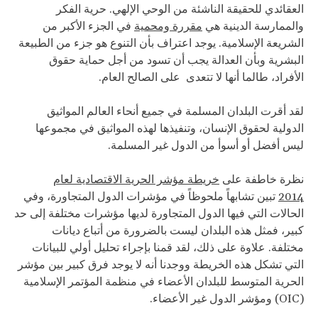
العقائدي للحقيقة الناشئة من الوحي الإلهي. حرية الفكر
والممارسة الدينية هي
مقررة ومحمية
في الجزء الأكبر من
الشريعة الإسلامية. يوجد اعتراف بأن التنوع هو جزء من الطبيعة
البشرية وبأن العدالة يجب أن تسود من أجل حماية حقوق
الأفراد، طالما أنها لا تتعدى على الصالح العام.
لقد أقرت البلدان المسلمة في جميع أنحاء العالم المواثيق
الدولية لحقوق الإنسان، وتنفيذها لهذه المواثيق في مجموعها
ليس أفضل أو أسوأ من الدول غير المسلمة.
نظرة خاطفة على
خريطة مؤشر الحرية الاقتصادية لعام
2014
تبين تشابهاً ملحوظاً في مؤشرات الدول المتجاورة، وفي
الحالات التي فيها الدول المتجاورة لديها مؤشرات مختلفة إلى حد
كبير، فمثل هذه البلدان ليست بالضرورة من أتباع ديانات
مختلفة. علاوة على ذلك، لقد قمنا بإجراء تحليل أولي للبيانات
التي تشكل هذه الخريطة ووجدنا أنه لا يوجد فرق كبير بين مؤشر
الحرية المتوسط ​​للبلدان الأعضاء في منظمة المؤتمر الإسلامية
(OIC) ومؤشر الدول غير الأعضاء.