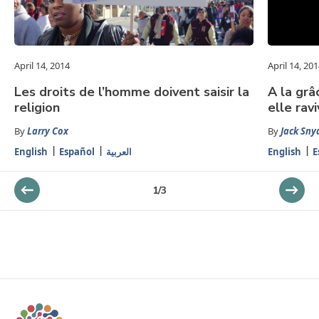
April 14, 2014
April 14, 20
Les droits de l’homme doivent saisir la
A la grâ
religion
elle rav
By
Larry Cox
By
Jack Sny
English
Español
العربية
English
E
1
/
3