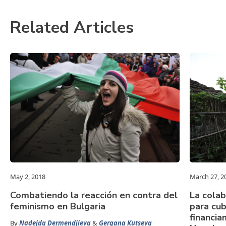
Related Articles
May 2, 2018
March 27, 2
Combatiendo la reacción en contra del
La cola
feminismo en Bulgaria
para cub
financia
By
Nadejda Dermendjieva
&
Gergana Kutseva