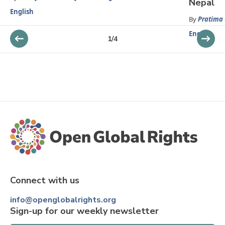
Nepal
English
By
Pratima
English
1
/
4
Connect with us
info@openglobalrights.org
Sign-up for our weekly newsletter