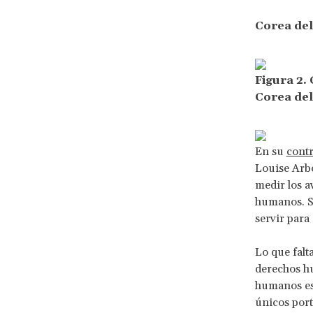
Corea del
Figura 2.
Corea del
En su
contr
Louise Arbo
medir los a
humanos. Su
servir para
Lo que falt
derechos hu
humanos es 
únicos por