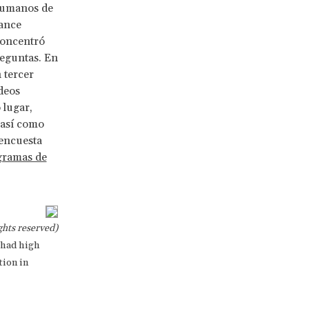
humanos de
vance
 concentró
eguntas. En
 tercer
deos
 lugar,
 así como
 encuesta
gramas de
ghts reserved)
 had high
tion in