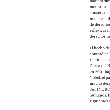
manera sufi
menor orien
consenso e
notables di
de derechos
reflexivas 
derechos h
El hecho de
contradice 
reminiscenc
Corea del N
en 2001 baj
Nobel, el 
mucho desp
Sur (NHRCK,
humanos, la
siguientes 