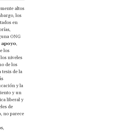
emente altos
bargo, los
stados en
rías,
alguna ONG
e
apoyo
,
e los
los niveles
o de los
tesis de la
ás
ucación y la
iento y un
a liberal y
les de
, no parece
s,