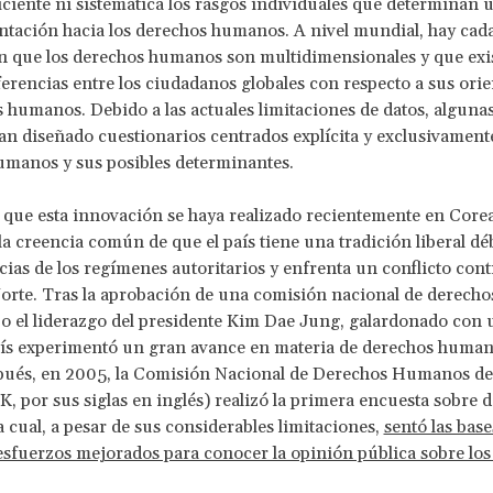
ciente ni sistemática los rasgos individuales que determinan
tación hacia los derechos humanos. A nivel mundial, hay cad
n que los derechos humanos son multidimensionales y que exi
ferencias entre los ciudadanos globales con respecto a sus ori
 humanos. Debido a las actuales limitaciones de datos, alguna
han diseñado cuestionarios centrados explícita y exclusivament
umanos y sus posibles determinantes.
 que esta innovación se haya realizado recientemente en Corea
la creencia común de que el país tiene una tradición liberal dé
ias de los regímenes autoritarios y enfrenta un conflicto con
orte. Tras la aprobación de una comisión nacional de derech
o el liderazgo del presidente Kim Dae Jung, galardonado con
país experimentó un gran avance en materia de derechos human
ués, en 2005, la Comisión Nacional de Derechos Humanos de
 por sus siglas en inglés) realizó la primera encuesta sobre 
 cual, a pesar de sus considerables limitaciones,
sentó las base
esfuerzos mejorados para conocer la opinión pública sobre los