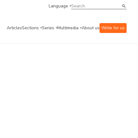
Language
Articles
Sections
Series
Multimedia
About us
Write for us