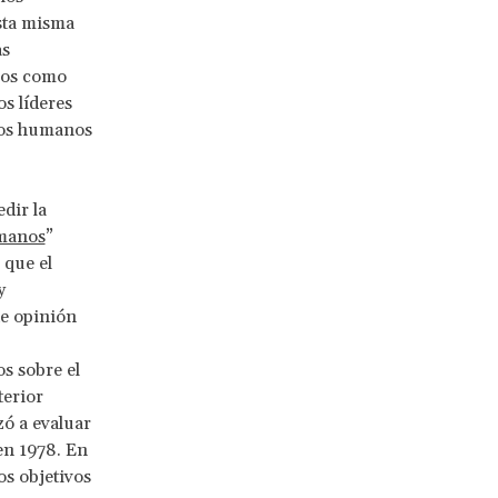
esta misma
as
nos como
os líderes
chos humanos
dir la
umanos
”
 que el
y
de opinión
s sobre el
terior
zó a evaluar
en 1978. En
os objetivos