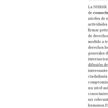
La NHRSK de
de
conoci
niveles de
actividades
firmar pet
de derechos
medido a tra
derechos hu
generales d
internacion
difusión d
interesante
ciudadanía
compromiso 
un nivel má
conocimient
ser relevan
humanos.Fi