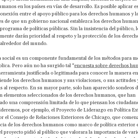
manos en los países en vías de desarrollo. Es posible aplicar 
 conexión entre el apoyo público para los derechos humanos y l
es de que un gobierno nacional establezca los derechos huma
programa de políticas públicas. Sin la insistencia del público, l
amente darán prioridad al respeto y la protección de los dere
y alrededor del mundo.
 social es un componente fundamental de los métodos para me
lica. Pero aún no ha surgido tal “
encuesta sobre derechos h
rramienta justificada o legitimada para conocer la manera en
iende los derechos humanos y sus violaciones, o sus actitudes 
s al respecto. En su mayor parte, solo han aparecido sondeos 
n elementos seleccionados de los derechos humanos, que han
do una comprensión limitada de lo que piensan los ciudadano
deremos, por ejemplo, el Proyecto de Liderazgo en Política Ex
or el Consejo de Relaciones Exteriores de Chicago, que comen
cia de los derechos humanos como marco de política exterior 
 el proyecto pidió al público que valorara la importancia de vari