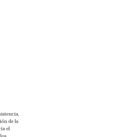
istencia,
ión de la
ia el
los