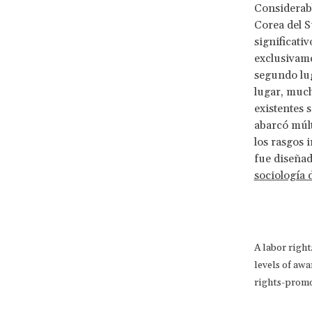
Considerab
Corea del S
significati
exclusivam
segundo lug
lugar, much
existentes 
abarcó múlt
los rasgos 
fue diseña
sociología 
A labor righ
levels of awa
rights-promo