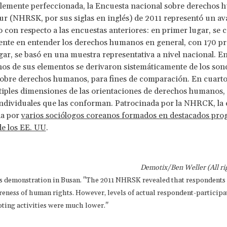
lemente perfeccionada, la Encuesta nacional sobre derechos 
ur (NHRSK, por sus siglas en inglés) de 2011 representó un a
vo con respecto a las encuestas anteriores: en primer lugar, se
ente en entender los derechos humanos en general, con 170 pr
ar, se basó en una muestra representativa a nivel nacional. En
os de sus elementos se derivaron sistemáticamente de los son
sobre derechos humanos, para fines de comparación. En cuarto
iples dimensiones de las orientaciones de derechos humanos,
individuales que las conforman. Patrocinada por la NHRCK, la
da por
varios sociólogos coreanos formados en destacados pro
de los EE. UU
.
Demotix/Ben Weller (All ri
ts demonstration in Busan. "The 2011 NHRSK revealed that respondents
reness of human rights. However, levels of actual respondent-participa
ting activities were much lower."