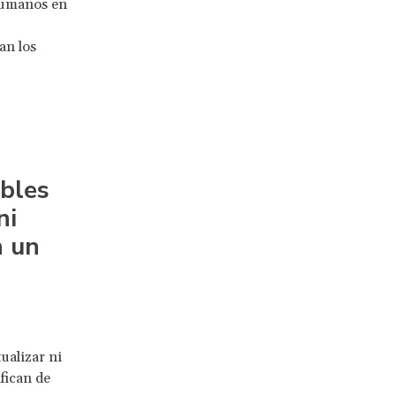
 humanos en
an los
ibles
ni
n un
ualizar ni
fican de