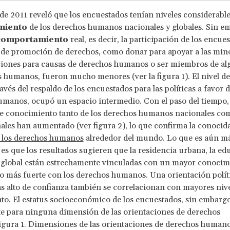
 2011 reveló que los encuestados tenían niveles considerabl
miento
de los derechos humanos nacionales y globales. Sin em
comportamiento
real, es decir, la participación de los encue
 de promoción de derechos, como donar para apoyar a las mino
iciones para causas de derechos humanos o ser miembros de 
 humanos, fueron mucho menores (ver la figura 1). El nivel d
vés del respaldo de los encuestados para las políticas a favor d
manos, ocupó un espacio intermedio. Con el paso del tiempo, 
e conocimiento tanto de los derechos humanos nacionales com
ales han aumentado (ver figura 2), lo que confirma la conocida 
e los derechos humanos
alrededor del mundo. Lo que es aún m
 es que los resultados sugieren que la residencia urbana, la ed
 global están estrechamente vinculadas con un mayor conocim
más fuerte con los derechos humanos. Una orientación polític
s alto de confianza también se correlacionan con mayores nive
o. El estatus socioeconómico de los encuestados, sin embargo
te para ninguna dimensión de las orientaciones de derechos
gura 1. Dimensiones de las orientaciones de derechos humano