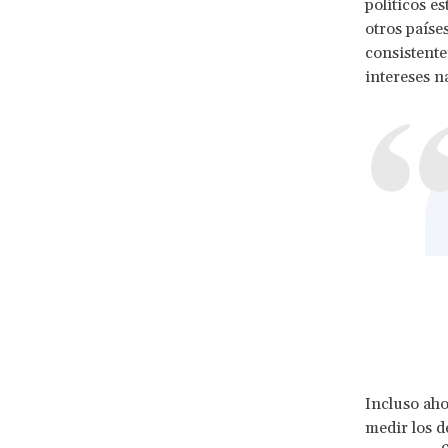
políticos e
otros paíse
consistente
intereses 
Incluso aho
medir los d