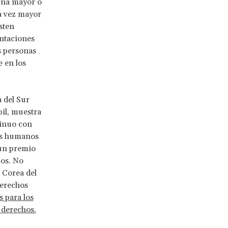
 una mayor o
a vez mayor
sten
entaciones
s personas
e en los
 del Sur
bil, muestra
tinuo con
os humanos
 un premio
os. No
 Corea del
derechos
s para los
 derechos.