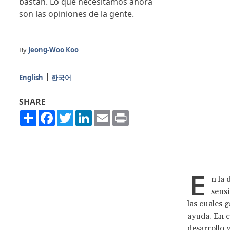
bastan. Lo que necesitamos ahora
son las opiniones de la gente.
By
Jeong-Woo Koo
English
한국어
SHARE
Share
Facebook
Twitter
LinkedIn
Email
Print
E
n la 
sensi
las cuales 
ayuda. En c
desarrollo 