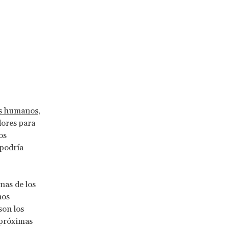
hos humanos
,
dores para
os
 podría
nas de los
hos
son los
 próximas