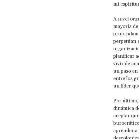
mi espiritua
A nivel org
mayoría de 
profundamen
perpetúan e
organizacio
planificar 
vivir de ac
un paso en 
entre los g
un líder qu
Por último,
dinámica de
aceptar que
burocrático
aprender a 
descoloniza