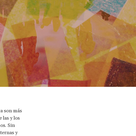
ra son más
 las y los
os. Sin
ternas y