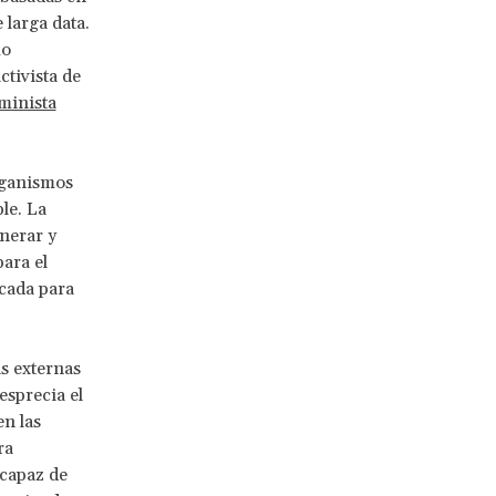
 larga data.
mo
tivista de
minista
organismos
le. La
nerar y
ara el
icada para
s externas
esprecia el
en las
ra
 capaz de