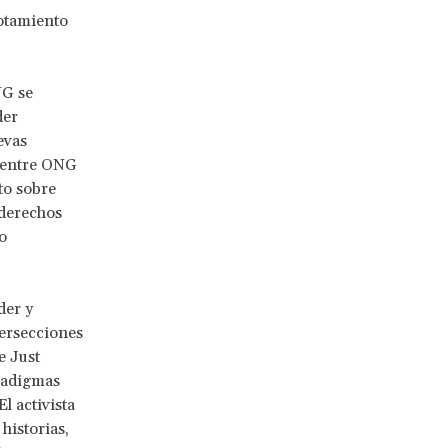
otamiento
NG se
der
evas
s entre ONG
to sobre
 derechos
o
der y
tersecciones
e Just
aradigmas
l activista
historias,