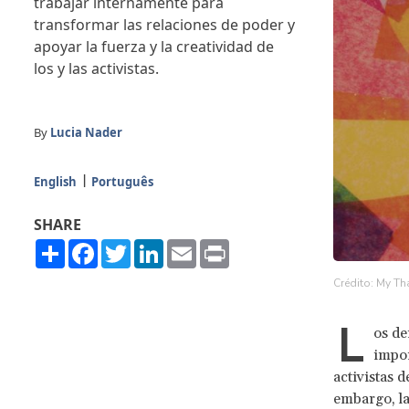
trabajar internamente para
transformar las relaciones de poder y
apoyar la fuerza y la creatividad de
los y las activistas.
By
Lucia Nader
English
Português
SHARE
Share
Facebook
Twitter
LinkedIn
Email
Print
Crédito: My Tha
L
os de
impor
activistas 
embargo, la