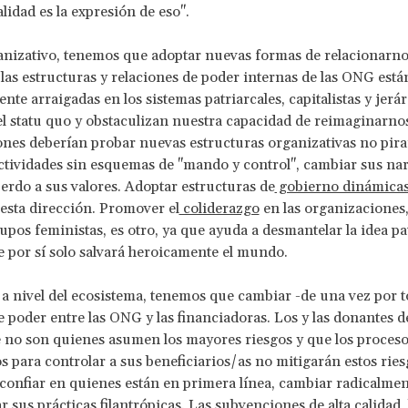
lidad es la expresión de eso".
anizativo, tenemos que adoptar nuevas formas de relacionarno
las estructuras y relaciones de poder internas de las ONG está
te arraigadas en los sistemas patriarcales, capitalistas y jerá
l statu quo y obstaculizan nuestra capacidad de reimaginarnos
nes deberían probar nuevas estructuras organizativas no pira
actividades sin esquemas de "mando y control", cambiar sus nar
uerdo a sus valores. Adoptar estructuras de
gobierno dinámica
esta dirección. Promover el
coliderazgo
en las organizaciones,
rupos feministas, es otro, ya que ayuda a desmantelar la idea pa
e por sí solo salvará heroicamente el mundo.
 a nivel del ecosistema, tenemos que cambiar -de una vez por t
 poder entre las ONG y las financiadoras. Los y las donantes 
 no son quienes asumen los mayores riesgos y que los proces
s para controlar a sus beneficiarios/as no mitigarán estos rie
confiar en quienes están en primera línea, cambiar radicalmen
r sus prácticas filantrópicas. Las subvenciones de alta calidad,