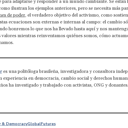
e para adaptarse y responder a un mundo cambiante. Se están
como ilustran los ejemplos anteriores, pero se necesita más pa
nes de poder
, el verdadero objetivo del activismo, como sostien
Estas ecuaciones son externas e internas al campo: el cambio só
ndo honremos lo que nos ha llevado hasta aquí y nos manteng
s valores mientras reinventamos quiénes somos, cómo actuam
onamos.
r
es una politóloga brasileña, investigadora y consultora inde
 experiencia en democracia, cambio social y derechos human
ños ha investigado y trabajado con activistas, ONG y donantes
ty & Democracy
Global
Futures