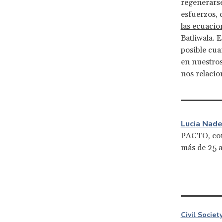
regenerars
esfuerzos, 
las ecuacio
Batliwala. 
posible cua
en nuestro
nos relaci
Lucia Nade
PACTO, con
más de 25 a
Civil Socie