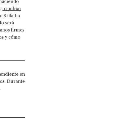
 haciendo
ra
cambiar
e Srilatha
lo será
amos firmes
os y cómo
pendiente en
os. Durante
.