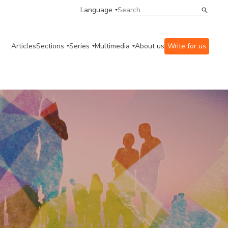
Language
Articles
Sections
Series
Multimedia
About us
Write for us