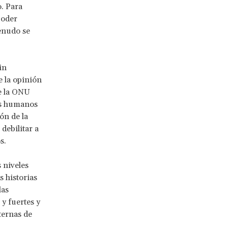
. Para
poder
enudo se
in
e la opinión
e la ONU
os humanos
ón de la
 debilitar a
s.
 niveles
 historias
las
y fuertes y
ternas de