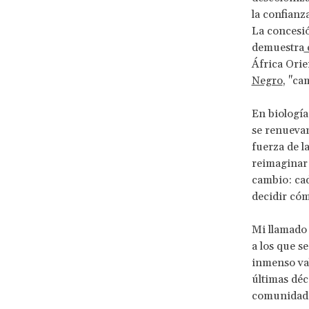
la confianz
La concesió
demuestra
África Orie
Negro
, "ca
En biología
se renuevan
fuerza de l
reimaginar 
cambio: cad
decidir cómo
Mi llamado 
a los que s
inmenso val
últimas déc
comunidad d