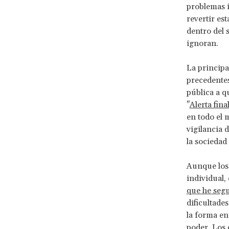
problemas 
revertir es
dentro del 
ignoran.
La principa
precedentes
pública a q
"
Alerta fina
en todo el 
vigilancia d
la sociedad
Aunque los 
individual,
que he seg
dificultade
la forma en
poder. Los 