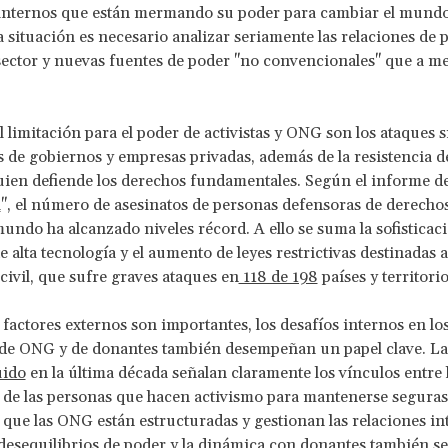
internos que están mermando su poder para cambiar el mundo
ta situación es necesario analizar seriamente las relaciones de 
sector y nuevas fuentes de poder "no convencionales" que a m
l limitación para el poder de activistas y ONG son los ataques s
 de gobiernos y empresas privadas, además de la resistencia d
uien defiende los derechos fundamentales. Según el informe d
l
", el número de asesinatos de personas defensoras de derech
mundo ha alcanzado niveles récord. A ello se suma la sofisticaci
e alta tecnología y el aumento de leyes restrictivas destinadas a
 civil, que sufre graves ataques en
118 de 198
países y territorio
factores externos son importantes, los desafíos internos en los
 de ONG y de donantes también desempeñan un papel clave. Las
uido
en la última década señalan claramente los vínculos entre 
s de las personas que hacen activismo para mantenerse seguras 
 que las ONG están estructuradas y gestionan las relaciones in
desequilibrios de poder y la dinámica con donantes también se