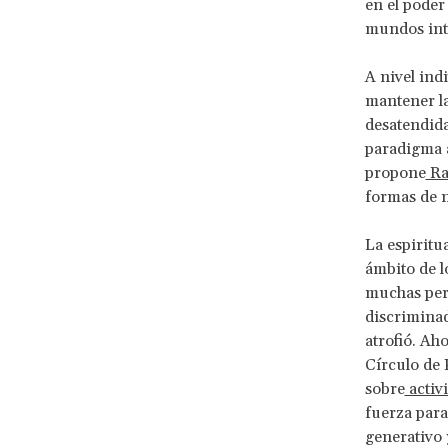
en el poder
mundos int
A nivel indi
mantener la
desatendida
paradigma a
propone
Ra
formas de n
La espiritu
ámbito de l
muchas pers
discriminad
atrofió. Ah
Círculo de 
sobre
activ
fuerza para
generativo 