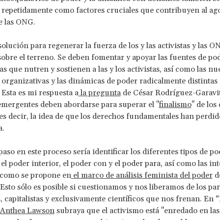
repetidamente como factores cruciales que contribuyen al ag
e las ONG.
solución para regenerar la fuerza de los y las activistas y las O
obre el terreno. Se deben fomentar y apoyar las fuentes de po
s que nutren y sostienen a las y los activistas, así como las nu
 organizativas y las dinámicas de poder radicalmente distinta
 Esta es mi respuesta a
la pregunta
de César Rodríguez-Garavi
mergentes deben abordarse para superar el "
finalismo
" de los
s decir, la idea de que los derechos fundamentales han perdid
a.
aso en este proceso sería identificar los diferentes tipos de po
 el
poder interior, el poder con y el poder para, así como las in
, como se propone en
el marco de análisis feminista del poder
d
 Esto sólo es posible si cuestionamos y nos liberamos de los p
, capitalistas y exclusivamente científicos que nos frenan. En “E
Anthea Lawson
subraya que el activismo está "enredado en las 