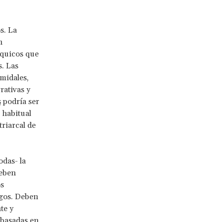
s. La
n
rquicos que
. Las
midales,
rativas y
s
podría ser
 habitual
triarcal de
odas- la
deben
os
sgos. Deben
te y
 basadas en