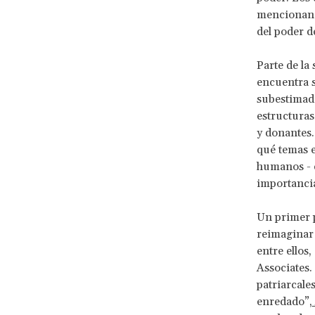
mencionan 
del poder d
Parte de la 
encuentra s
subestimada
estructuras
y donantes.
qué temas e
humanos - e
importanci
Un primer p
reimaginar
entre ellos
Associates.
patriarcales
enredado”,