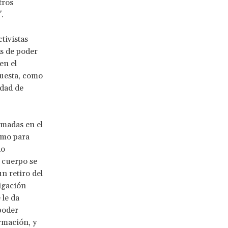
tros
".
ctivistas
es de poder
en el
puesta, como
idad de
imadas en el
smo para
do
 cuerpo se
n retiro del
igación
 le da
poder
ormación, y