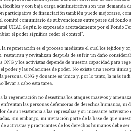
a, flexibles y con baja carga administrativa son una demanda de
n participativa de financiación también puede mejorarse, co
el comité
comunitario de subvenciones entre pares del fondo ac
ntal
UHAI
. Según lo expresado acertadamente por el
Fondo Fe
mbiar el poder significa ceder el control".
, la regeneración es el proceso mediante el cual los tejidos y 
, restauran y revitalizan después de sufrir un daño considerab
as ONG y los activistas depende de nuestra capacidad para rege
el poder y las relaciones de poder. No existe una receta única p
a persona, ONG y donante es única y, por lo tanto, la más ind
 llevar a cabo esta tarea.
a la regeneración no desestima los ataques masivos y amenaza
e enfrentan las personas defensoras de derechos humanos, ni d
or de su resistencia a las represalias y su incesante activismo 
adas. Sin embargo, mi invitación parte de la base de que nuest
e activistas y practicantes de los derechos humanos debe ser