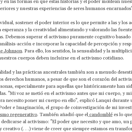
 y en las formas en que estas historias y el poder moldean nues
eriores y nuestras experiencias de seres humanos encarnados
vidual, sostener el poder interior es lo que permite a las y los a
 esperanza y la creatividad alimentando y valorando las fuent
s. Debemos superar el activismo puramente cognitivo basado 
nálisis-acción e incorporar la capacidad de percepción y res
e Johnson
. Para ello, los sentidos, la sensualidad y la multiplic
uestros cuerpos deben incluirse en el activismo cotidiano.
alidad y las prácticas ancestrales también son a menudo desest
os derechos humanos, a pesar de que son el corazón del activi
onas, especialmente para aquellas que históricamente han si
as. "Mi voz se metió en el activismo antes que mi cuerpo, y mi
ora necesito poner mi cuerpo en ello", explicó
Lanqui durante u
Poder e Imaginación, el grupo de coinvestigación de mi invest
ismo regenerativo
. También añadió que el
candomblé
es lo que
 dedicarse al activismo: "El poder que necesito y que amo, un 
y creativo (. . .) viene de creer que siempre estamos en transf