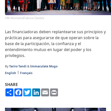
UN Womenn/Fabrice Gentile
Las financiadoras deben replantearse sus principios y
prácticas para asegurarse de que operan sobre la
base de la participación, la confianza y el
entendimiento mutuo en lugar del poder y los
privilegios.
By
Tariro Tandi
&
Immaculate Mugo
English
Français
SHARE
Share
Facebook
Twitter
LinkedIn
Email
Print