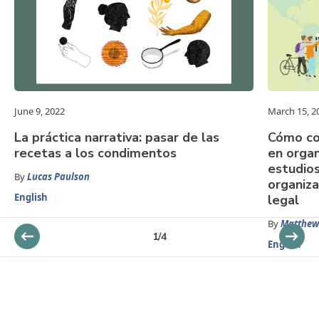
June 9, 2022
March 15, 2
La práctica narrativa: pasar de las
Cómo con
recetas a los condimentos
en organ
estudios
By
Lucas Paulson
organiz
English
legal
By
Matthew
1
/
4
English