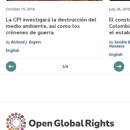
October 19, 2016
July 26, 201
La CPI investigará la destrucción del
El const
medio ambiente, así como los
Colombia
crímenes de guerra
el estab
By
Richard J. Rogers
By
Sandra 
Huneeus
English
English
1
/
4