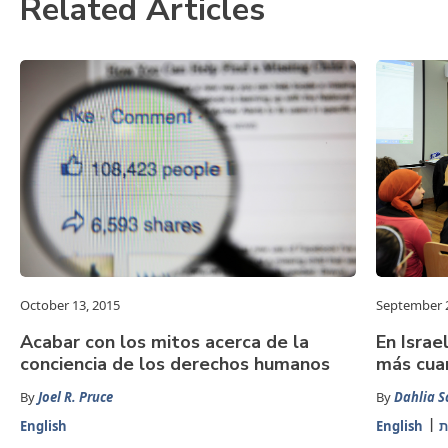
Related Articles
October 13, 2015
September 2
Acabar con los mitos acerca de la
En Israe
conciencia de los derechos humanos
más cua
By
Joel R. Pruce
By
Dahlia S
English
English
ת