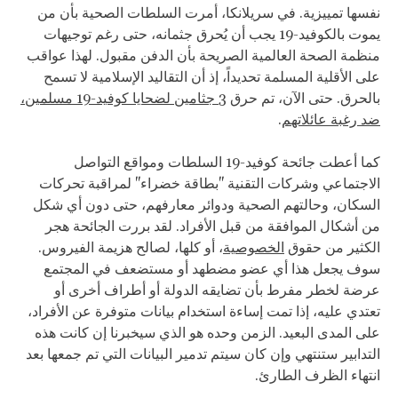
نفسها تمييزية. في سريلانكا، أمرت السلطات الصحية بأن من
يموت بالكوفيد-19 يجب أن يُحرق جثمانه، حتى رغم توجيهات
منظمة الصحة العالمية الصريحة بأن الدفن مقبول. لهذا عواقب
على الأقلية المسلمة تحديداً، إذ أن التقاليد الإسلامية لا تسمح
بالحرق. حتى الآن، تم حرق
3 جثامين لضحايا كوفيد-19 مسلمين،
ضد رغبة عائلاتهم
.
كما أعطت جائحة كوفيد-19 السلطات ومواقع التواصل
الاجتماعي وشركات التقنية "بطاقة خضراء" لمراقبة تحركات
السكان، وحالتهم الصحية ودوائر معارفهم، حتى دون أي شكل
من أشكال الموافقة من قبل الأفراد. لقد بررت الجائحة هجر
الكثير من حقوق
الخصوصية
، أو كلها، لصالح هزيمة الفيروس.
سوف يجعل هذا أي عضو مضطهد أو مستضعف في المجتمع
عرضة لخطر مفرط بأن تضايقه الدولة أو أطراف أخرى أو
تعتدي عليه، إذا تمت إساءة استخدام بيانات متوفرة عن الأفراد،
على المدى البعيد. الزمن وحده هو الذي سيخبرنا إن كانت هذه
التدابير ستنتهي وإن كان سيتم تدمير البيانات التي تم جمعها بعد
انتهاء الظرف الطارئ.