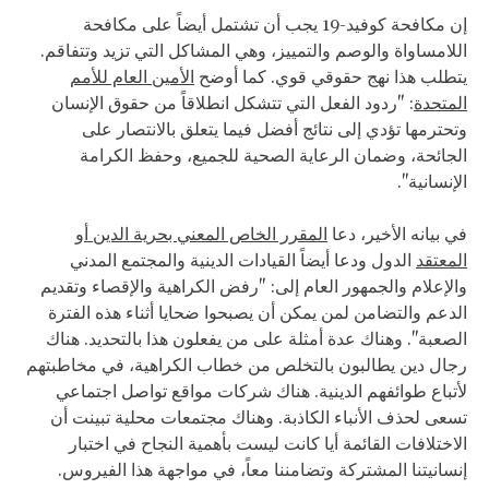
إن مكافحة كوفيد-19 يجب أن تشتمل أيضاً على مكافحة
اللامساواة والوصم والتمييز، وهي المشاكل التي تزيد وتتفاقم.
يتطلب هذا نهج حقوقي قوي. كما أوضح
الأمين العام للأمم
المتحدة
: "ردود الفعل التي تتشكل انطلاقاً من حقوق الإنسان
وتحترمها تؤدي إلى نتائج أفضل فيما يتعلق بالانتصار على
الجائحة، وضمان الرعاية الصحية للجميع، وحفظ الكرامة
الإنسانية".
في بيانه الأخير، دعا
المقرر الخاص المعني بحرية الدين أو
المعتقد
الدول ودعا أيضاً القيادات الدينية والمجتمع المدني
والإعلام والجمهور العام إلى: "رفض الكراهية والإقصاء وتقديم
الدعم والتضامن لمن يمكن أن يصبحوا ضحايا أثناء هذه الفترة
الصعبة". وهناك عدة أمثلة على من يفعلون هذا بالتحديد. هناك
رجال دين يطالبون بالتخلص من خطاب الكراهية، في مخاطبتهم
لأتباع طوائفهم الدينية. هناك شركات مواقع تواصل اجتماعي
تسعى لحذف الأنباء الكاذبة. وهناك مجتمعات محلية تبينت أن
الاختلافات القائمة أيا كانت ليست بأهمية النجاح في اختبار
إنسانيتنا المشتركة وتضامننا معاً، في مواجهة هذا الفيروس.