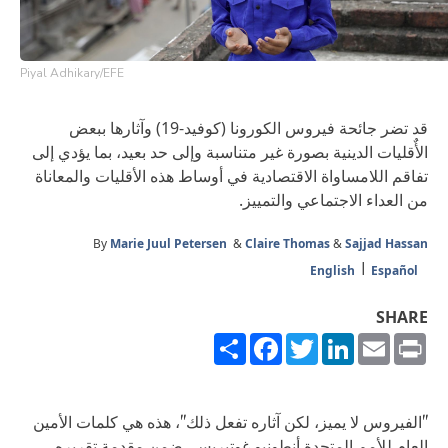
Piyal Adhikary/EFE
قد تضر جائحة فيروس الكورونا (كوفيد-19) وآثارها ببعض
الأٌقليات الدينية بصورة غير متناسبة وإلى حد بعيد، بما يؤدي إلى
تفاقم اللامساواة الاقتصادية في أوساط هذه الأقليات والمعاناة
من العداء الاجتماعي والتمييز.
By
Marie Juul Petersen
&
Claire Thomas
&
Sajjad Hassan
English
Español
SHARE
Share
Facebook
Twitter
LinkedIn
Email
Print
"الفيروس لا يميز، لكن آثاره تفعل ذلك"، هذه هي كلمات الأمين
العام للأمم المتحدة أنطونيو غوتيريس، ضمن مقدمة تقريره