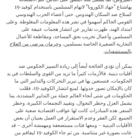
بهاشتاغ "جهاد الكورونا" لاتهام المسلمين باستخدام كوفيد-19
كسلاح ضد السكان الهندوس. حتى أعضاء الحزب الهندوسي
القومي الحاكم أسهموا في نشر هذه المعلومات المغلوطة. وعلى
امتداد الهند، ظهرت تقارير عن انتشار هجمات عنيفة على
المسلمين وأعمال تخريب بحق المساجد، ومقاطعة للأعمال
التجارية الصغيرة الخاصة بمسلمين،
وحرمان مرضى من العلاج
بالمستشفيات
.
يمكن أن تؤدي الجائحة أيضاً إلى زيادة التمييز الحكومي ضد
أقليات دينية. فالأزمات كثيراً ما تزيد من القوى والسلطات في يد
الحكومات، فتستعين بها في تبرير التحركات والتدابير التي ما
كان بالإمكان تصور حدوثها. لمنع انتشار الكوفيد-19، فعّلت
الحكومات في شتى أنحاء العالم جملة من التدابير المشددة، بما
يشمل العزل وحظر التجوال، وتقييد التجمعات الكبيرة، وحظر
السفر. هذه المبادرات كانت لها عواقب اقتصادية صعبة على
الجميع. لكن الفقر وعدم الاستقرار في العمل يعنيان أن بعض
الأقليات الدينية – ومعها فئات مستضعفة ومهمشة أخرى – قد
عانت بصورة غير متناسبة. من ثم جاء الكوفيد-19 ليفاقم من