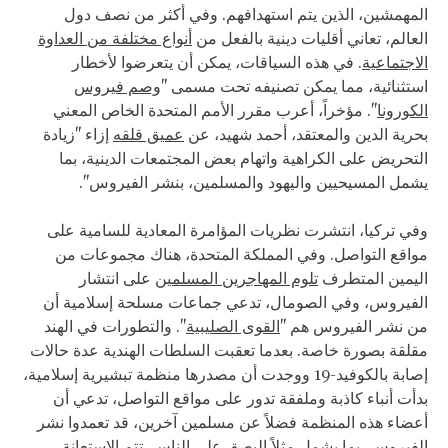
المهمشين، الذين يتم استهدافهم. وفي أكثر من نصف دول
العالم، تعاني أقليات دينية بالفعل من
أنواع مختلفة من العداوة
الاجتماعية
. في هذه السياقات، يمكن أن يتعرضوا لأخطار
استثنائية، مما يمكن تصنيفه تحت مسمى "
وصم فيروس
الكورونا
". مؤخراً، أعرب مقرر الأمم المتحدة الخاص المعني
بحرية الدين والمعتقد، أحمد شهيد، عن
عميق قلقه
إزاء "زيادة
التحريض على الكراهية واتهام بعض المجتمعات الدينية، بما
يشمل المسيحيين واليهود والمسلمين، بنشر الفيروس".
وفي تركيا، انتشرت نظريات المؤامرة المعادية للسامية على
مواقع التواصل. وفي المملكة المتحدة، هناك مجموعات من
اليمين المتطرف
تلوم المهاجرين المسلمين
على انتشار
الفيروس، وفي الصومال، تدعي جماعات مسلحة إسلامية أن
من نشر الفيروس هم "
القوى الصليبية
". والتطورات في الهند
مقلقة بصورة خاصة. بعدما تعقبت السلطات الهندية عدة حالات
إصابة بالكوفيد-19 ووجدت أن مصدرها منظمة تبشيرية إسلامية،
بدأت أنباء كاذبة وملفقة تدور على مواقع التواصل، تدعي أن
أعضاء هذه المنظمة فضلاً عن مسلمين آخرين، قد تعمدوا نشر
الفيروس، بما يشمل مثلاً البصق على الناس. تتم الاستعانة