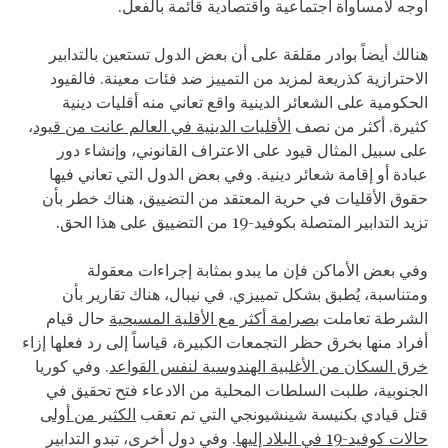
أوجه لامساواة اجتماعية واقتصادية قائمة بالفعل.
هنالك أيضاً بوادر مقلقة على أن بعض الدول تستعين بالتدابير
الاحترازية كذريعة لمزيد من التمييز ضد فئات معينة. فالقيود
الحكومية على الشعائر الدينية واقع تعاني منه أقليات دينية
كثيرة. أكثر من نصف
الأقليات الدينية في العالم عانت من قيود
،
على سبيل المثال قيود على الاعتراف القانوني، وإنشاء دور
عبادة أو إقامة شعائر دينية. وفي بعض الدول التي تعاني فيها
حقوق الأقليات في حرية المعتقد من التضييق، هناك خطر بأن
تزيد التدابير المتصلة بكوفيد-19 من التضييق على هذا الحق.
وفي بعض الأماكن فإن ما يبدو بمثابة إجراءات معقولة
ومتناسبة، يُطبق بشكل تمييزي. في نيبال، هناك تقارير بأن
الشرطة تعاملت
بصرامة أكثر مع الأقلية المسيحية
حال قيام
أفراد منها بخرق حظر التجمعات الكبيرة، قياساً إلى رد فعلها إزاء
خرق السكان من الأغلبية الهندوسية لنفس القواعد
. وفي كوريا
الجنوبية، طلبت السلطات المحلية من الادعاء فتح تحقيق في
قتل قيادي بكنيسة شينشيونجي التي تم تعقب
الكثير من أولى
حالات كوفيد-19 في البلاد إليها
. وفي دول أخرى، تبدو التدابير