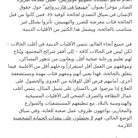
الصادر مؤخراً بعنوان "
جميعنا في قارب واحد
" حول حقوق
الإنسان في سياق التصدي لجائحة كوفيد-19. فمن كانوا من قبل
الجائحة فئات معرضة للضرر والتهميش، تأثروا بشكل غير
متناسب بالجائحة، ويشمل هذا الكثير من الأقليات الدينية.
في جميع أنحاء العالم، تنتمي الأقليات الدينية في أغلب الحالات –
لكن ليس في الحالات كافة – إلى أفقر شرائح المجتمع، ويُتاح
لهم تعليم ورعاية صحية أقل، ويعانون من تدهور المساكن،
وموقفهم من العمل أقل استقراراً ودخلهم أقل من الأغلبية. فيما
يتعلق بالجائحة، فهذا يعني أنهم ومعهم فئات مهمة ومستضعفة
أخرى، أمامهم فرص أقل للوقاية من العدوى والحصول على
العلاج إذا مرضوا. في باكستان على سبيل المثال، ينتمي أغلب
عمال النظافة والصرف الصحي إلى الأقليات المسيحية
والهندوسية بالبلاد. مع تنظيفهم المستشفيات والشوارع
والمجارير، يواجهون ظروف عمل صعبة للغاية، وفي سياق
الوضع الحالي، فهم
لا يحصلون على معدات الحماية الشخصية
اللازمة.