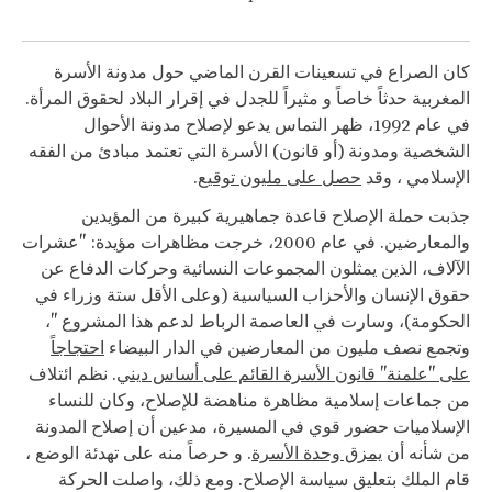
كان الصراع في تسعينات القرن الماضي حول مدونة الأسرة
المغربية حدثاً خاصاً و مثيراً للجدل في إقرار البلاد لحقوق المرأة.
في عام 1992، ظهر التماس يدعو لإصلاح مدونة الأحوال
الشخصية ومدونة (أو قانون) الأسرة التي تعتمد مبادئ من الفقه
الإسلامي ، وقد
حصل على مليون توقيع
.
جذبت حملة الإصلاح قاعدة جماهيرية كبيرة من المؤيدين
والمعارضين. في عام 2000، خرجت مظاهرات مؤيدة: "عشرات
الآلاف، الذين يمثلون المجموعات النسائية وحركات الدفاع عن
حقوق الإنسان والأحزاب السياسية (وعلى الأقل ستة وزراء في
الحكومة)، وسارت في العاصمة الرباط لدعم هذا المشروع "،
وتجمع نصف مليون من المعارضين في الدار البيضاء
احتجاجاً
على "علمنة" قانون الأسرة القائم على أساس ديني
. نظم ائتلاف
من جماعات إسلامية مظاهرة مناهضة للإصلاح، وكان للنساء
الإسلاميات حضور قوي في المسيرة، مدعين أن إصلاح المدونة
من شأنه أن
يمزق وحدة الأسرة
. و حرصاً منه على تهدئة الوضع ،
قام الملك بتعليق سياسة الإصلاح. ومع ذلك، واصلت الحركة