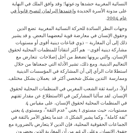
النسائية المغربية حشدها ودعوتها؛ وقد وافق الملك في النهاية
على مدونة الأسرة الجديدة و
اعتمدها البرلمان لتصبح قانوناً في
عام 2004
.
وجهات النظر السائدة للحركة النسائية المغربية تضع الدين
وحقوق الإنسان في معارضة قوية لبعضهما البعض. و قد يشير
ذلك إلى أن المغاربة – ذوي قناعات دينية أقوى أو مستويات
مشاركة دينية أقوى– هم أكثر انتقاداً للمنظمات المحلية لحقوق
الإنسان، والتي يرونها تضغط من أجل إصلاحات تتعارض مع
التعاليم الدينية. ومع ذلك، تشير الأدلة التي جمعناها من خلال
استطلاعات الرأي إلى أن المشاركة في المؤسسات الدينية
وممارسة التدين بشكل شخصي أكثر قد يعملان بشكل مختلف.
أولاً، دراسة ثقة الشعب المغربي في المنظمات المحلية لحقوق
الإنسان. لقد سألنا المشاركين في الااستطلاع عن مقدار ثقتهم
في المنظمات المحلية لحقوق الإنسان، على مقياس 4
مستويات، حيث مستوى 1 يعني "عدم الثقة"، ومستوى 4 يعني
"ثقة كاملة". وكما يشير الشكل 1، عندما يتعلق الأمر بالثقة في
الجماعات الحقوقية المحلية، فإن الدين لا يتعارض بالضرورة مع
حقوق الإنسان. وعلى الرغم من أن المغاربة الذين يحضرون