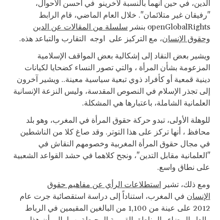
الدين، في حين انهما بالنسبة لآخرينو في أحسن الأحوال،
"رفيقان غير متلائمان". خلال العام الماضي، قام الرابط
openGlobalRights بنشر
سلسلة من المقالات عن الدين
وحقوق الإنسان
، مع التركيز على اوجه التقارب والتباعد هذه.
ويشير بعض النقاد إلى إشكالية بعض المواقف الإسلامية
المزعومة بشأن المرأة ، والتي تصور النساء كضحايا لكيانات
دينية قمعية أو كأفراد ذوي تبعية سياسية معينة.. ويشير آخرون
إلى تجذر الإسلام في النصوص المقدسة، وليس النزعة الإنسانية
العلمانية الشاملة، باعتبارها هي المشكلة.
للوهلة الأولى، تبدو حركة حقوق المرأة في المغرب، وهو بلد
محافظ ، أنها تركز على هذا التوتر. وقد صاغ كلا من الناشطين
في مجال حقوق المرأة المغربية وخصومهم النقاش في
"العلمانية مقابل التدين"، ونجح كلاهما في حشد القواعد الشعبية
على نطاق واسع.
ومع ذلك، تشير
استطلاعات الرأي عن مفاهيم حقوق
الإنسان
في المغرب، استناداً إلى دراسة استقصائية جرت عام
2012 على عينة من 1,100 من البالغين المقيمين في الرباط
والدار البيضاء والمناطق القروية المحيطة بهما، إلى أن هذا