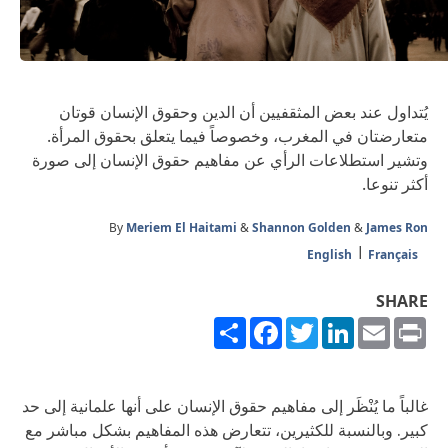
يُتداول عند بعض المثقفيين أن الدين وحقوق الإنسان قوتان
متعارضتان في المغرب، وخصوصاً فيما يتعلق بحقوق المرأة.
وتشير استطلاعات الرأي عن مفاهيم حقوق الإنسان إلى صورة
أكثر تنوعا.
By
Meriem El Haitami
&
Shannon Golden
&
James Ron
English
Français
SHARE
Share
Facebook
Twitter
LinkedIn
Email
Print
غالباً ما يُنْظَر إلى مفاهيم حقوق الإنسان على أنها علمانية إلى حد
كبير. وبالنسبة للكثيرين، تتعارض هذه المفاهيم بشكل مباشر مع