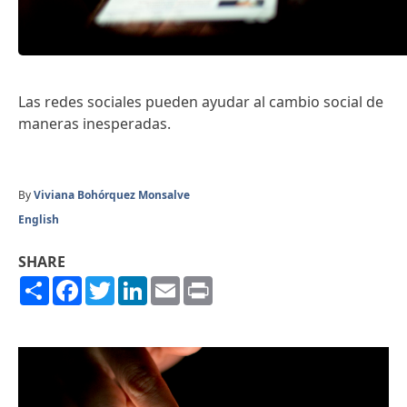
Las redes sociales pueden ayudar al cambio social de
maneras inesperadas.
By
Viviana Bohórquez Monsalve
English
SHARE
Share
Facebook
Twitter
LinkedIn
Email
Print