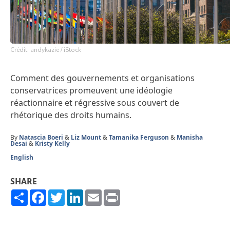
Crédit: andykazie / iStock
Comment des gouvernements et organisations
conservatrices promeuvent une idéologie
réactionnaire et régressive sous couvert de
rhétorique des droits humains.
By
Natascia Boeri
&
Liz Mount
&
Tamanika Ferguson
&
Manisha
Desai
&
Kristy Kelly
English
SHARE
Share
Facebook
Twitter
LinkedIn
Email
Print