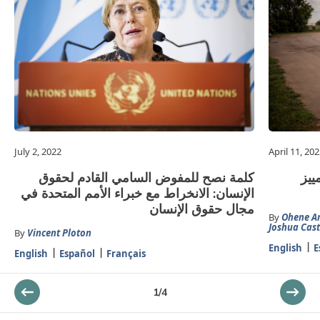
July 2, 2022
April 11, 20
ييز
كلمة نصح للمفوض السامي القادم لحقوق
الإنسان: الانخراط مع خبراء الأمم المتحدة في
مجال حقوق الإنسان
By
Ohene A
Joshua Cast
By
Vincent Ploton
English
E
English
Español
Français
1
/
4