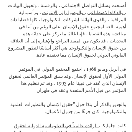
أصبحت وسائل التواصل الاجتماعي ، والرقمنة ، وتحويل البيانات
،
والذكاء
الاصطناعي
،
والوصول إلى الإنترنت
، ورأسمالية
المراقبة ، والقوى الهائلة لشركات التكنولوجيا ، كلها قضايا ذات
أهمية بالغة لمجتمع حقوق الإنسان. على الرغم من أننا في
مناقشة هذه القضايا ، فإننا غالبًا ما نركز على حداثة هذه
التحديات ، قد يكون من المفيد التراجع والإشارة إلى أن العلاقة
بين حقوق الإنسان والتكنولوجيا هي أكثر أساسًا لتطور المشروع
القانوني الدولي لحقوق الإنسان مما نعتقده عادة.
في أبريل ومايو 1968 ، اجتمع المجتمع الدولي في المؤتمر
الدولي الأول لحقوق الإنسان. وقد سبق المؤتمر العالمي لحقوق
الإنسان الذي عُقد في فيينا عام 1993 ، وقد تم تنظيم هذا
المؤتمر من قبل الأمم المتحدة وعقد في طهران.
والجدير بالذكر أن بندًا حول "حقوق الإنسان والتطورات العلمية
والتكنولوجية" كان جزءًا من جدول الأعمال.
كانت جامايكا ،
الرائدة عالمياً في الدبلوماسية الدولية لحقوق