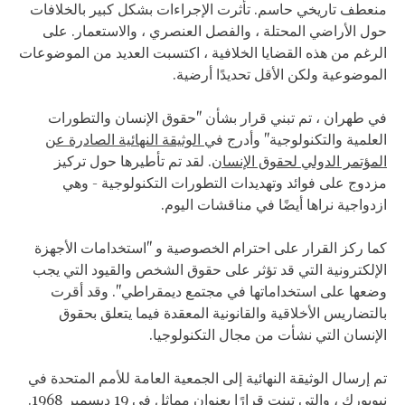
منعطف تاريخي حاسم. تأثرت الإجراءات بشكل كبير بالخلافات
حول الأراضي المحتلة ، والفصل العنصري ، والاستعمار. على
الرغم من هذه القضايا الخلافية ، اكتسبت العديد من الموضوعات
الموضوعية ولكن الأقل تحديدًا أرضية.
في طهران ، تم تبني قرار بشأن "حقوق الإنسان والتطورات
العلمية والتكنولوجية" وأدرج في
الوثيقة النهائية الصادرة عن
المؤتمر الدولي لحقوق الإنسان
. لقد تم تأطيرها حول تركيز
مزدوج على فوائد وتهديدات التطورات التكنولوجية - وهي
ازدواجية نراها أيضًا في مناقشات اليوم.
كما ركز القرار على احترام الخصوصية و "استخدامات الأجهزة
الإلكترونية التي قد تؤثر على حقوق الشخص والقيود التي يجب
وضعها على استخداماتها في مجتمع ديمقراطي". وقد أقرت
بالتضاريس الأخلاقية والقانونية المعقدة فيما يتعلق بحقوق
الإنسان التي نشأت من مجال التكنولوجيا.
تم إرسال الوثيقة النهائية إلى الجمعية العامة للأمم المتحدة في
نيويورك ، والتي تبنت قرارًا بعنوان مماثل في 19 ديسمبر 1968.