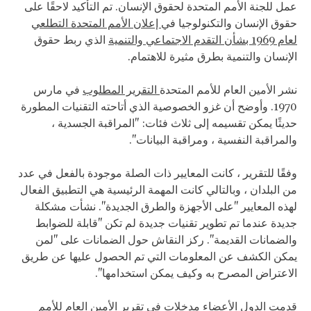
عمل للجنة الأمم المتحدة لحقوق الإنسان. تم التأكيد لاحقًا على
حقوق الإنسان والتكنولوجيا في
إعلان الأمم المتحدة التطلعي
لعام 1969 بشأن التقدم الاجتماعي والتنمية
الذي ربط حقوق
الإنسان والتنمية بطرق مثيرة للاهتمام.
نشر الأمين العام للأمم المتحدة
التقرير المطلوب
في مارس
1970. وأوضح أن غزو الخصوصية الذي أتاحته التقنيات المطورة
حديثًا يمكن تقسيمه إلى ثلاث فئات: "المراقبة الجسدية ،
والمراقبة النفسية ، ومراقبة البيانات".
وفقًا للتقرير ، كانت المعايير ذات الصلة موجودة بالفعل في عدد
من البلدان ، وبالتالي كانت المهمة الرئيسية هي التطبيق الفعال
لهذه المعايير "على الأجهزة والطرق الجديدة". نشأت مشكلة
جديدة عندما تم تطوير تقنيات جديدة لم تكن "قابلة للضوابط
والضمانات القديمة". ركز النقاش حول الضمانات على "لمن
يمكن الكشف عن المعلومات التي تم الحصول عليها عن طريق
الاعتراض المصرح به وكيف يمكن استخدامها".
قدمت الدول الأعضاء مدخلات في تقرير الأمين العام للأمم