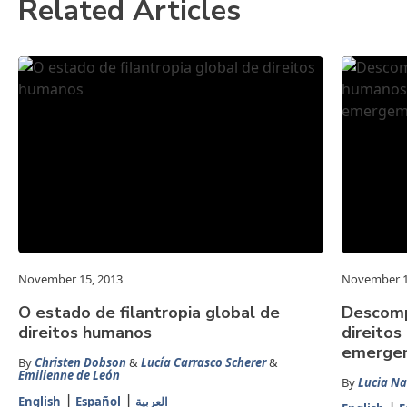
Related Articles
November 15, 2013
November 1
O estado de filantropia global de
Descomp
direitos humanos
direito
emerge
By
Christen Dobson
&
Lucía Carrasco Scherer
&
Emilienne de León
By
Lucia Na
English
Español
العربية