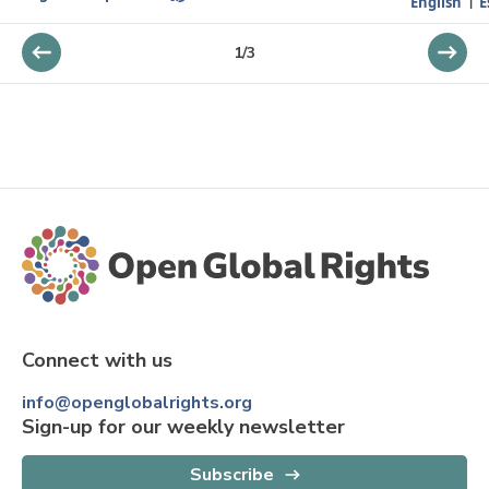
English
E
1
/
3
Connect with us
info@openglobalrights.org
Sign-up for our weekly newsletter
Subscribe