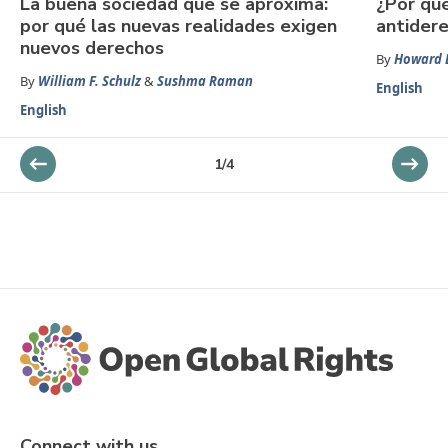
La buena sociedad que se aproxima:
¿Por qué
por qué las nuevas realidades exigen
antider
nuevos derechos
By
Howard 
By
William F. Schulz
&
Sushma Raman
English
English
1
/
4
Connect with us