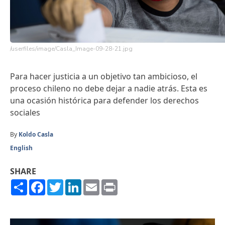
/userfiles/image/Casla_Image-09-28-21.jpg
Para hacer justicia a un objetivo tan ambicioso, el
proceso chileno no debe dejar a nadie atrás. Esta es
una ocasión histórica para defender los derechos
sociales
By
Koldo Casla
English
SHARE
Share
Facebook
Twitter
LinkedIn
Email
Print