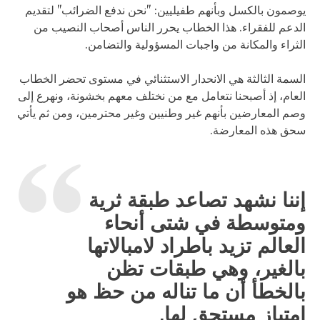
يوصمون بالكسل وبأنهم طفيليين: "نحن ندفع الضرائب" لتقديم
الدعم للفقراء. هذا الخطاب يحرر الناس أصحاب النصيب من
الثراء والمكانة من واجبات المسؤولية والتضامن.
السمة الثالثة هي الانحدار الاستثنائي في مستوى تحضر الخطاب
العام، إذ أصبحنا نتعامل مع من نختلف معهم بخشونة، ونهرع إلى
وصم المعارضين بأنهم غير وطنيين وغير محترمين، ومن ثم يأتي
سحق هذه المعارضة.
إننا نشهد تصاعد طبقة ثرية
ومتوسطة في شتى أنحاء
العالم تزيد باطراد لامبالاتها
بالغير، وهي طبقات تظن
بالخطأ أن ما تناله من حظ هو
امتياز مستحق لها.