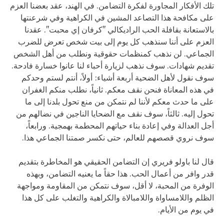
تلك الأفكار المجاورة لفكرة التضامن. في الهند، عقد بعضنا العزم
على مكافحة هذا التصاعد المشين في الكراهية وفي شرعنتها
بالاستعانة بقافلة الحب الراديكالي "كرفان إي محبت". عقدنا
العزم على أننا سنذهب كل يوم إلى بيت شخص تعرض للضرب
الجماعي. لن نذهب كمنظمات حقوقية ونطلب من أهل الشخص
تقديم شهادات. سوف نذهب لزيارة أحباء لنا عانوا خسارة فادحة.
سوف نقول لأهل الضحية أربعة أشياء: أولاً، أنتم لستم وحدكم
في هذه المعاناة فنحن نقف معكم. ثانياً، نطلب منكم الغفران
على ما حدث معكم لأننا لم نتمكن من منع تحول بلدنا إلى ما
تحول إليه. ثالثاً، سوف نقف مع الضحايا الناجين في نضالهم من
أجل العدالة وفي إعادة بناء حياتهم المحطمة بهمجية. ورابعاً،
سوف نروي قصصهم للعالم، حتى نكسر صمتنا الجماعي هذا.
قال لنا باولو فريري إن التضامن الحقيقي هو المخاطرة بتقديم
قدر وافر من أعمال الحب. هذا حقاً ما يعنيه التضامن، وبهذه
الوفرة من المحبة، لا أقل، سوف نتمكن من المقاومة ومواجهة
الظلم واللامساواة واللامبالاة والكراهية والتغلب على كل هذا
في يوم من الأيام.