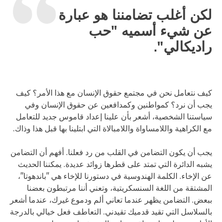
لكن أغلب تضامننا هو عبارة
عن شيء أسميه "حب
راديكالي".
كيف نتعامل نحن في مجتمع حقوق الإنسان مع هذا الأمر؟ كيف
يجب أن نرد؟ كمواطنين وكمدافعين عن حقوق الإنسان وفي
سياستنا الشخصية، أشعر بأن علينا إعداد قاموس جديد للتعامل
مع الكراهية واللامساواة واللامبالاة التي ابتلينا بها قبل هذا وذاك.
يجب أن يكون التضامن في القلب من رد فعلنا. أفهم أن التضامن
يشبه الدائرة التي تمتد على قطرها زوائد عديدة. يمكننا الحديث
عن الإخاء. الكلمة الهندوسية في دستورنا للإخاء هي "باندهوتا"،
المشتقة من اللغة السنسكريتية، وتعني أننا مرتبطون بعضنا
ببعض. التضامن يظهر عندما تعاني ألم ودموع غيرك، عندما أشعر
بالسلاسل التي تقيد قدميك تقيدني. التعاطف فعل خيالي بالدرجة