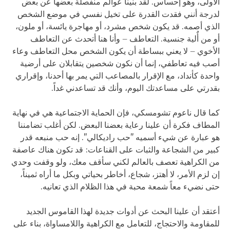
الأولى، وهو إحساس. لقد بنينا عوالم منفصلة بعضها عن بعض
لدرجة أنني فقدت القدرة على تخيل نفسي في موضع الشخص
الذي أصمه. قد يكون شخص مشرد، أو مهاجرة يائسة، أو ملون،
أو من أٌلية جنسية. التعاطف – وأنا هنا أتحدث عن التعاطف
الأخوي – لا يعني ببساطة أن يكون الشخص محل التعاطف وعاء
أصب فيه تعاطفي، إنما أن نكون شخصين يتقابلان على أرضية
واحدة كأنداد، مع الإقرار بالمصاعب التي يمر بها أحدنا، وإقراري
بقدرتي على مساعدتك اليوم، وأنك قد تساعدني غداً.
كما قال ناعوم تشومسكي، فإن الحماية الاجتماعية هي في نهاية
المطاف فكرة أن علينا رعاية بعضنا البعض. لكن أغلب تضامننا
هو عبارة عن شيء أسميه "حب راديكالي". إنه حب منبعه قدر
كبير من الشجاعة والثبات على القناعات: قد تكون هناك عاصفة
من الكراهية تعصف بالعالم لكني سأقف معك، ولو وقفت وحدي
إن لزم الأمر، لا أهتز، شجاع، أخاطر بحياتي وبكل ما أراه ثميناً،
حتى نضيء معاً شمعة محبة في هذا الظلام الذي تعانيه.
أعتقد أن علينا البحث عن أدوات جديدة لهذا القاموس الجديد
للمقاومة والاحتجاج، للتعامل مع الكراهية واللامساواة، بناء على