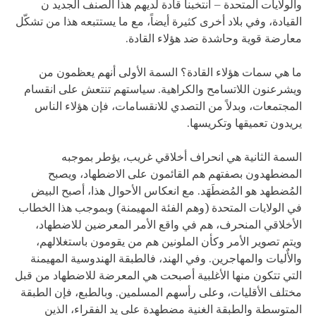
والولايات المتحدة – انتخبنا قادة لديهم هذا الصنف الجديد ن
القيادة، وفي بلاد أخرى كثيرة أيضاً، مع ما يستتبعه هذا من تشكّل
معارضة قوية وحاشدة ضد هؤلاء القادة.
ما هي سمات هؤلاء القادة؟ السمة الأولى أنهم يعظمون من
ويشرعنون اللاتسامح والكراهية. سياستهم تنتعش على انقسام
المجتمعات، وبدلاً من التصدي للانقسامات، فإن هؤلاء الناس
يريدون تعميقها وتكريسها.
السمة الثانية هي انحراف أخلاقي غريب، يؤطر بموجبه
المضطهدون بصفتهم هم القائمون على الاضطهاد، ويصبح
المُضطهد هو المُضطَهَد. مع انعكاس الأحوال هذا، أصبح البيض
في الولايات المتحدة (وهم الفئة المهيمنة) وبموجب هذا الخطاب
الأخلاقي المنحرف، هم في واقع الأمر المعرضين للاضطهاد،
ويتم تصوير الأمر وكأن الملونين هم من يقومون باستغلالهم،
والأٌليات والمهاجرين. وفي الهند، فالطبقة الهندوسية المهيمنة
التي تتكون منها الأغلبية أصبحت هي المعرضة للاضطهاد من قبل
مختلف الأقليات، وعلى رأسهم المسلمين. وبالطبع، فإن الطبقة
المتوسطة والطبقة الغنية مضطهدة على يد الفقراء، الذين