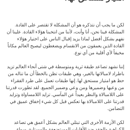
لكن ما يجب أن نتذكره هو أن المشكلة لا تقتصر على القادة.
المشكلة فينا نحن، أنا وأنت، لأننا من انتخبنا هؤلاء القادة. علينا أن
نفهم بشكل أفضل لماذا يزيد إقبال الناس على اختيار هؤلاء
القادة الذين يعمقون من الانقسام ويضغطون ليصبح العالم مكاناً
مخيفاً لأي أقلية من أي نوع.
إننا نشهد تصاعد طبقة ثرية ومتوسطة في شتى أنحاء العالم تزيد
باطراد لامبالاتها بالغير، وهي طبقات تظن بالخطأ أن ما تناله من
حظ هو امتياز مستحق لها. إنها طبقات تعمل على طرد الفقراء
من وعيها وضميرها ومن وعي وضمير الجميع. لقد تطورت قدرتنا
على اللامبالاة والنظر بعيداً عن المآسي. تزايد اللامساواة وتزايد
قدرتنا على اللامبالاة بها تعكس قبل كل شيء إخفاق عميق في
التضامن.
لكن الأزمة الأخرى التي تبتلي العالم بشكل أعمق هي تصاعد
الكراهية والحقد ضد الأقليات المستضعفة والمستلبة، سواء