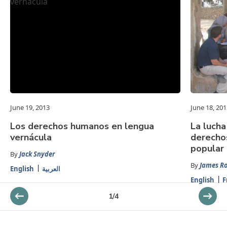
June 19, 2013
June 18, 201
Los derechos humanos en lengua
La luch
vernácula
derecho
popular
By
Jack Snyder
By
James R
English
العربية
English
F
1
/
4