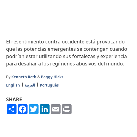
El resentimiento contra occidente está provocando
que las potencias emergentes se contengan cuando
podrían estar utilizando sus fortalezas y experiencia
para desafiar a los regímenes abusivos del mundo.
By
Kenneth Roth
&
Peggy Hicks
English
العربية
Português
SHARE
Share
Facebook
Twitter
LinkedIn
Email
Print