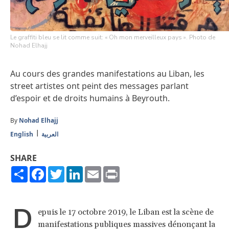
Le graffiti bleu se lit comme suit: « Oh mon merveilleux pays ». Photo de
Nohad Elhajj
Au cours des grandes manifestations au Liban, les
street artistes ont peint des messages parlant
d’espoir et de droits humains à Beyrouth.
By
Nohad Elhajj
English
العربية
SHARE
Share
Facebook
Twitter
LinkedIn
Email
Print
D
epuis le 17 octobre 2019, le Liban est la scène de
manifestations publiques massives dénonçant la