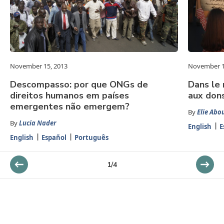
November 15, 2013
November 1
Descompasso: por que ONGs de
Dans le
direitos humanos em países
aux don
emergentes não emergem?
By
Elie Ab
By
Lucia Nader
English
E
English
Español
Português
1
/
4