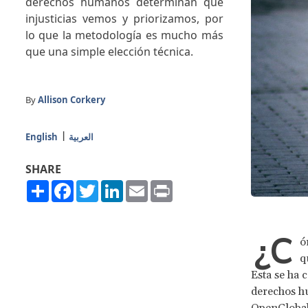
derechos humanos determinan qué
injusticias vemos y priorizamos, por
lo que la metodología es mucho más
que una simple elección técnica.
By
Allison Corkery
English
العربية
SHARE
Share
Facebook
Twitter
LinkedIn
Email
Print
¿C
ó
q
Esta se ha 
derechos hu