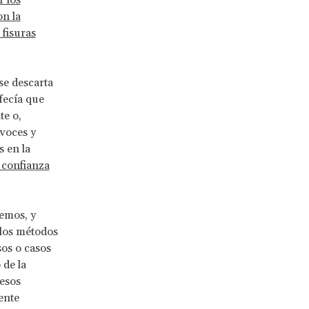
r los
on la
 fisuras
e descarta
fecía que
te o,
voces y
 en la
e confianza
emos, y
los métodos
os o casos
 de la
esos
ente