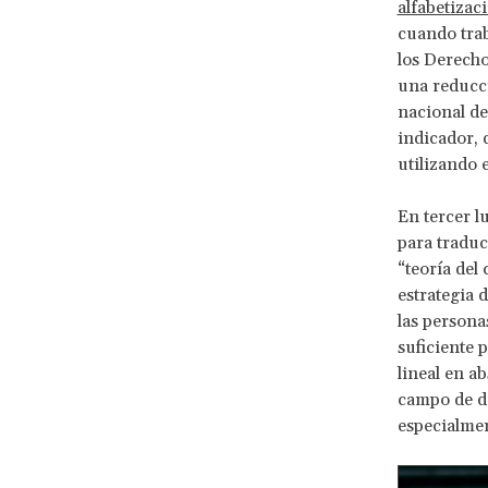
alfabetizac
cuando trab
los Derech
una reducci
nacional de
indicador, 
utilizando 
En tercer l
para traduc
“teoría del
estrategia d
las persona
suficiente 
lineal en a
campo de d
especialmen