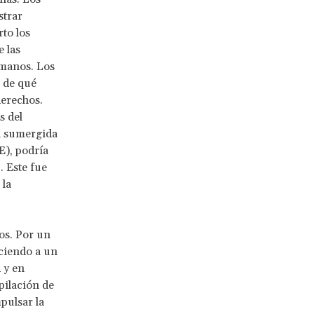
strar
to los
e las
umanos. Los
 de qué
derechos.
s del
a sumergida
E), podría
. Este fue
 la
os. Por un
eciendo a un
 y en
pilación de
pulsar la