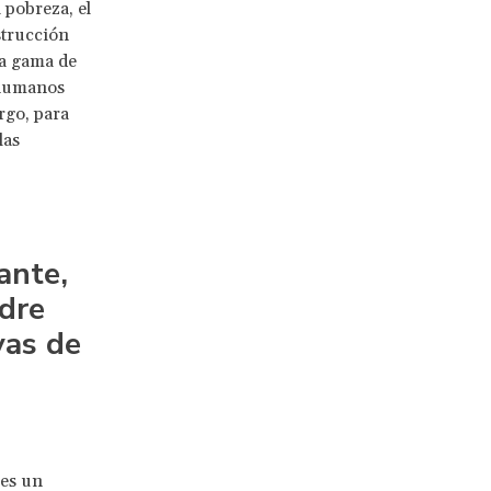
 pobreza, el
strucción
ia gama de
 humanos
rgo, para
las
ante,
dre
vas de
 es un