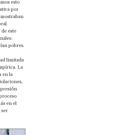
amos esto
ativa por
s mostraban
ral
 de este
nales:
rían pobres.
ad limitada
mpírica. La
 en la
iolaciones,
 presión
 proceso
ás en el
 ser