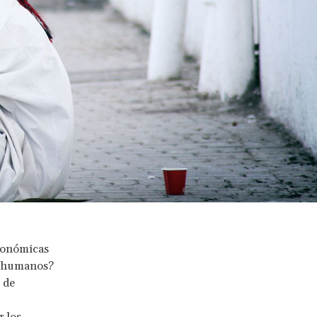
conómicas
os humanos?
 de