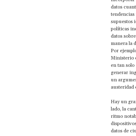
datos cuant
tendencias 
supuestos i
políticas i
datos sobre
manera la d
Por ejemplo
Ministerio 
en tan solo
generar ing
un argument
austeridad 
Hay un gran
lado, la ca
ritmo notab
dispositivo
datos de ci