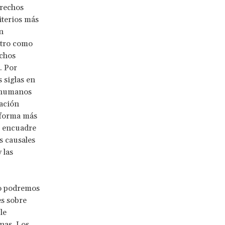
erechos
iterios más
n
entro como
echos
. Por
 siglas en
 humanos
uación
 forma más
el encuadre
s causales
 las
no podremos
es sobre
le
nas. Los