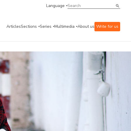
Language
Articles
Sections
Series
Multimedia
About us
Write for us