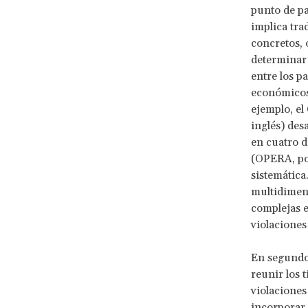
punto de par
implica tra
concretos, 
determinar 
entre los pa
económicos,
ejemplo, el
inglés) des
en cuatro d
(OPERA, por
sistemática
multidimens
complejas e
violaciones
En segundo
reunir los 
violaciones
incorporar 