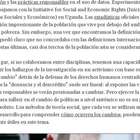
ión
y las
prácticas responsables
en el uso de datos. Experiment
ajamos con la Initiative for Social and Economic Rights (Inici
os Sociales y Económicos) en Uganda. Las
estadísticas
oficiale
ón impresionante de la población que vive por debajo del umb
 pobreza. Sin embargo, una vez que encontramos la definición
quedó claro que no concordaba con las definiciones internacio
estas últimas, casi dos tercios de la población aún se considera
ugar, si no colaboramos entre disciplinas, tenemos una capacid
ir los hallazgos de la investigación en un activismo con base e
 cambio” detrás de la defensa de los derechos humanos centrada
e la “denuncia y el descrédito” suele ser lineal: al exponer las v
s responsables se verán presionadas a cambiar. Pero ejercer la
para influir en el cambio de políticas a nivel sistémico no es un
bsoluto. Los métodos de teoría social, que cada vez se utilizan m
esarrollo para comprender
cómo ocurren los cambios
, pueden
te útiles en este tema.