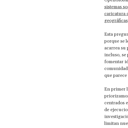
OpenGlobal
sistemas s
caricatura
geográficas
Esta pregu
porque se l
acarrea su 
incluso, se
fomentar id
comunidad 
que parece 
En primer l
priorizamo
centrados e
de ejecucio
investigaci
limitan nue