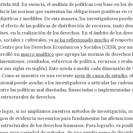
tida útil. En esencia, el análisis de políticas con base en los d
ducir las normas que sustentan las obligaciones positivas en cr
objetivos y medibles. De esta manera, los investigadores puede
el efecto de las políticas de distribución de recursos, tanto d
íses, en la realización de los derechos. En el ámbito de los der
 sociales y culturales, ya
se ha reflexionado mucho
al respecto
 Centro por los Derechos Económicos y Sociales (CESR, por sus
arrolló un
marco analítico
que agrupa las normas de derechos
imensiones: resultados, esfuerzos de política, recursos y eval
 sus siglas en inglés). Esto ayuda a medir cada dimensión de
. Como se muestra en una reciente
serie de casos de estudio
, 
ional puede ayudar a los investigadores a articular las cadena
ntre las políticas mal diseñadas, financiadas o implementadas y
 estructurales de derechos.
 lugar, si no ampliamos nuestros métodos de investigación, 
tipos de evidencia necesarios para fundamentar las afirmacion
 estructurales de los derechos humanos. Para lograrlo, es posib
una gran variedad de métodos, de una amplia gama de discipli