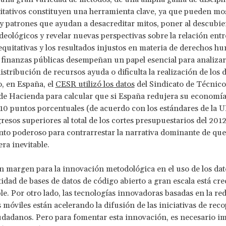
itativos constituyen una herramienta clave, ya que pueden mo
y patrones que ayudan a desacreditar mitos, poner al descubier
deológicos y revelar nuevas perspectivas sobre la relación entr
nequitativas y los resultados injustos en materia de derechos h
 finanzas públicas desempeñan un papel esencial para analizar
istribución de recursos ayuda o dificulta la realización de los 
, en España, el
CESR utilizó los datos
del Sindicato de Técnico
de Hacienda para calcular que si España redujera su economí
 10 puntos porcentuales (de acuerdo con los estándares de la U
resos superiores al total de los cortes presupuestarios del 2012
o poderoso para contrarrestar la narrativa dominante de que
era inevitable.
 margen para la innovación metodológica en el uso de los dat
ntidad de bases de datos de código abierto a gran escala está cr
le. Por otro lado, las tecnologías innovadoras basadas en la red
s móviles están acelerando la difusión de las iniciativas de reco
udadanos. Pero para fomentar esta innovación, es necesario im