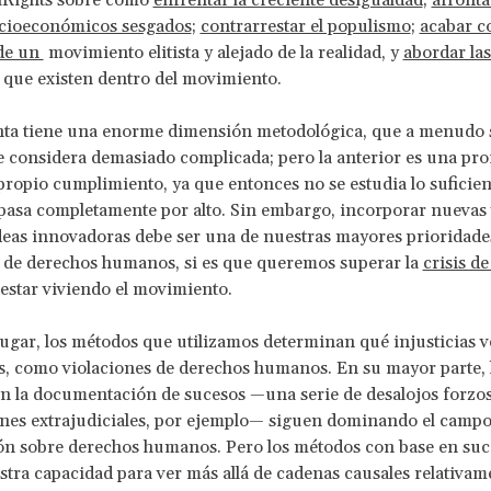
Rights sobre cómo
enfrentar la creciente desigualdad
;
afronta
ocioeconómicos sesgados
;
contrarrestar el populismo
;
acabar c
 de un
movimiento elitista y alejado de la realidad, y
abordar las
que existen dentro del movimiento.
nta tiene una enorme dimensión metodológica, que a menudo s
e considera demasiado complicada; pero la anterior es una pro
propio cumplimiento, ya que entonces no se estudia lo suficien
 pasa completamente por alto. Sin embargo, incorporar nuevas 
eas innovadoras debe ser una de nuestras mayores prioridades
de derechos humanos, si es que queremos superar la
crisis d
estar viviendo el movimiento.
ugar, los métodos que utilizamos determinan qué injusticias v
s, como violaciones de derechos humanos. En su mayor parte, 
n la documentación de sucesos —una serie de desalojos forzos
nes extrajudiciales, por ejemplo— siguen dominando el campo
ón sobre derechos humanos. Pero los métodos con base en suc
stra capacidad para ver más allá de cadenas causales relativam