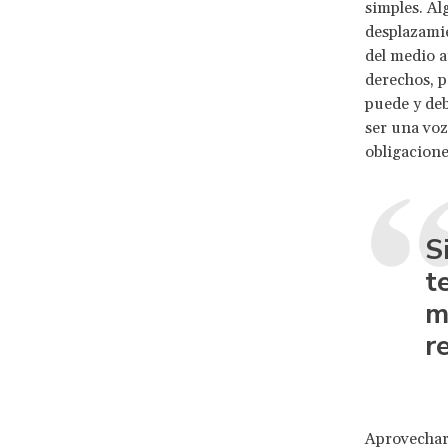
simples. Al
desplazamie
del medio a
derechos, 
puede y deb
ser una voz
obligacione
S
t
m
r
Aprovechar 