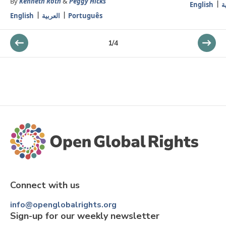
By
Kenneth Roth
&
Peggy Hicks
English
ة
English
العربية
Português
1
/
4
Connect with us
info@openglobalrights.org
Sign-up for our weekly newsletter