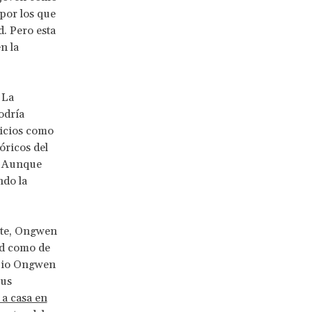
 por los que
d. Pero esta
n la
 La
odría
nicios como
óricos del
”. Aunque
ndo la
nte, Ongwen
ad como de
opio Ongwen
sus
 a casa en