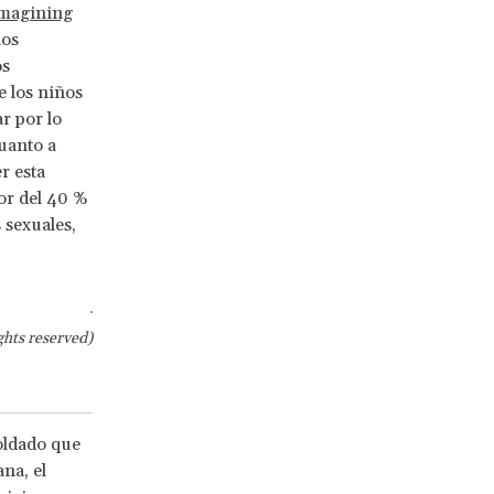
magining
los
os
e los niños
r por lo
uanto a
r esta
dor del 40 %
 sexuales,
hts reserved)
oldado que
na, el