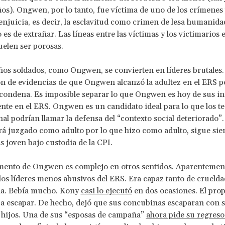
ños). Ongwen, por lo tanto, fue víctima de uno de los crímenes
 enjuicia, es decir, la esclavitud como crimen de lesa humanida
es de extrañar. Las líneas entre las víctimas y los victimarios e
uelen ser porosas.
os soldados, como Ongwen, se convierten en líderes brutales.
n de evidencias de que Ongwen alcanzó la adultez en el ERS p
condena. Es imposible separar lo que Ongwen es hoy de sus i
nte en el ERS. Ongwen es un candidato ideal para lo que los te
al podrían llamar la defensa del “contexto social deteriorado
 juzgado como adulto por lo que hizo como adulto, sigue sie
 joven bajo custodia de la CPI.
mento de Ongwen es complejo en otros sentidos. Aparenteme
los líderes menos abusivos del ERS. Era capaz tanto de crueld
ia. Bebía mucho. Kony
casi lo ejecutó
en dos ocasiones. El pr
a escapar. De hecho, dejó que sus concubinas escaparan con 
hijos. Una de sus “esposas de campaña”
ahora pide su regreso