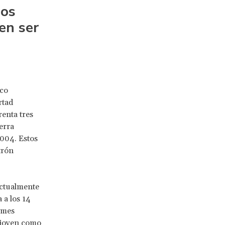
los
en ser
ico
rtad
enta tres
erra
004. Estos
trón
Actualmente
 a los 14
rmes
 joven como