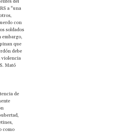
entes del
ERS a “una
otros,
cuerdo con
ños soldados
n embargo,
opinan que
perdón debe
 violencia
RS. Mató
tencia de
mente
ón
pubertad,
tines,
to como