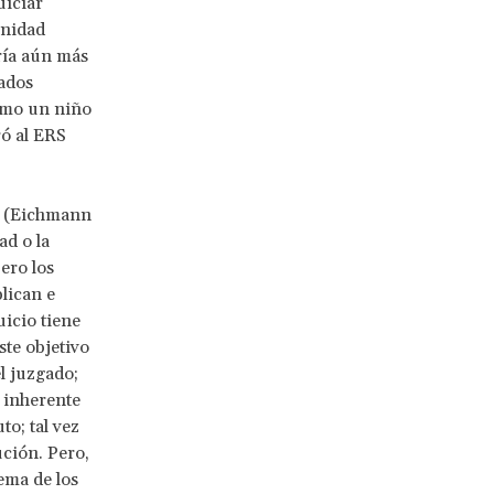
uiciar
unidad
ría aún más
tados
como un niño
ró al ERS
m (Eichmann
ad o la
ero los
lican e
uicio tiene
ste objetivo
l juzgado;
n inherente
to; tal vez
ución. Pero,
lema de los