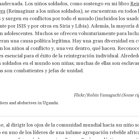
inadecuada. Los niños soldados, como sostengo en mi libro
Rei
ers
(Reimaginar a los niños soldados), se encuentran en todos 
 y surgen en conflictos por todo el mundo (incluidos los usad
te por ISIS y por otros en Siria y Libia). Además, la mayoría d
n adolescentes. Muchos se ofrecen voluntariamente para lucha
ran una causa política legítima. Hay una gran diversidad en c
 los niños al conflicto y, una vez dentro, qué hacen. Reconoce
es esencial para el éxito de la reintegración individual. Alrede
s soldados en el mundo son niñas; muchas de ellas son esclavas
s son combatientes y jefas de unidad.
Flickr/Robin Yamaguchi (Some rig
diers and abductees in Uganda.
, al dirigir los ojos de la comunidad mundial hacia un niño s
ó en uno de los líderes de una infame agrupación rebelde africa