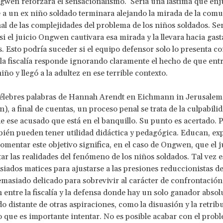
wen reforzará el sensacionalismo. Sería una lástima que enj
a un ex niño soldado terminara alejando la mirada de la com
al de las complejidades del problema de los niños soldados. Se
si el juicio Ongwen cautivara esa mirada y la llevara hacia gas
s. Esto podría suceder si el equipo defensor solo lo presenta 
 la fiscalía responde ignorando claramente el hecho de que ent
ño y llegó a la adultez en ese terrible contexto.
célebres palabras de Hannah Arendt en Eichmann in Jerusale
), a final de cuentas, un proceso penal se trata de la culpabilid
e ese acusado que está en el banquillo. Su punto es acertado. P
bién pueden tener utilidad didáctica y pedagógica. Educan, exp
omentar este objetivo significa, en el caso de Ongwen, que el j
ar las realidades del fenómeno de los niños soldados. Tal vez e
iados matices para ajustarse a las presiones reduccionistas de
demasiado delicado para sobrevivir al carácter de confrontació
n entre la fiscalía y la defensa donde hay un solo ganador absolu
o distante de otras aspiraciones, como la disuasión y la retrib
reo que es importante intentar. No es posible acabar con el prob