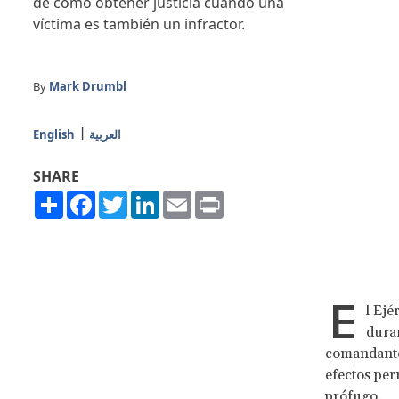
de cómo obtener justicia cuando una
víctima es también un infractor.
By
Mark Drumbl
English
العربية
SHARE
Share
Facebook
Twitter
LinkedIn
Email
Print
E
l Ejé
dura
comandantes
efectos per
prófugo.