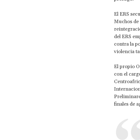
El ERS secu
Muchos de e
reintegraci
del ERS emp
contra la p
violencia t
El propio 
con el carg
Centroafric
Internacion
Preliminare
finales de 