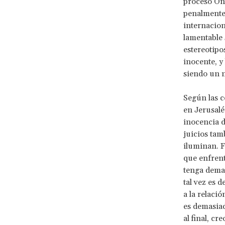
proceso Ong
penalmente 
internacion
lamentable 
estereotipo
inocente, y
siendo un ni
Según las 
en Jerusalén
inocencia d
juicios tam
iluminan. F
que enfrent
tenga demas
tal vez es 
a la relació
es demasiad
al final, c