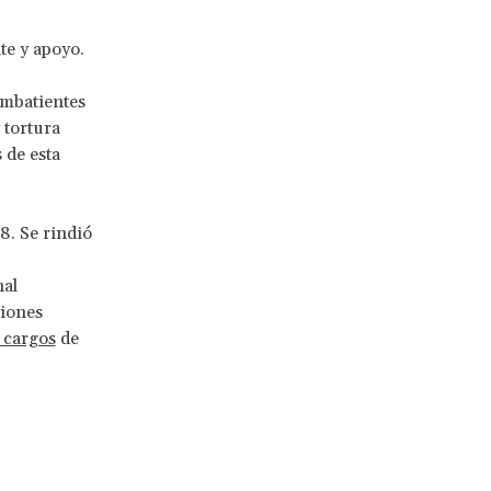
te y apoyo.
ombatientes
 tortura
 de esta
. Se rindió
nal
tiones
 cargos
de