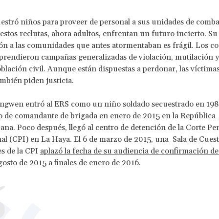
estró niños para proveer de personal a sus unidades de comba
stos reclutas, ahora adultos, enfrentan un futuro incierto. Su
ón a las comunidades que antes atormentaban es frágil. Los c
rendieron campañas generalizadas de violación, mutilación y
oblación civil. Aunque están dispuestas a perdonar, las víctimas
ambién piden justicia.
Ongwen entró al ERS como un niño soldado secuestrado en 1988
o de comandante de brigada en enero de 2015 en la República
ana. Poco después, llegó al centro de detención de la Corte Pe
al (CPI) en La Haya. El 6 de marzo de 2015, una Sala de Cues
s de la CPI
aplazó la fecha de su audiencia de confirmación de
agosto de 2015 a finales de enero de 2016.