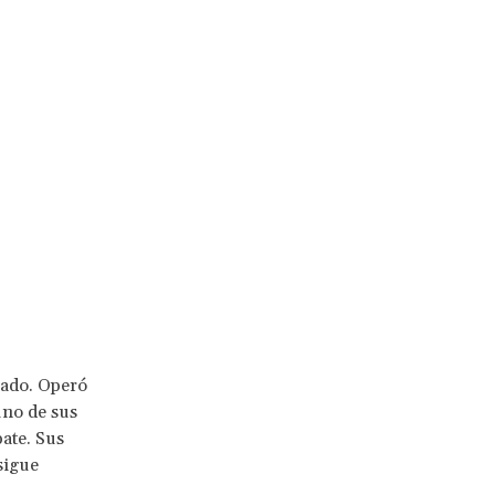
mado. Operó
uno de sus
ate. Sus
sigue