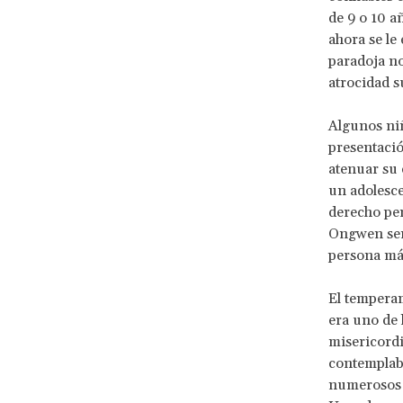
de 9 o 10 a
ahora se le
paradoja no 
atrocidad s
Algunos niñ
presentació
atenuar su 
un adolesce
derecho pen
Ongwen será
persona más
El tempera
era uno de 
misericord
contemplab
numerosos 