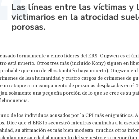
Las líneas entre las víctimas y 
victimarios en la atrocidad suel
porosas.
cusado formalmente a cinco líderes del ERS. Ongwen es el ún
tro está muerto. Otros tres más (incluido Kony) siguen en libe
probable que uno de ellos también haya muerto). Ongwen enfr
rímenes de lesa humanidad y cuatro cargos de crímenes de gu
e un ataque a un campamento de personas desplazadas en el 2
ejan solamente una pequeña porción de lo que se cree es su pa
delincuencia.
uno de los individuos acusados por la CPI más enigmáticos. 
os. Dice que el ERS lo secuestró mientras caminaba a la escuela
alidad, su afirmación es más bien modesta: muchos otros info
calculan que su edad al momento del secuestro era menor (tan