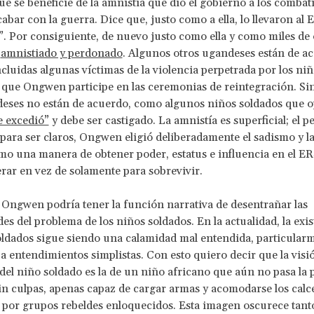
ue se beneficie de la amnistía que dio el gobierno a los combati
abar con la guerra. Dice que, justo como a ella, lo llevaron al 
”. Por consiguiente, de nuevo justo como ella y como miles de 
r
amnistiado y perdonado
. Algunos otros ugandeses están de a
incluidas algunas víctimas de la violencia perpetrada por los ni
que Ongwen participe en las ceremonias de reintegración. Si
deses no están de acuerdo, como algunos niños soldados que 
e excedió”
y debe ser castigado. La amnistía es superficial; el 
 para ser claros, Ongwen eligió deliberadamente el sadismo y la
o una manera de obtener poder, estatus e influencia en el E
rar en vez de solamente para sobrevivir.
e Ongwen podría tener la función narrativa de desentrañar las
es del problema de los niños soldados. En la actualidad, la exis
oldados sigue siendo una calamidad mal entendida, particular
 a entendimientos simplistas. Con esto quiero decir que la visi
el niño soldado es la de un niño africano que aún no pasa la 
in culpas, apenas capaz de cargar armas y acomodarse los calce
 por grupos rebeldes enloquecidos. Esta imagen oscurece tan