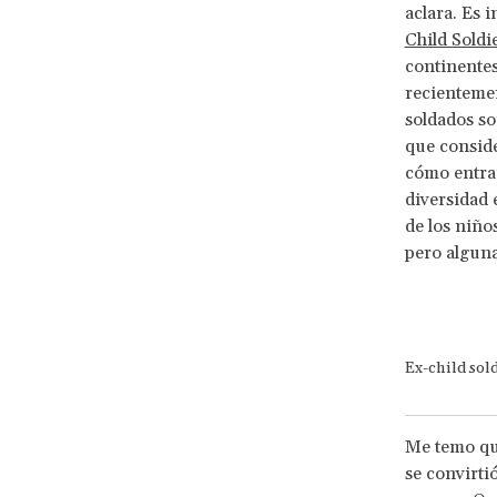
aclara. Es 
Child Soldi
continentes
recientemen
soldados so
que conside
cómo entran
diversidad 
de los niño
pero alguna
Ex-child sol
Me temo que
se convirti