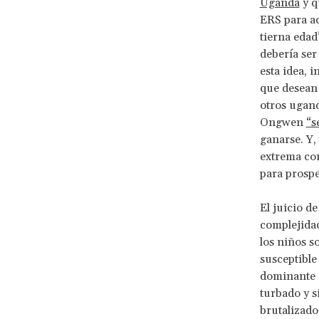
Uganda
y q
ERS para ac
tierna edad
debería se
esta idea, 
que desean 
otros ugan
Ongwen
“s
ganarse. Y,
extrema com
para prospe
El juicio d
complejidad
los niños s
susceptible
dominante d
turbado y s
brutalizado