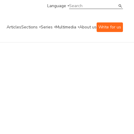
Language
Articles
Sections
Series
Multimedia
About us
Write for us