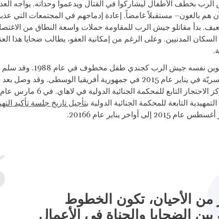
الرب بخطف الأطفال ليشاركوا في القتال ويدعموا وحداته. يواجه العدي
ن هم بالغون– مستقبلاً غامضاً. إعادة إدماجهم في المجتمعات التي عذب
يف. بدأ مقاتلو جيش الرب للمقاومة حملات واسعة النطاق من الاغتصا
لسكان المدنيين. وعلى الرغم من إمكانية العفو، يطالب ضحايا هذا العن
.
لقد دخل أونجوين نفسه جيش الرب كجندي طفل مخطوف ف
باعتباره قائد سريّة في يناير عام 2015 في جمهورية أفريقيا الوسطى. وقد و
لتمهيدية التابعة للمحكمة الجنائية الدولية
بتأجيل تاريخ جلسة تأكيد الته
2015 إلى أواخر يناير عام 20166.
 من الأحيان، تكون الخطوط
بين الضحايا والجناة في الأعمال