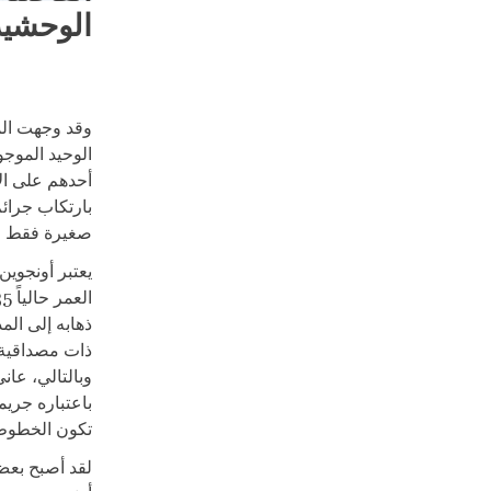
الوحشية
وقد وجهت المح
الوحيد الموجو
أحدهم على الأ
صغيرة فقط مما
يعتبر أونجوين
ذهابه إلى الم
وبالتالي، عان
باعتباره جريم
تكون الخطوط ا
لقد أصبح بعض