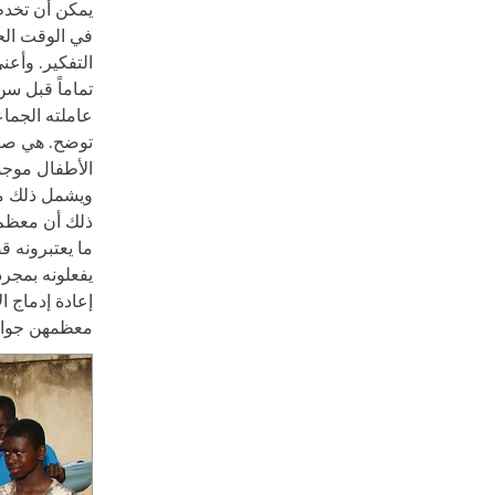
يمكن أن تخدم
في الوقت الحا
التفكير. وأع
تماماً قبل س
عاملته الجما
توضح. هي صو
الأطفال موجو
ذلك أن معظم 
ما يعتبرونه 
يفعلونه بمجر
معظمهن جوار