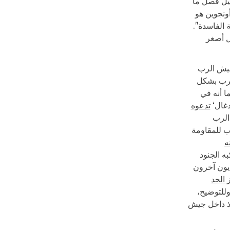
يل فصل ما
ونجوين هو
 الفاسدة".
ل أصغر
جيش الرب
يشرب بشكل
ا أنه في
دغال‘
تدعوه
الرب
ب للمقاومة
ه
به الجنود
ديون آخرون
 الحد
وللتوضيح،
وذ داخل جيش