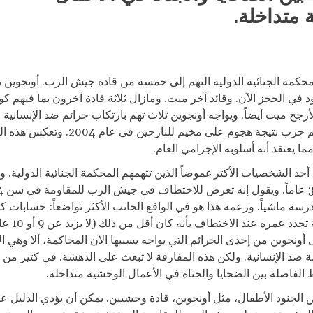
 متداخلة.
كمة الجنائية الدولية التهم إلى خمسة من قادة جيش الرب. أونجوين هو
د في الحجز الآن. وقائد آخر ميت. ومازال ثلاثة قادة آخرون بما فيهم ك
رجح ميت أيضاً. ويواجه أونجوين ثلاث تهم بارتكاب جرائم ضد الإنسانية و
بارتكاب جرائم حرب نتيجة هجوم على مخيم للنازحين 
 يعتقد أنه أسلوبه الإجرامي العام.
 أحد الشخصيات الأكثر غموضاً الذين تتهمهم المحكمة الجنائية الدولية. و
درسة ماشياً. وزعمه هذا هو في الواقع الجانب الأكثر تواضعاً: حسابات ك
ذات مصداقية تحدد عمره عند الاختط
ى أونجوين من إحدى الجرائم التي يواجه بسببها الآن المحاكمة، ألا وهي ال
ة ضد الإنسانية. ولكن هذه المفارقة لا تبعث على الدهشة. في كثير من ا
لفاصلة بين الضحايا والجناة في الأعمال الوحشية متداخلة.
 الجنود الأطفال، مثل أونجوين، قادة وحشيين. يمكن أن يؤدي الدليل عل