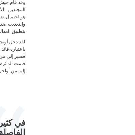
وقد قام جيش 
المجندين –الآ
هو احتمال ضع
والتعذيب ضد ا
بتطبيق العدالة
قامت الدائرة ا
إليه
من أواخر أغسطس عام 
في كثير
الفاصلة 