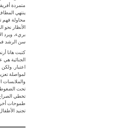
متمردة أفريقي
ينتهي المطاف 
محاولة فهم ت
الأنظار نحو ا
بريء، ويرد ا
سن الرشد في 
كتبت هانا أر
الجنائية هي ع
اعتبار. ولكن 
لمواصلة تعزيز
والملابسات ال
تحت الضغوط و
تخطي الصراع ا
طموحات أخرى م
تجنيد الأطفا