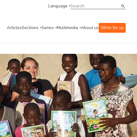
Language
Articles
Sections
Series
Multimedia
About us
Write for us