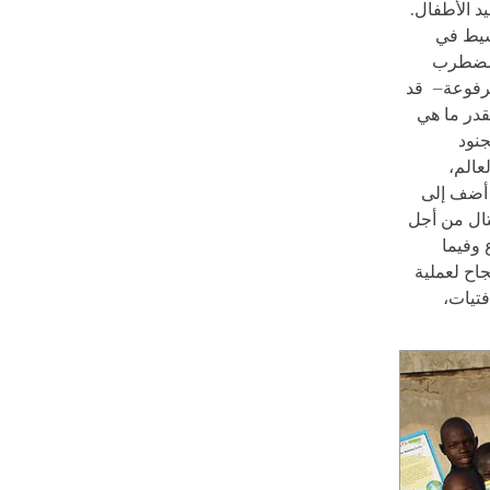
 الأطفال.
بسيط في
المضطرب
مرفوعة– قد
قدر ما هي
جنود
عالم،
يبيا لهم. أضف إلى
تال من أجل
 وفيما
اح لعملية
 هم فتيات،