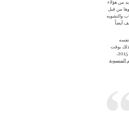
د من هؤلاء
وها من قبل
ب والتشويه
ف أيضاً
ي عام 1988. وقد سلم نفسه
صل بعد ذلك بوقت
قصير إلى مركز الاحتجاز التابع للمحكمة الجنائية الدولية في لاهاي. في 6 مارس عام 2015،
م المنسوبة