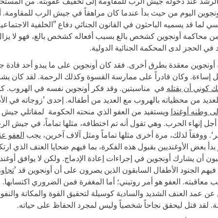
لرشد عند دخوله جيش الرب للمقاومة إلى تخفيف عقوبته. من المستح
ونجوين اليوم من حيث بدأ عندما كان مراهقاً في جيش الرب للمقاومة. أ
ي لما قد يسميه الباحثون في القانون الجنائي دفاع "الخلفية الاجتماعية
ن محاكمة أونجوين كشخص بالغ بسبب أفعاله كشخص بالغ، فهو لا يزا
 الحجز لدى المحكمة الجنائية الدولية.
أونجوين معقدة بطرق أخرى. فقد كان أونجوين على ما يبدو أحد قادة 
قل إساءة. وكان قادراً على ممارسة القسوة وكذلك الرحمة. لقد كان 
 كوني أن يقتله
في مناسبتين. وقد فكر أونجوين نفسه في الهروب. كم
عديد من محظياته بالهروب مع العديد من أطفاله. إحدى ’زوجاته في الأ
إلى وطنه أوغندا
ويستفيد من العفو الذي منحته الحكومة لمقاتلي جيش 
جل إنهاء الحرب. وهي تقول أنه تم اختطافه، مثلها تماماً، في جيش الر
 ووفقاً لذلك، مرة ​​أخرى مثلها تماماً ومثل آلاف آخرين، يجب
العفو عن
 بدأ بعض الأوغنديين بقبول هذه الفكرة، بما فيهم ضحايا العنف الذي ارتك
ون أن يشارك أونجوين في إجراءات إعادة الإدماج. ولكن لا يوافق أوغن
فيهم الجنود الأطفال السابقون الذين يصرون على أن أونجوين قد ’
تجاوز
ب معاقبته. العفو هو أمر روتيني؛ أما المغفرة فمن الضروري اكتسابها. 
ن عن عمد العنف الشديد والسادية كوسيلة لتحقيق القوة والمكانة والنف
ة. لقد قتل ليحقق نجاحاً شخصياً وليس لمجرد الحفاظ على حياته.