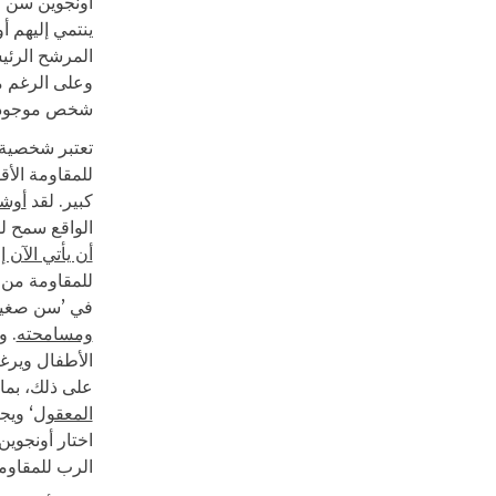
أونجوين سن ا
ينتمي إليهم أ
المرشح الرئيس
وعلى الرغم م
شخص موجود في
تعتبر شخصية 
للمقاومة الأ
كبير. لقد
أوشك
الواقع سمح لل
أن يأتي الآن 
للمقاومة من أ
في ’سن صغير‘.
ومسامحته
. و
الأطفال ويرغب
على ذلك، بما 
المعقول
‘ ويج
اختار أونجوي
الرب للمقاوم