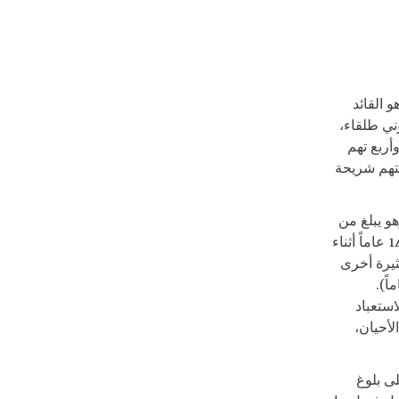
 القائد
وني طلقاء،
أربع تهم
في عام 2004. وتعكس هذه التهم شريحة
هو يبلغ من
العمر حالياً 35 عاماً. ويقول إنه تعرض للاختطاف في جيش الرب للمقاومة في سن 14 عاماً أثناء
ثيرة أخرى
اف بأنه كان أقل من ذلك (لا يزيد عن 9 أو 10 عاماً).
استعباد
لأحيان،
ى بلوغ