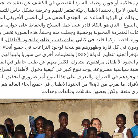
 محاكمة أونجوين وظيفة السرد القصصي في الكشف عن تعقيدات تجنيد
ضر، لا يزال تجنيد الأطفال بَلِيّة تفتقر للفهم وعرضة بشكل خاص للت
ني بذلك أن الرؤية السائدة عن الجندي الطفل هي أن الصبي الأفريقي 
ن البلوغ –الذي هو بالكاد قادر على حمل السلاح والحفاظ على جواربه 
عات المتمردة المخبولة بوحشية وجعلت منه وحشاً. هذه الصورة تخفي ب
رة ناقصة. وكما قلت في كتابي
إعادة تفسير ظاهرة الجنود الأطفال
، ال
دون في كل قارة وظهورهم هو نتيجة لوجود النزاعات في جميع أنحاء ال
ويشمل ذلك مؤخراً تجنيد تنظيم الدولة (ISIS) وتنظيمات أخرى في سوريا ول
الجنود الأطفال مراهقون. يشارك الكثير منهم عن طيب خاطر في الق
قضية سياسية مشروعة. يوجد تنوع كبير في كيفية دخول الأطفال الصراع
د وجودهم في الصراع. والتعرف على هذا التنوع أمر ضروري لتحقيق النج
إعادة إدماج الأفراد. ما يقرب من 40% من الجنود الأطفال في جميع أنحاء العالم
ي متعة، ولكن بعضهن مقاتلات وقائدات وحدات.