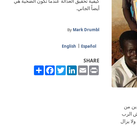
كيفية تحقيق العدالة عندما تكون الضحية هي
أيضاً الجاني.
By
Mark Drumbl
English
Español
SHARE
Share
Facebook
Twitter
LinkedIn
Email
Print
ين من
يش الرب
ولا يزال