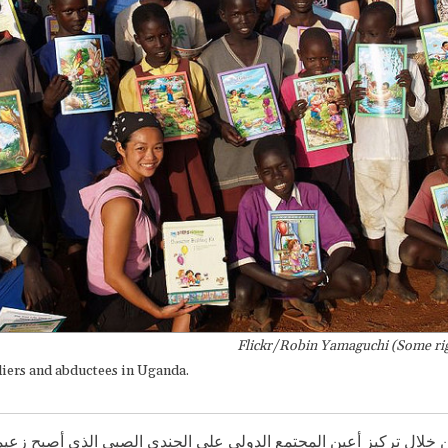
Flickr/Robin Yamaguchi (Some rig
diers and abductees in Uganda.
 خلال تركيز أعين المجتمع الدولي على الجندي الصبي الذي أصبح زعيما