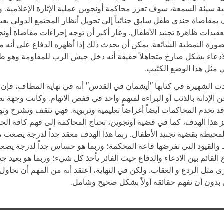
ة سيئة السمعة، سوف تعزز محاكمة أونجوين عملية الإثارة الإعلامية. و
بمقاضاة جندي طفل سابق جنائياً إلى تحويل أنظار المجتمع الدولي بعيد
عقيدات ظاهرة تجنيد الأطفال. وعار أكبر أن توجه إجراءات مقاضاة أونج
لصورة النمطية الشائعة. يمكن أن يحدث ذلك إذا أظهره الدفاع على أنه
لادعاء بشكل صارخ متجاهلاً حقيقة أنه دخل جيش الرب للمقاومة وهو طف
مثل هذا الوضع الكئيب.
ندت الشهيرة في كتابها "أيشمان في القدس" أنه في نهاية المطاف، فإن 
ن الإدانة بالذنب أو البراءة لمتهم واحد في قفص الاتهام. وكانت وجهة 
قد تخدم المحاكمات أيضاً أغراضاً تعليمية وتربوية. فهي تثقف وتشرح وت
 هذا الهدف، كما في قضية أونجوين، تحتاج المحاكمة إلى فهم كافة الح
محيطة بقضية تجنيد الأطفال. ربما هذا الهدف معقد جداً لدرجة يصعب مع
القيود التي تفرضها قاعة المحكمة؛ وربما هو حساس جداً لدرجة يصع
لقائم بين الادعاء والدفاع حيث الفائز يأخذ كل شيء؛ وربما هو بعيد جد
ثل الردع و العقاب. ولكن في النهاية، أعتقد أنه من المهم أن نحاول.
ل بدون أن نفهم حقائقه أولاً بشكل صحيح وشامل.