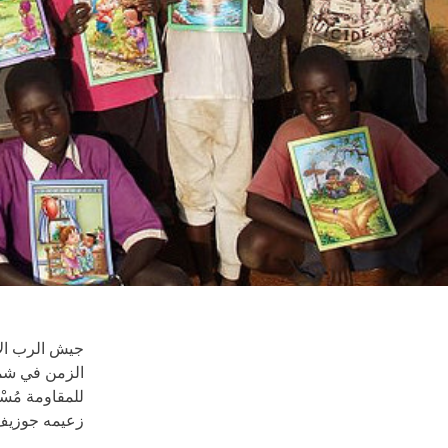
جيش الرب الأ
الزمن في شما
للمقاومة مُسْت
زعيمه جوزيف 