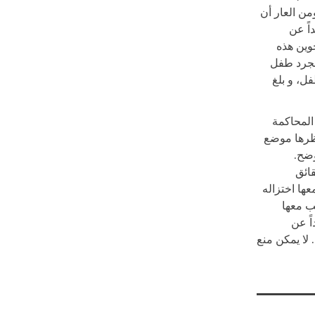
من العار أن
اً عن
وين هذه
 مجرد طفل
ل، و بلغ
المحاكمة
نظرها موضع
وضح.
قائق
ها اختزاله
ب معها
اً عن
 لا يمكن منع